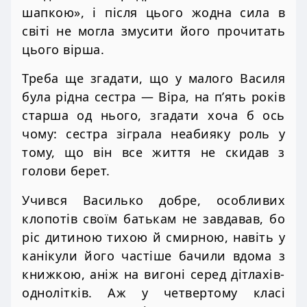
шапкою», і після цього жодна сила в
світі не могла змусити його прочитать
цього вірша.
Треба ще згадати, що у малого Василя
була рідна сестра — Віра, на п’ять років
старша од нього, згадати хоча б ось
чому: сестра зіграла неабияку роль у
тому, що він все життя не скидав з
голови берет.
Учився Василько добре, особливих
клопотів своїм батькам не завдавав, бо
ріс дитиною тихою й смирною, навіть у
канікули його частіше бачили вдома з
книжкою, аніж на вигоні серед дітлахів-
однолітків. Аж у четвертому класі