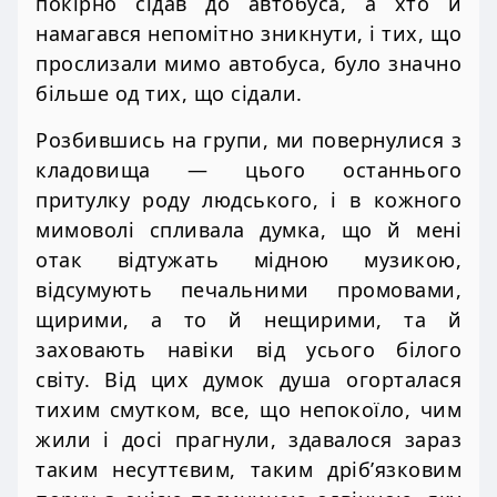
покірно сідав до автобуса, а хто й
намагався непомітно зникнути, і тих, що
прослизали мимо автобуса, було значно
більше од тих, що сідали.
Розбившись на групи, ми повернулися з
кладовища — цього останнього
притулку роду людського, і в кожного
мимоволі спливала думка, що й мені
отак відтужать мідною музикою,
відсумують печальними промовами,
щирими, а то й нещирими, та й
заховають навіки від усього білого
світу. Від цих думок душа огорталася
тихим смутком, все, що непокоїло, чим
жили і досі прагнули, здавалося зараз
таким несуттєвим, таким дріб’язковим