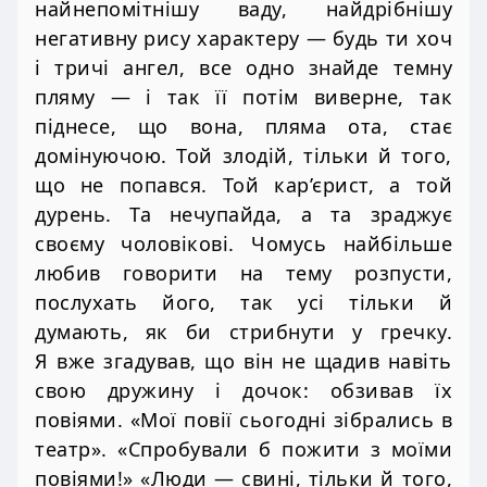
найнепомітнішу ваду, найдрібнішу
негативну рису характеру — будь ти хоч
і тричі ангел, все одно знайде темну
пляму — і так її потім виверне, так
піднесе, що вона, пляма ота, стає
домінуючою. Той злодій, тільки й того,
що не попався. Той кар’єрист, а той
дурень. Та нечупайда, а та зраджує
своєму чоловікові. Чомусь найбільше
любив говорити на тему розпусти,
послухать його, так усі тільки й
думають, як би стрибнути у гречку.
Я вже згадував, що він не щадив навіть
свою дружину і дочок: обзивав їх
повіями. «Мої повії сьогодні зібрались в
театр». «Спробували б пожити з моїми
повіями!» «Люди — свині, тільки й того,