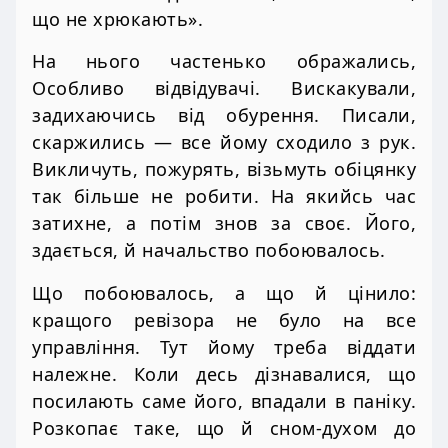
що не хрюкають».
На нього частенько ображались,
Особливо відвідувачі. Вискакували,
задихаючись від обурення. Писали,
скаржились — все йому сходило з рук.
Викличуть, пожурять, візьмуть обіцянку
так більше не робити. На якийсь час
затихне, а потім знов за своє. Його,
здається, й начальство побоювалось.
Що побоювалось, а що й цінило:
кращого ревізора не було на все
управління. Тут йому треба віддати
належне. Коли десь дізнавалися, що
посилають саме його, впадали в паніку.
Розкопає таке, що й сном-духом до