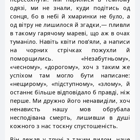
одязі, ми не знали, куди подітись од
сонця, бо в небі й хмаринки не було, а
од вітру не лишилося й згадки,— пливли
в такому гарячому мареві, що аж в очах
туманіло. Навіть квіти пов’яли, а написи
на чорних стрічках пожухли й
поморщились. «Незабутньому»,
«чесному», «дорогому», хоч з таким же
успіхом там могло бути написане:
«нещирому», «підступному», «злому», й
останнє більше відповідало б правді, ніж
перше. Ми дружно його ненавиділи, хоч
ненависть нашу мов обрубала
несподівана смерть, лишивши в душі
кожного з нас тоскну спустошеність.
Він лежав у труні з таким видом, наче