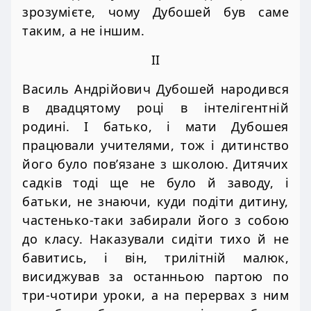
зрозумієте, чому Дубошей був саме
таким, а не іншим.
II
Василь Андрійович Дубошей народився
в двадцятому році в інтелігентній
родині. І батько, і мати Дубошея
працювали учителями, тож і дитинство
його було пов’язане з школою. Дитячих
садків тоді ще не було й заводу, і
батьки, не знаючи, куди подіти дитину,
частенько-таки забирали його з собою
до класу. Наказували сидіти тихо й не
бавитись, і він, трилітній малюк,
висиджував за останньою партою по
три-чотири уроки, а на перервах з ним