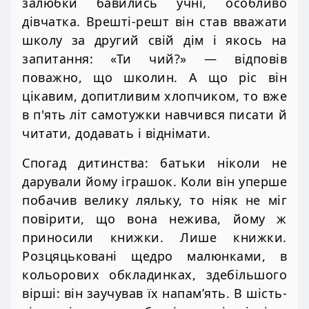
залюбки бавились учні, особливо
дівчатка. Врешті-решт він став вважати
школу за другий свій дім і якось на
запитання: «Ти чий?» — відповів
поважно, що школин. А що ріс він
цікавим, допитливим хлопчиком, то вже
в п'ять літ самотужки навчився писати й
читати, додавать і віднімати.
Спогад дитинства: батьки ніколи не
дарували йому іграшок. Коли він уперше
побачив велику ляльку, то ніяк не міг
повірити, що вона нежива, йому ж
приносили книжки. Лише книжки.
Розцяцьковані щедро малюнками, в
кольорових обкладинках, здебільшого
вірші: він заучував їх напам’ять. В шість-