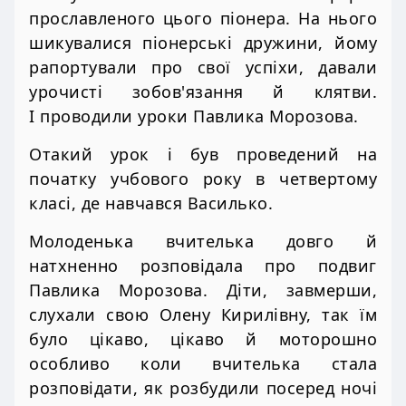
прославленого цього піонера. На нього
шикувалися піонерські дружини, йому
рапортували про свої успіхи, давали
урочисті зобов'язання й клятви.
І проводили уроки Павлика Морозова.
Отакий урок і був проведений на
початку учбового року в четвертому
класі, де навчався Василько.
Молоденька вчителька довго й
натхненно розповідала про подвиг
Павлика Морозова. Діти, завмерши,
слухали свою Олену Кирилівну, так їм
було цікаво, цікаво й моторошно
особливо коли вчителька стала
розповідати, як розбудили посеред ночі