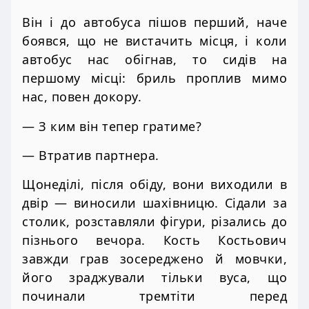
Він і до автобуса пішов перший, наче
боявся, що не вистачить місця, і коли
автобус нас обігнав, то сидів на
першому місці: бриль проплив мимо
нас, повен докору.
— З ким він тепер гратиме?
— Втратив партнера.
Щонеділі, після обіду, вони виходили в
двір — виносили шахівницю. Сідали за
столик, розставляли фігури, різались до
пізнього вечора. Кость Костьович
завжди грав зосереджено й мовчки,
його зраджували тільки вуса, що
починали тремтіти перед