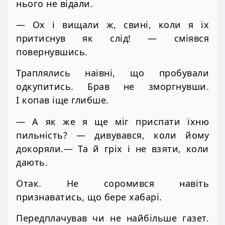
нього не відали.
— Ох і вищали ж, свині, коли я їх
притиснув як слід! — сміявся
повернувшись.
Траплялись наївні, що пробували
одкупитись. Брав не зморгнувши.
І копав іще глибше.
— А як же я ще міг приспати їхню
пильність? — дивувався, коли йому
докоряли.— Та й гріх і не взяти, коли
дають.
Отак. Не соромився навіть
признаватись, що бере хабарі.
Передплачував чи не найбільше газет.