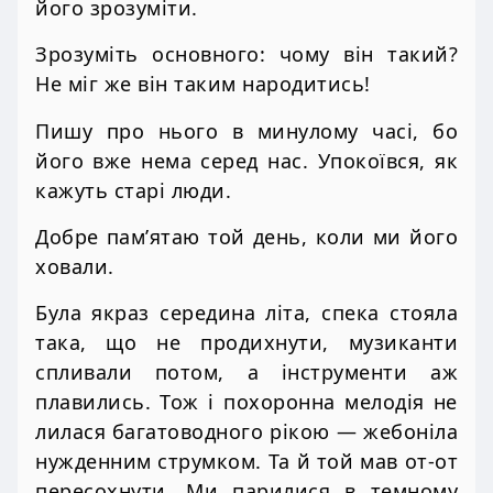
його зрозуміти.
Зрозуміть основного: чому він такий?
Не міг же він таким народитись!
Пишу про нього в минулому часі, бо
його вже нема серед нас. Упокоївся, як
кажуть старі люди.
Добре пам’ятаю той день, коли ми його
ховали.
Була якраз середина літа, спека стояла
така, що не продихнути, музиканти
спливали потом, а інструменти аж
плавились. Тож і похоронна мелодія не
лилася багатоводного рікою — жебоніла
нужденним струмком. Та й той мав от-от
пересохнути. Ми парилися в темному