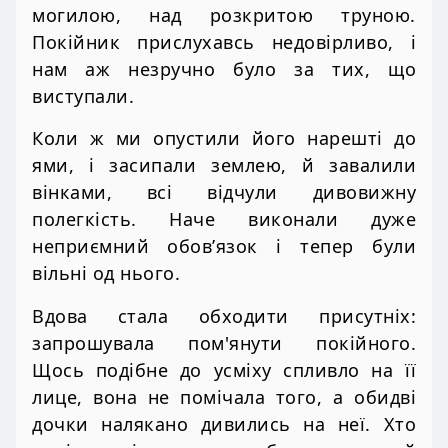
могилою, над розкритою труною.
Покійник прислухавсь недовірливо, і
нам аж незручно було за тих, що
виступали.
Коли ж ми опустили його нарешті до
ями, і засипали землею, й завалили
вінками, всі відчули дивовижну
полегкість. Наче виконали дуже
неприємний обов’язок і тепер були
вільні од нього.
Вдова стала обходити присутніх:
запрошувала пом'янути покійного.
Щось подібне до усміху спливло на її
лице, вона не помічала того, а обидві
дочки налякано дивились на неї. Хто