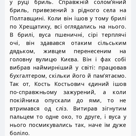
у руці бриль. Справжній солом’яний
бриль, привезений з рідного села на
Полтавщині. Коли він ішов у тому брилі
по Хрещатику, всі оглядались на нього.
В брилі, вуса пшеничні, сірі терплячі
очі, він здавався отаким сільським
дядьком, живцем перенесеним на
головну вулицю Києва. Він і фах собі
вибрав наймирніший у світі: працював
бухгалтером, скільки його й пам’ятаємо.
Так от, Кость Костьович єдиний ішов
по-справжньому зажурений, а коли
покійника опускали до ями, то не
втримався од сліз. Витирав зігнутим
пальцем то одне око, то друге, і вуса у
нього посмикувались так, наче їм дуже
боліло.