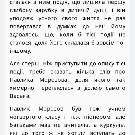
сталася з ним подія, що лишила першу
глибоку зарубку в дитячій душі, і він
уподовж усього свого життя не раз
повертався в думках до неї: йому
здавалось, що, коли б тієї події не
сталося, доля його склалася б зовсім по-
іншому.
Але сперш, ніж приступити до опису тієї
події, треба сказать кілька слів про
Павлика Морозова, доля якого так
химерно переплелася з долею самого
Васька.
Павлик Морозов був теж учнем
четвертого класу і теж піонером, але
батьками мав не вчителів, а куркулів,
які до того ж не хотіли вступать до