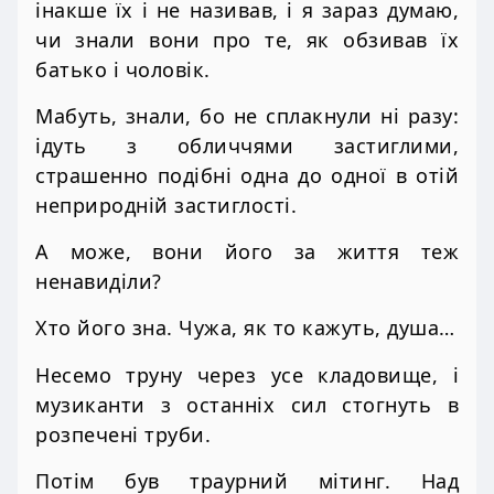
інакше їх і не називав, і я зараз думаю,
чи знали вони про те, як обзивав їх
батько і чоловік.
Мабуть, знали, бо не сплакнули ні разу:
ідуть з обличчями застиглими,
страшенно подібні одна до одної в отій
неприродній застиглості.
А може, вони його за життя теж
ненавиділи?
Хто його зна. Чужа, як то кажуть, душа…
Несемо труну через усе кладовище, і
музиканти з останніх сил стогнуть в
розпечені труби.
Потім був траурний мітинг. Над