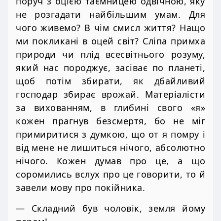
поруч з оцією таємницею одвічною, яку
не розгадати найбільшим умам. Для
чого живемо? В чім смисл життя? Нащо
ми покликані в оцей світ? Сліпа примха
природи чи плід всесвітнього розуму,
який нас породжує, засіває по планеті,
щоб потім збирати, як дбайливий
господар збирає врожай. Матеріалісти
за вихованням, в глибині свого «я»
кожен прагнув безсмертя, бо не міг
примиритися з думкою, що от я помру і
від мене не лишиться нічого, абсолютно
нічого. Кожен думав про це, а що
соромились вслух про це говорити, то й
завели мову про покійника.
— Складний був чоловік, земля йому