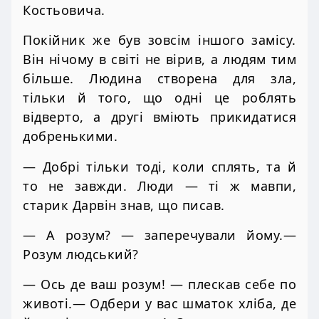
Костьовича.
Покійник же був зовсім іншого замісу.
Він нічому в світі не вірив, а людям тим
більше. Людина створена для зла,
тільки й того, що одні це роблять
відверто, а другі вміють прикидатися
добренькими.
— Добрі тільки тоді, коли сплять, та й
то не завжди. Люди — ті ж мавпи,
старик Дарвін знав, що писав.
— А розум? — заперечували йому.—
Розум людський?
— Ось де ваш розум! — плескав себе по
животі.— Одбери у вас шматок хліба, де