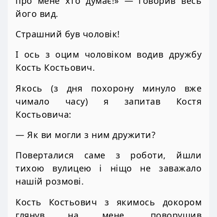
про мене хто думає!» — говорив весь
його вид.
Страшний був чоловік!
І ось з оцим чоловіком водив дружбу
Кость Костьович.
Якось (з дня похорону минуло вже
чимало часу) я запитав Костя
Костьовича:
— Як ви могли з ним дружити?
Поверталися саме з роботи, йшли
тихою вулицею і ніщо не заважало
нашій розмові.
Кость Костьович з якимось докором
глянув на мене, поворушив