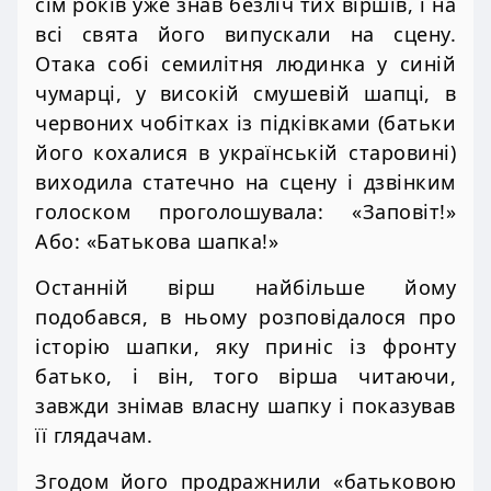
сім років уже знав безліч тих віршів, і на
всі свята його випускали на сцену.
Отака собі семилітня людинка у синій
чумарці, у високій смушевій шапці, в
червоних чобітках із підківками (батьки
його кохалися в українській старовині)
виходила статечно на сцену і дзвінким
голоском проголошувала: «Заповіт!»
Або: «Батькова шапка!»
Останній вірш найбільше йому
подобався, в ньому розповідалося про
історію шапки, яку приніс із фронту
батько, і він, того вірша читаючи,
завжди знімав власну шапку і показував
її глядачам.
Згодом його продражнили «батьковою