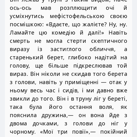
ось-ось мав розплющити очі й
усміхнутись мефістофельською своєю
посмішкою: «Вдаєте, що жалієте? Ну, ну.
Ламайте цю комедію й далі!» Навіть
смерть не могла стерти скептичного
виразу із застиглого обличчя, а
старенький берет, глибоко надітий на
голову, ще більше підкреслював той
вираз. Він ніколи не скидав того берета
з голови, навіть у приміщенні — отак у
ньому весь час і сидів, і ми давно вже
звикли до того. Він і в труну ліг у береті,
така була його остання воля, як
пояснила дружина,— он вона йде з
двома дочками, з голови до ніг у
чорному. «Мої три повії»,— покійний