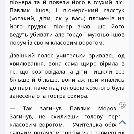
піонера та й повели його в глухий ліс.
Павлик ішов, і піонерський галстук
(«отакий, діти, як у вас») пломенів на
його грудях: піонер знав, що його
ведуть убивати але гордо ї мужньо ішов
поруч із своїм класовим ворогом.
Дзвінкий голос учительки зривавсь од
хвилювання, вона сама щиро вірила в
те, що розповідала, а діти нишкли все
більше й більше, вони аж пригинались
до парт, наче над головою кожного була
занесена ота гостра сокира.
— Так загинув Павлик Морозов.
Загинув, не схиливши голову перед
класовим ворогом.— Учителька обвела
сяючим поглядом зовсім уже завмерлих