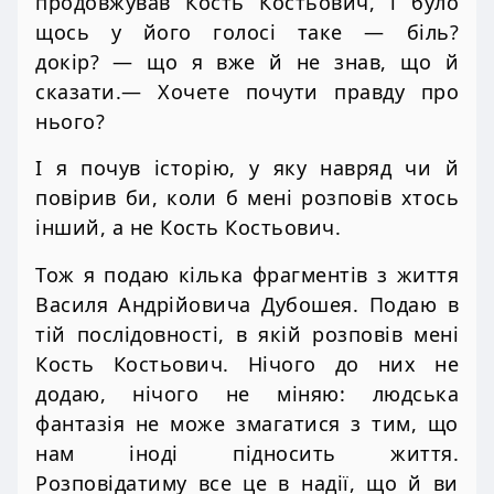
продовжував Кость Костьович, і було
щось у його голосі таке — біль?
докір? — що я вже й не знав, що й
сказати.— Хочете почути правду про
нього?
І я почув історію, у яку навряд чи й
повірив би, коли б мені розповів хтось
інший, а не Кость Костьович.
Тож я подаю кілька фрагментів з життя
Василя Андрійовича Дубошея. Подаю в
тій послідовності, в якій розповів мені
Кость Костьович. Нічого до них не
додаю, нічого не міняю: людська
фантазія не може змагатися з тим, що
нам іноді підносить життя.
Розповідатиму все це в надії, що й ви