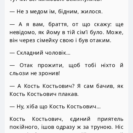
— Не з медом їм, бідним, жилося.
— А я вам, браття, от що скажу: ще
невідомо, як йому в тій сім’ї було. Може,
він через сімейку свою і був отаким.
— Складний чоловік…
— Отак прожити, щоб тобі ніхто й
сльози не зронив!
— А Кость Костьович? Я сам бачив, як
Кость Костьович плакав.
— Ну, хіба що Кость Костьович…
Кость Костьович, єдиний приятель
покійного, ішов одразу ж за труною. Ніс