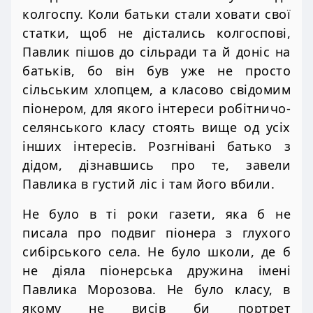
колгоспу. Коли батьки стали ховати свої
статки, щоб не дістались колгоспові,
Павлик пішов до сільради та й доніс на
батьків, бо він був уже не просто
сільським хлопцем, а класово свідомим
піонером, для якого інтереси робітничо-
селянського класу стоять вище од усіх
інших інтересів. Розгнівані батько з
дідом, дізнавшись про те, завели
Павлика в густий ліс і там його вбили.
Не було в ті роки газети, яка б не
писала про подвиг піонера з глухого
сибірського села. Не було школи, де б
не діяла піонерська дружина імені
Павлика Морозова. Не було класу, в
якому не висів би портрет