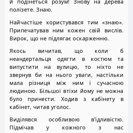
й подінеться розум! Знову на дерева
полізете. Знаю.
Найчастіше користувався тим «знаю».
Припечатував ним кожен свій вислів.
Вирок, що не підлягає оскарженню.
Якось вичитав, що коли б
неандертальця одягти в костюм та
випустити на вулицю, то ніхто не
звернув би на нього уваги, настільки
мала різниця між ним і сучасною
людиною. Більшої втіхи йому не можна
було принести. Ходив з кабінету в
кабінет, читав уголос.
Виділявся особливою в’їдливістю.
Підмічав у кожного з нас