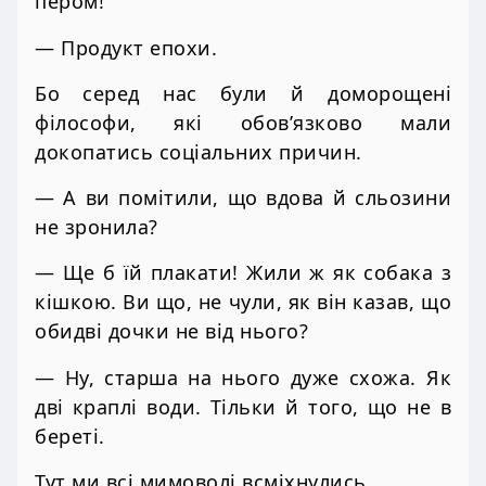
пером!
— Продукт епохи.
Бо серед нас були й доморощені
філософи, які обов’язково мали
докопатись соціальних причин.
— А ви помітили, що вдова й сльозини
не зронила?
— Ще б їй плакати! Жили ж як собака з
кішкою. Ви що, не чули, як він казав, що
обидві дочки не від нього?
— Ну, старша на нього дуже схожа. Як
дві краплі води. Тільки й того, що не в
береті.
Тут ми всі мимоволі всміхнулись.