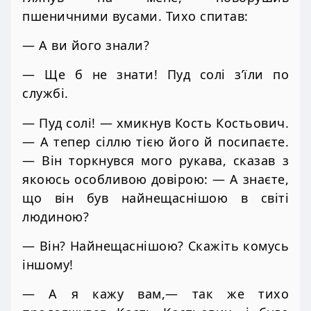
пшеничними вусами. Тихо спитав:
— А ви його знали?
— Ще б не знати! Пуд солі з’їли по
службі.
— Пуд солі! — хмикнув Кость Костьович.
— А тепер сіллю тією його й посипаєте.
— Він торкнувся мого рукава, сказав з
якоюсь особливою довірою: — А знаєте,
що він був найнещаснішою в світі
людиною?
— Він? Найнещаснішою? Скажіть комусь
іншому!
— А я кажу вам,— так же тихо