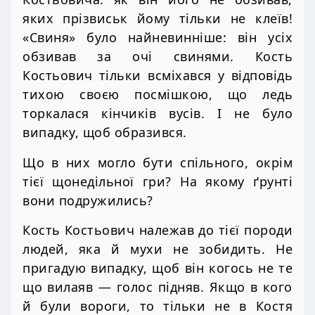
яких прізвиськ йому тільки не клеїв!
«Свиня» було найневинніше: він усіх
обзивав за очі свинями. Кость
Костьович тільки всміхався у відповідь
тихою своєю посмішкою, що ледь
торкалася кінчиків вусів. І не було
випадку, щоб образився.
Що в них могло бути спільного, окрім
тієї щонедільної гри? На якому ґрунті
вони подружились?
Кость Костьович належав до тієї породи
людей, яка й мухи не зобидить. Не
пригадую випадку, щоб він когось не те
що вилаяв — голос підняв. Якщо в кого
й були вороги, то тільки не в Костя