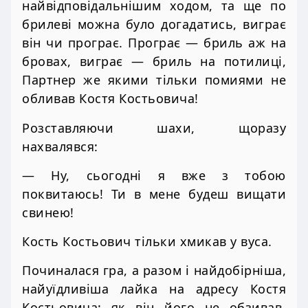
найвідповідальнішим ходом, та ще по
брилеві можна було догадатись, виграє
він чи програє. Програє — бриль аж на
бровах, виграє — бриль на потилиці,
Партнер же якими тільки помиями не
обливав Костя Костьовича!
Розставляючи шахи, щоразу
нахвалявся:
— Ну, сьогодні я вже з тобою
поквитаюсь! Ти в мене будеш вищати
свинею!
Кость Костьович тільки хмикав у вуса.
Починалася гра, а разом і найдобірніша,
найуїдливіша лайка на адресу Костя
Костьовича: як він його не обзивав,