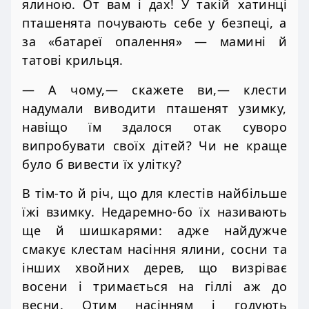
ялиною. От вам і дах! У такій хатинці
пташенята почувають себе у безпеці, а
за «батареї опалення» — мамині й
татові крильця.
— А чому,— скажете ви,— клести
надумали виводити пташенят узимку,
навіщо їм здалося отак суворо
випробувати своїх дітей? Чи не краще
було б вивести їх улітку?
В тім-то й річ, що для клестів найбільше
їжі взимку. Недаремно-бо їх називають
ще й шишкарями: адже найдужче
смакує клестам насіння ялини, сосни та
інших хвойних дерев, що визріває
восени і тримається на гіллі аж до
весни. Отим насінням і годують