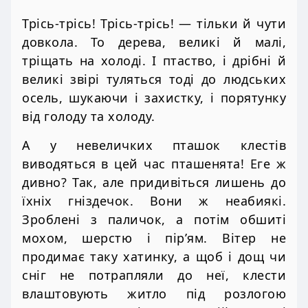
Трісь-трісь! Трісь-трісь! — тільки й чути
довкола. То дерева, великі й малі,
тріщать на холоді. І птаство, і дрібні й
великі звірі туляться тоді до людських
осель, шукаючи і захистку, і порятунку
від голоду та холоду.
А у невеличких пташок клестів
виводяться в цей час пташенята! Еге ж
дивно? Так, але придивіться лишень до
їхніх гніздечок. Вони ж неабиякі.
Зроблені з паличок, а потім обшиті
мохом, шерстю і пір’ям. Вітер не
продимає таку хатинку, а щоб і дощ чи
сніг не потрапляли до неї, клести
влаштовують житло під розлогою