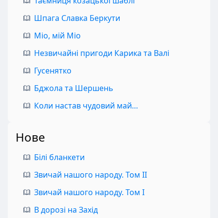
Таємниця козацької шаблі
Шпага Славка Беркути
Міо, мій Міо
Незвичайні пригоди Карика та Валі
Гусенятко
Бджола та Шершень
Коли настав чудовий май…
Нове
Білі бланкети
Звичай нашого народу. Том II
Звичай нашого народу. Том I
В дорозі на Захід