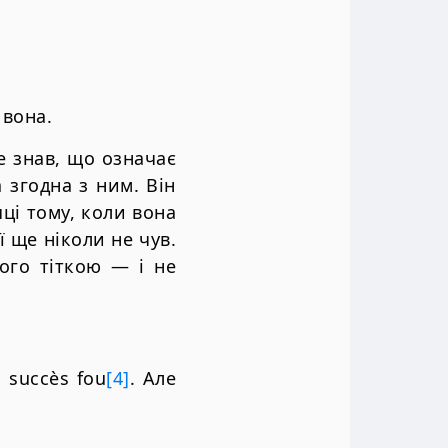
 вона.
не знав, що означає
а згодна з ним. Він
яці тому, коли вона
ї ще ніколи не чув.
ого тіткою — і не
 succès fou
[4]
. Але