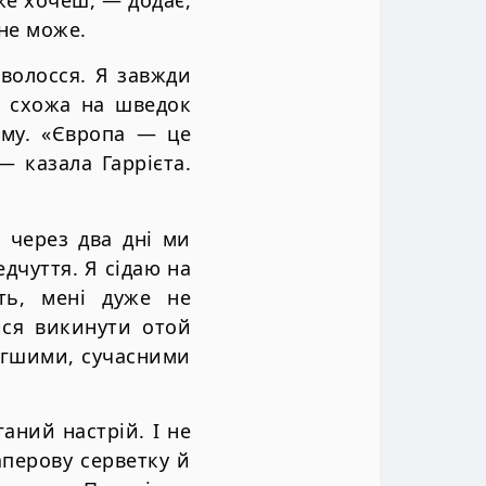
вже хочеш, — додає,
 не може.
 волосся. Я завжди
е схожа на шведок
ому. «Європа — це
— казала Гаррієта.
 через два дні ми
едчуття. Я сідаю на
ть, мені дуже не
ися викинути отой
егшими, сучасними
аний настрій. І не
аперову серветку й