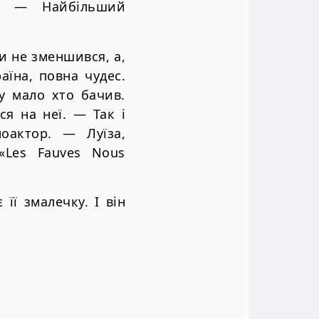
в. — Найбільший
и не зменшився, а,
аїна, повна чудес.
ку мало хто бачив.
я на неї. — Так і
актор. — Луїза,
«Les Fauves Nous
ї змалечку. І він