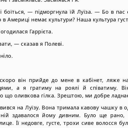
і боїться, — підморгнула їй Луїза. — Бо в пас 
о в Америці немає культури? Наша культура густ
огодилася Гаррієта.
вати, — сказав я Полеві.
ніло.
скоро він прийде до мене в кабінет, ляже на 
ями, а я гратиму на роялі й співатиму. Ві
о що оливкова гілка. Зрештою, ми добре ладнаєм
вився на Луїзу. Вона тримала кавову чашку в од
 ній здавалося йому дивним. Було ще рано, 
лице. Її недовге, густе, трохи сиве волосся бу