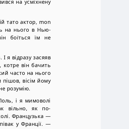
вився на усміхнену
ій тато актор, mon
ь на нього в Нью-
ін боїться їм не
 І я відразу засяяв
, котре він бачить
який часто на нього
 пішов, вісім йому
не розумію.
оль, і я мимоволі
ак вільно, як по-
колі. Французька —
півак у Франції. —