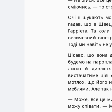
— Не бійся. Все це
сміючись, — то ст
Очі її шукають мо
гадав, що в Швец
Гаррієта. Та кол
величезний вінегр
Тоді ми навіть не 
Цікаво, що вона 
будемо на пароплав
ліжко й дивлюся
вистачатиме цієї
мотлох, що його 
меблями. Але так 
— Може, все це ми
можу співати. — М