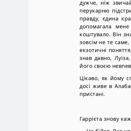
дужче, ніж звича
перукарню підстри
правду, єдина кр
допомагала мене
коштувало. Він з
зовсім не те саме,
екзотичні поняття
знав давно, Луїза
його своєю невпев
Цікаво, як йому 
досі живе в Алаба
пристані.
Гаррієта знову каж