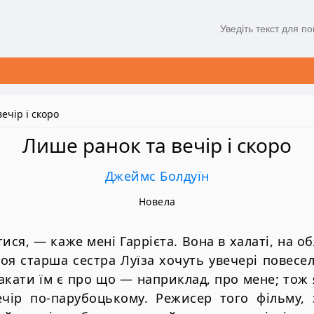
ечір і скоро
Лише ранок та вечір і скоро
Джеймс Болдуїн
Новела
ися, — каже мені Гаррієта. Вона в халаті, на 
моя старша сестра Луїза хочуть увечері повесе
акати їм є про що — наприклад, про мене; тож 
чір по-парубоцькому. Режисер того фільму,