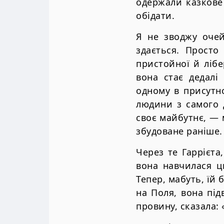
одержали казкове 
обідати.
Я не зводжу очей
здається. Просто
пристойної й лібе
вона стає дедалі
одному в присутно
людини з самого 
своє майбутнє, — 
збудоване раніше.
Через те Гаррієта
вона навчилася ць
Тепер, мабуть, їй
на Поля, вона під
провину, сказала: