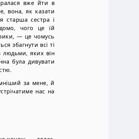
иралася вже йти в
е, вона, як казати
я старша сестра і
домо, чого це їй
рики, — це чомусь
ься збагнути всі ті
з людьми, яких він
инна була дивувати
стю.
мніший за мене, й
устрічатиме нас на