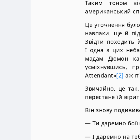
Таким тоном ві
американський спі
Це уточнення було
навпаки, ще й під
Звідти походить й
І одна з цих неб
мадам Дюмон ка
усміхнувшись, п
Attendant»
[2]
аж п’
Звичайно, це так
перестане їй вірит
Він знову подивив
— Ти даремно боїш
— І даремно на те