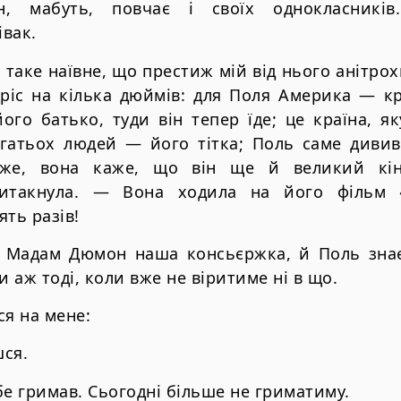
н, мабуть, повчає і своїх однокласникі
вак.
 таке наївне, що престиж мій від нього анітрох
ріс на кілька дюймів: для Поля Америка — кр
ого батько, туди він тепер їде; це країна, я
агатьох людей — його тітка; Поль саме дививс
же, вона каже, що він ще й великий кіно
ритакнула. — Вона ходила на його фільм 
ять разів!
. Мадам Дюмон наша консьєржка, й Поль знає ї
и аж тоді, коли вже не віритиме ні в що.
ся на мене:
ся.
бе гримав. Сьогодні більше не гриматиму.