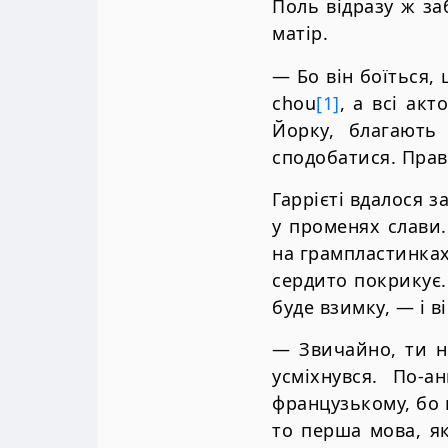
Поль відразу ж за
матір.
— Бо він боїться,
chou
[1]
, а всі ак
Йорку, благають
сподобатися. Правд
Гаррієті вдалося з
у променях слави.
на грампластинках 
сердито покрикує.
буде взимку, — і в
— Звичайно, ти н
усміхнувся. По-а
французькому, бо 
то перша мова, як