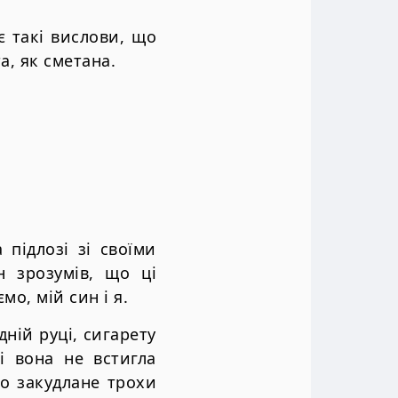
є такі вислови, що
а, як сметана.
підлозі зі своїми
н зрозумів, що ці
о, мій син і я.
ній руці, сигарету
і вона не встигла
ло закудлане трохи