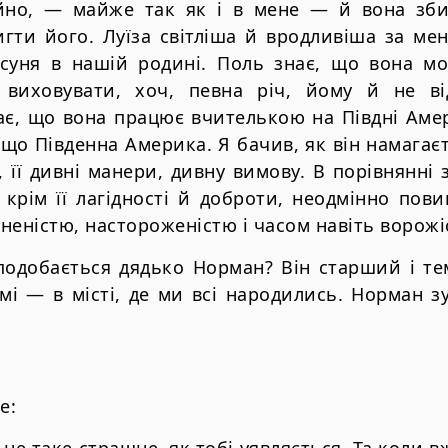
йно, — майже так як і в мене — й вона зб
гти його. Луїза світліша й вродливіша за мен
асуня в нашій родині. Поль знає, що вона мо
 виховувати, хоч, певна річ, йому й не ві
нає, що вона працює вчителькою на Півдні Аме
 що Південна Америка. Я бачив, як він намагаєт
, її дивні манери, дивну вимову. В порівнянні 
, крім її лагідності й доброти, неодмінно пов
неністю, настороженістю і часом навіть ворожі
сподобається дядько Норман? Він старший і те
мі — в місті, де ми всі народились. Норман з
е: