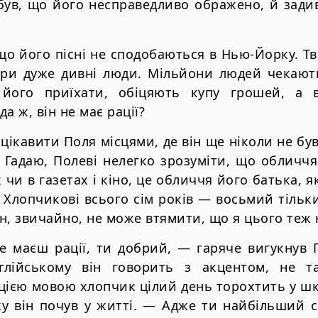
був, що його несправедливо ображено, й зади
 що його пісні не сподобаються в Нью-Йорку. Тв
тори дуже дивні люди. Мільйони людей чекают
 його приїхати, обіцяють купу грошей, а в
а ж, він не має рації?
ацікавити Поля місцями, де він ще ніколи не був.
 Гадаю, Полеві нелегко зрозуміти, що обличчя
чи в газетах і кіно, це обличчя його батька, 
 Хлопчикові всього сім років — восьмий тільки
ін, звичайно, не може втямити, що я цього теж 
е маєш рації, ти добрий, — гаряче вигукнув П
нглійському він говорить з акцентом, не т
цією мовою хлопчик цілий день торохтить у ш
у він почув у житті. — Адже ти найбільший с