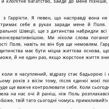
й клопітне багатство, зайде до мене пізніше,
 з Гаррієти. Я певен, що насправді вона не 
 тримає себе в руках заради мене й Поля. Г
ральної Швеції, ще з дитинства набридли всі от
 консервативнішою. Ми ніколи слова погано
сті Поля, навіть як він був ще немовлям. Гар
дитинства має бути міцна життєва основа, що
може, й не один раз, якщо жорстоке життя зн
, коли я насуплений, відразу стає бадьорою і
ому років з вісім тому, після єдиної моєї п
 буде ще важче контролювати себе. Коли сьогодн
вела на нас очі й раніш, ніж Поль розплакавс
 «Боже, твій тато сьогодні чомусь примхливий!»