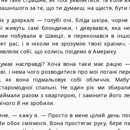
 не таке страшне, як тобі уявляється. Та коли 
рашнішого за те, що ти думаєш, на щастя, бути
їх у дзеркалі — голубі очі, бліда шкіра, чорне
ії живуть самі блондинки, і дивувався, яка н
и ми побували в Швеції, я переконався в інш
ет рас, і я ніколи не зрозумію твоєї країни», 
уявляли собі, що колись поїдемо в Америку.
думає насправді? Хоча вона таки має рацію —
і, і нема чого розводитися про мої погані пер
, як вона підмальовує собі обличчя. Мабу
 старомодної спальні. Не один рік ми збирал
наймали разом з квартирою, і замінити його л
нічого й не зробили.
не, — кажу я. — Просто в мене цілий день пог
и обоє сміємося. Вона простягає руку, бере п