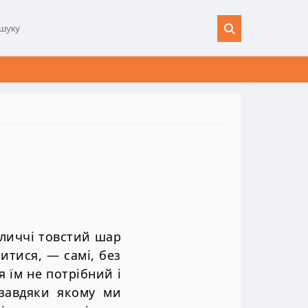
обличчі товстий шар
литися, — самі, без
я їм не потрібний і
 завдяки якому ми