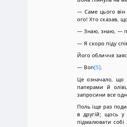
— Саме цього він 
ого! Хто сказав, щ
— Знаю, знаю, — п
— Я скоро піду спі
Його обличчя заяс
— Bon
[5]
.
Це означало, що 
паперами й олівц
запросини все одн
Поль іще раз поди
в другій; щось у
підмалювати собі 