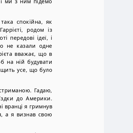
 і ми з ним підемо
така спокійна, як
аррієті, родом із
і передові ідеї, і
го не казали одне
рієта вважає, що в
б на ній будувати
ищить усе, що було
 стриманою. Гадаю,
оїздки до Америки.
і вранці я гримнув
я, а я визнав свою