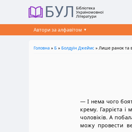
БУЛ
Бібліотека
Україномовної
Літератури
Автори за алфавітом
Головна
»
Б
»
Болдуїн Джеймс
» Лише ранок та в
— І нема чого боят
крему. Гаррієта і 
чоловіків. А побал
можу провести ве