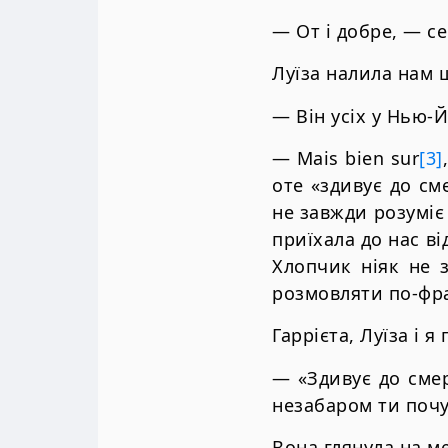
— От і добре, — с
Луїза налила нам 
— Він усіх у Нью-
— Mais bien sur
[3]
оте «здивує до сме
не завжди розуміє 
приїхала до нас ві
Хлопчик ніяк не 
розмовляти по-фр
Гаррієта, Луїза і 
— «Здивує до смер
незабаром ти поч
Вона глянула на мен