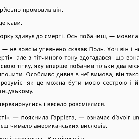
ерйозно промовив він.
ще кави.
Йорку здивує до смерті. Ось побачиш, — мовила
, — не зовсім упевнено сказав Поль. Хоч він і 
рті», але з тітчиного тону здогадався, що вон
свою тітку, яку вперше побачив тільки два міс
дпочити. Особливо дивна в неї вимова, він тако
зрозуміє, як це можна бути моєю сестрою і й
анцузькому.
я перезирнулись і весело розсміялися.
ті», — пояснила Гаррієта, — означає d’avoir un
уєш чимало американських висловів.
е і засміялась. Засміявся і я.