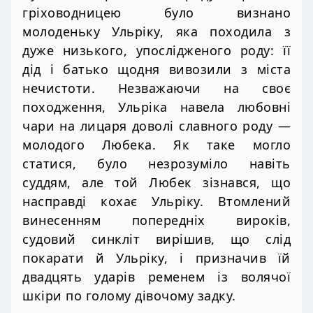
гріховодницею було визнано
молоденьку Ульріку, яка походила з
дуже низького, упослідженого роду: її
дід і батько щодня вивозили з міста
нечистоти. Незважаючи на своє
походження, Ульріка навела любовні
чари на лицаря доволі славного роду —
молодого Любека. Як таке могло
статися, було незрозуміло навіть
суддям, але той Любек зізнався, що
насправді кохає Ульріку. Втомлений
винесенням попередніх вироків,
судовий синкліт вирішив, що слід
покарати й Ульріку, і призначив їй
двадцять ударів ременем із волячої
шкіри по голому дівочому задку.