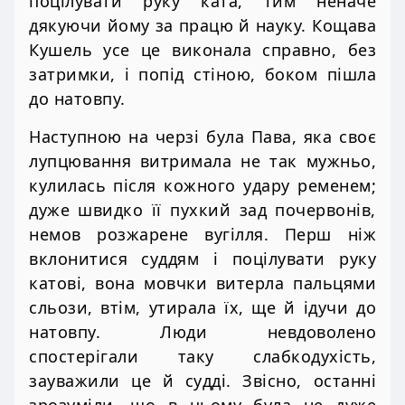
поцілувати руку ката, тим неначе
дякуючи йому за працю й науку. Кощава
Кушель усе це виконала справно, без
затримки, і попід стіною, боком пішла
до натовпу.
Наступною на черзі була Пава, яка своє
лупцювання витримала не так мужньо,
кулилась після кожного удару ременем;
дуже швидко її пухкий зад почервонів,
немов розжарене вугілля. Перш ніж
вклонитися суддям і поцілувати руку
катові, вона мовчки витерла пальцями
сльози, втім, утирала їх, ще й ідучи до
натовпу. Люди невдоволено
спостерігали таку слабкодухість,
зауважили це й судді. Звісно, останні
зрозуміли, що в цьому була не дуже