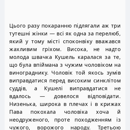
Цього разу покаранню підлягали аж три
тутешні жінки — всі як одна за перелюб,
який у тому місті споконвіку вважався
жахливим гріхом. Висока, не надто
молода швачка Кушель каралася за те,
що була впіймана з чужим чоловіком на
винограднику. Чоловік той якось зумів
виправдатися перед високим синклітом
суддів, а Кушелі виправдатися не
вдалось — довелося відповідати.
Низенька, широка в плечах і в крижах
Пава покохала чоловіка хоча й
неодруженого, проте походженням із
чужого, ворожого народу. Третьою