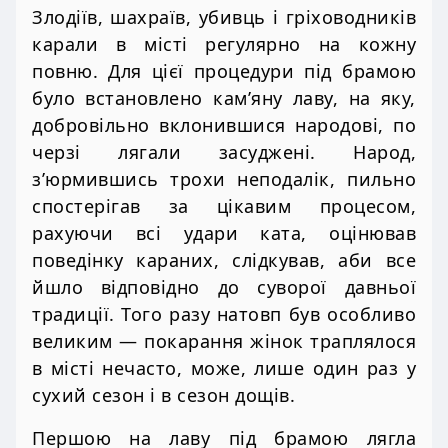
Злодіїв, шахраїв, убивць і гріховодників
карали в місті регулярно на кожну
повню. Для цієї процедури під брамою
було встановлено кам’яну лаву, на яку,
добровільно вклонившися народові, по
черзі лягали засуджені. Народ,
з’юрмившись трохи неподалік, пильно
спостерігав за цікавим процесом,
рахуючи всі удари ката, оцінював
поведінку караних, слідкував, аби все
йшло відповідно до суворої давньої
традиції. Того разу натовп був особливо
великим — покарання жінок траплялося
в місті нечасто, може, лише один раз у
сухий сезон і в сезон дощів.
Першою на лаву під брамою лягла