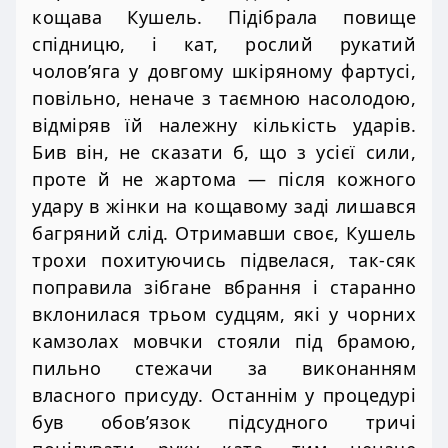
кощава Кушель. Підібрала повище
спідницю, і кат, рослий рукатий
чолов’яга у довгому шкіряному фартусі,
повільно, неначе з таємною насолодою,
відміряв їй належну кількість ударів.
Бив він, не сказати б, що з усієї сили,
проте й не жартома — після кожного
удару в жінки на кощавому заді лишався
багряний слід. Отримавши своє, Кушель
трохи похитуючись підвелася, так-сяк
поправила зібгане вбрання і старанно
вклонилася трьом судцям, які у чорних
камзолах мовчки стояли під брамою,
пильно стежачи за виконанням
власного присуду. Останнім у процедурі
був обов’язок підсудного тричі