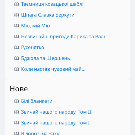
Таємниця козацької шаблі
Шпага Славка Беркути
Міо, мій Міо
Незвичайні пригоди Карика та Валі
Гусенятко
Бджола та Шершень
Коли настав чудовий май…
Нове
Білі бланкети
Звичай нашого народу. Том II
Звичай нашого народу. Том I
В дорозі на Захід