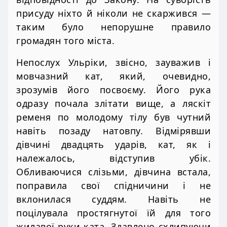
присуду ніхто й ніколи не скаржився —
таким було непорушне правило
громадян того міста.
Непослух Ульріки, звісно, зауважив і
мовчазний кат, який, очевидно,
зрозумів його посвоєму. Його рука
одразу почала злітати вище, а ляскіт
ременя по молодому тілу був чутний
навіть позаду натовпу. Відмірявши
дівчині двадцять ударів, кат, як і
належалось, відступив убік.
Обливаючися слізьми, дівчина встала,
поправила свої спідничини і не
вклонилася суддям. Навіть не
поцілувала простягнутої їй для того
жилавої руки ката. Здавлено схлипуючи