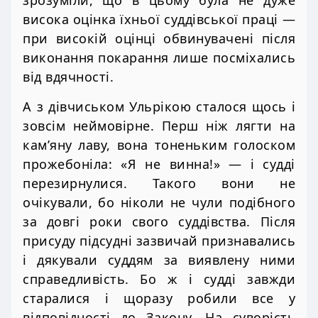
висока оцінка їхньої суддівської праці —
при високій оцінці обвинувачені після
виконання покарання лише посміхались
від вдячності.
А з дівчиськом Ульрікою сталося щось і
зовсім неймовірне. Перш ніж лягти на
кам’яну лаву, вона тоненьким голоском
прожебоніла: «Я не винна!» — і судді
перезирнулися. Такого вони не
очікували, бо ніколи не чули подібного
за довгі роки свого суддівства. Після
присуду підсудні зазвичай признавались
і дякували суддям за виявлену ними
справедливість. Бо ж і судді завжди
старалися і щоразу робили все у
відповідності до Закону. На суворість