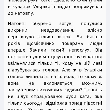
в кулачок Ульріка швидко попрямувала
до натовпу.
Натовп обурено загув, почулися
викрики невдоволення, злісно
верескнуло кілька жінок. За багато
років щомісячних покарань люди
вперше бачили такий непослух. Від
поклонів судцям і цілування руки катові
звільнялися тільки ті, кому на цій лаві
відрубувалась голова. Але ж в Ульріки
голова лишилась на плечах, то чому ж
вона не вклоняється можним,
заслуженим сивочолим суддям? І навіть
не цілує спрацьованої руки ката, яка
тільки сьогодні відміряла понад півсотні
ударів. Звідки ж така неповага до