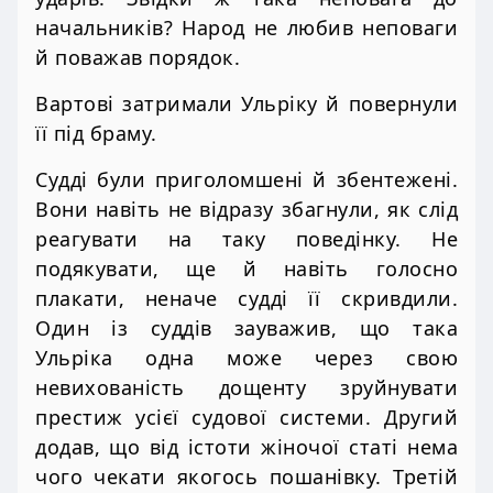
начальників? Народ не любив неповаги
й поважав порядок.
Вартові затримали Ульріку й повернули
її під браму.
Судді були приголомшені й збентежені.
Вони навіть не відразу збагнули, як слід
реагувати на таку поведінку. Не
подякувати, ще й навіть голосно
плакати, неначе судді її скривдили.
Один із суддів зауважив, що така
Ульріка одна може через свою
невихованість дощенту зруйнувати
престиж усієї судової системи. Другий
додав, що від істоти жіночої статі нема
чого чекати якогось пошанівку. Третій