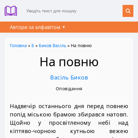
Автори за алфавітом
Головна
»
Б
»
Биков Васіль
» На повню
На повню
Васіль Биков
Оповідання
Надвечір останнього дня перед повнею
попід міською брамою збирався натовп.
Щойно у просвітленому небі над
кіптяво-чорною кутньою вежею