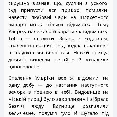
скрушно визнав, що, судячи з усього,
суд припусти вся прикрої помилки:
навести любовні чари на шляхетного
лицаря могла тільки відьмачка. Тому
Ульріку належало й карати як відьмачку.
Тобто — спалити. Згідно з кодексом,
спалені на вогнищі від подяк, поклонів і
поцілунків звільняються. Новий присуд
дівчині винесли негайно й ухвалили
одноголосно.
Спалення Ульріки все ж відклали на
одну добу — до настання наступного
вечора з повнею в небі. Видовище на
міській площі було захопливим і зібрало
безліч люду. Вогнище розпалили
величезне, полум’я гуло й шугало під