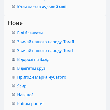
Коли настав чудовий май…
Нове
Білі бланкети
Звичай нашого народу. Том II
Звичай нашого народу. Том I
В дорозі на Захід
В дев’ятім крузі
Пригоди Марка Чубатого
Ясир
Навіщо?
Квітам-рости!