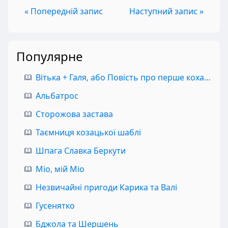
« Попередній запис
Наступний запис »
Популярне
Вітька + Галя, або Повість про перше кохання
Альбатрос
Сторожова застава
Таємниця козацької шаблі
Шпага Славка Беркути
Міо, мій Міо
Незвичайні пригоди Карика та Валі
Гусенятко
Бджола та Шершень