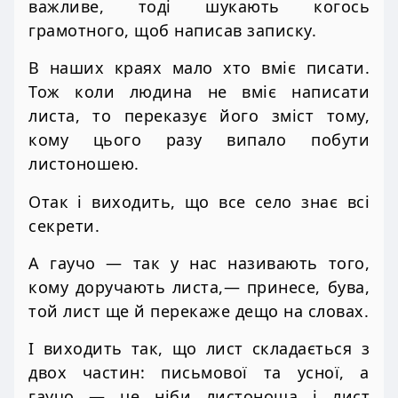
важливе, тоді шукають когось
грамотного, щоб написав записку.
В наших краях мало хто вміє писати.
Тож коли людина не вміє написати
листа, то переказує його зміст тому,
кому цього разу випало побути
листоношею.
Отак і виходить, що все село знає всі
секрети.
А гаучо — так у нас називають того,
кому доручають листа,— принесе, бува,
той лист ще й перекаже дещо на словах.
І виходить так, що лист складається з
двох частин: письмової та усної, а
гаучо — це ніби листоноша і лист