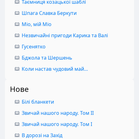
Таємниця козацької шаблі
Шпага Славка Беркути
Міо, мій Міо
Незвичайні пригоди Карика та Валі
Гусенятко
Бджола та Шершень
Коли настав чудовий май…
Нове
Білі бланкети
Звичай нашого народу. Том II
Звичай нашого народу. Том I
В дорозі на Захід