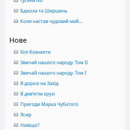
Гусенятко
Бджола та Шершень
Коли настав чудовий май…
Нове
Білі бланкети
Звичай нашого народу. Том II
Звичай нашого народу. Том I
В дорозі на Захід
В дев’ятім крузі
Пригоди Марка Чубатого
Ясир
Навіщо?