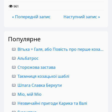
961
« Попередній запис
Наступний запис »
Популярне
Вітька + Галя, або Повість про перше кохання
Альбатрос
Сторожова застава
Таємниця козацької шаблі
Шпага Славка Беркути
Міо, мій Міо
Незвичайні пригоди Карика та Валі