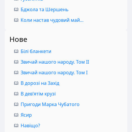
Бджола та Шершень
Коли настав чудовий май…
Нове
Білі бланкети
Звичай нашого народу. Том II
Звичай нашого народу. Том I
В дорозі на Захід
В дев’ятім крузі
Пригоди Марка Чубатого
Ясир
Навіщо?