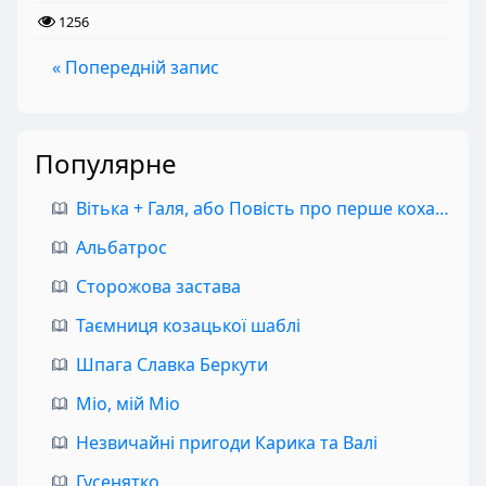
1256
« Попередній запис
Популярне
Вітька + Галя, або Повість про перше кохання
Альбатрос
Сторожова застава
Таємниця козацької шаблі
Шпага Славка Беркути
Міо, мій Міо
Незвичайні пригоди Карика та Валі
Гусенятко