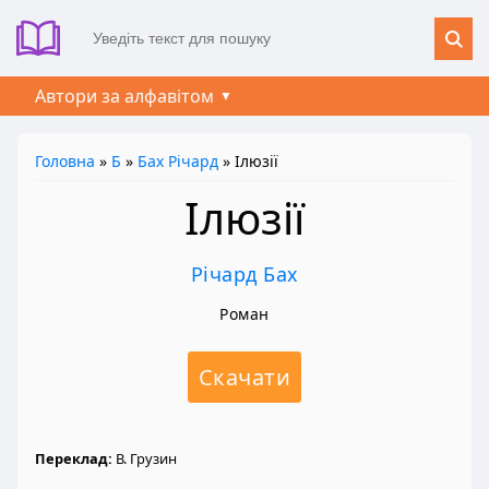
Автори за алфавітом
Головна
»
Б
»
Бах Річард
» Ілюзії
Ілюзії
Річард Бах
Роман
Скачати
Переклад:
В. Грузин