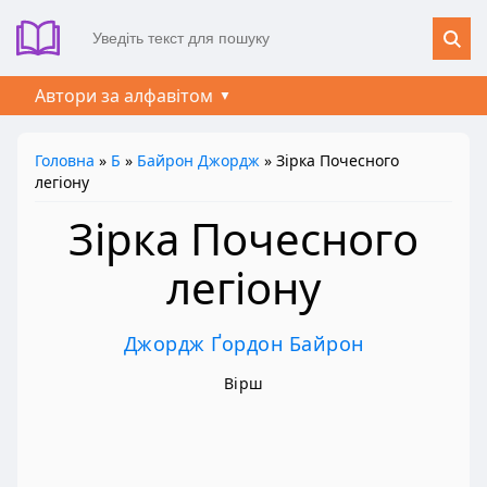
Автори за алфавітом
Головна
»
Б
»
Байрон Джордж
» Зірка Почесного
легіону
Зірка Почесного
легіону
Джордж Ґордон Байрон
Вірш