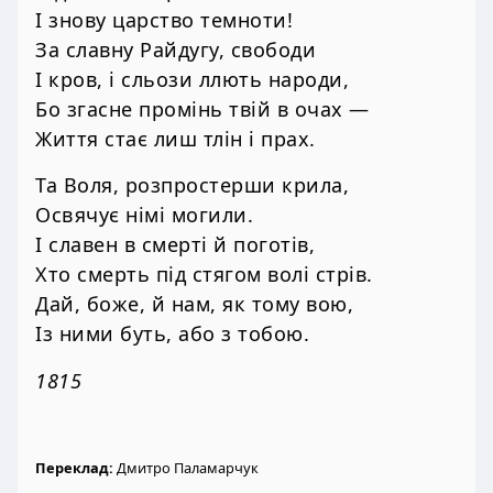
І знову царство темноти!
За славну Райдугу, свободи
І кров, і сльози ллють народи,
Бо згасне промінь твій в очах —
Життя стає лиш тлін і прах.
Та Воля, розпростерши крила,
Освячує німі могили.
І славен в смерті й поготів,
Хто смерть під стягом волі стрів.
Дай, боже, й нам, як тому вою,
Із ними буть, або з тобою.
1815
Переклад:
Дмитро Паламарчук