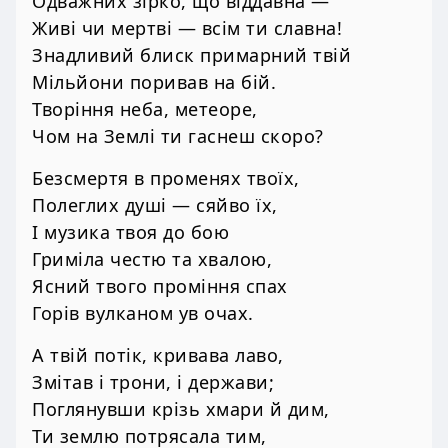
Одважних зірко, що віддавна —
Живі чи мертві — всім ти славна!
Знадливий блиск примарний твій
Мільйони поривав на бій.
Творіння неба, метеоре,
Чом на Землі ти гаснеш скоро?
Безсмертя в променях твоїх,
Полеглих душі — сяйво їх,
І музика твоя до бою
Гриміла честю та хвалою,
Ясний твого проміння спах
Горів вулканом ув очах.
А твій потік, кривава лаво,
Змітав і трони, і держави;
Поглянувши крізь хмари й дим,
Ти землю потрясала тим,