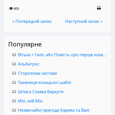
805
« Попередній запис
Наступний запис »
Популярне
Вітька + Галя, або Повість про перше кохання
Альбатрос
Сторожова застава
Таємниця козацької шаблі
Шпага Славка Беркути
Міо, мій Міо
Незвичайні пригоди Карика та Валі