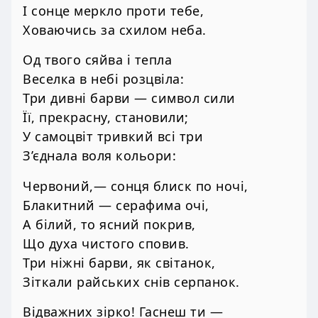
І сонце меркло проти тебе,
Ховаючись за схилом неба.
Од твого сяйва і тепла
Веселка в небі розцвіла:
Три дивні барви — символ сили
Її, прекрасну, становили;
У самоцвіт тривкий всі три
З’єднала воля кольори:
Червоний,— сонця блиск по ночі,
Блакитний — серафима очі,
А білий, то ясний покрив,
Що духа чистого сповив.
Три ніжні барви, як світанок,
Зіткали райських снів серпанок.
Відважних зірко! Гаснеш ти —