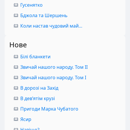
Гусенятко
Бджола та Шершень
Коли настав чудовий май…
Нове
Білі бланкети
Звичай нашого народу. Том II
Звичай нашого народу. Том I
В дорозі на Захід
В дев’ятім крузі
Пригоди Марка Чубатого
Ясир
Навіщо?