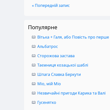
« Попередній запис
Популярне
Вітька + Галя, або Повість про перше
Альбатрос
Сторожова застава
Таємниця козацької шаблі
Шпага Славка Беркути
Міо, мій Міо
Незвичайні пригоди Карика та Валі
Гусенятко