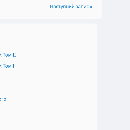
Наступний запис »
 Том II
 Том I
ого