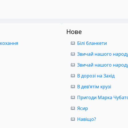
Нове
 кохання
Білі бланкети
Звичай нашого народу.
Звичай нашого народу.
В дорозі на Захід
В дев’ятім крузі
Пригоди Марка Чубат
Ясир
Навіщо?