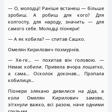
— О, молодці! Раніше встанеш — більше
зробиш. А робиш для кого? Для
колгоспу, для народу, значить — для
самого себе. Молодці піонери!
— А як кобила? — спитав Сашко.
Омелян Кирилович похмурнів.
— Хе-ге… — похитав він головою. —
Немає кобили. Привела вчора лошатко,
а сама… Осколок доконав… Пропала
кобилиця…
Піонери злякано дивилися на діда, а
коли Омелян Кирилович замовк,
зітхнули важко, всі разом, наче одними
грудьми.