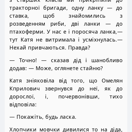
тракторної бригади, одну ланку — до
ставка, щоб знайомились з
розведенням риби, дві ланки — до
птахоферми. У нас е і поросяча ланка,—
тут Катя не витримала і усміхнулась.—
Нехай привчаються. Правда?
— Точно! — сказав дід і шанобливо
додав: — Може, оглянете стайню?
Катя зніяковіла від того, що Омелян
Кприлович звернувся до неї, як до
дорослої, і, почервонівши, тихо
відповіла:
— Покажіть, будь ласка.
Хлопчики мовчки дивилися то на діда,