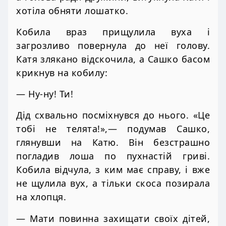
хотіла обняти лошатко.
Кобила враз прищулила вуха і
загрозливо повернула до неї голову.
Катя злякано відскочила, а Сашко басом
крикнув на кобилу:
— Ну-ну! Ти!
Дід схвально посміхнувся до нього. «Це
тобі не телята!»,— подумав Сашко,
глянувши на Катю. Він безстрашно
погладив лоша по пухнастій гриві.
Кобила відчула, з ким має справу, і вже
не щулила вух, а тільки скоса позирала
на хлопця.
— Мати повинна захищати своїх дітей,