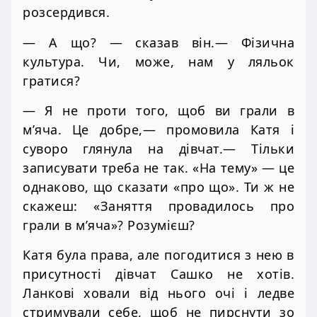
розсердився.
— А що? — сказав він.— Фізична
культура. Чи, може, нам у ляльок
гратися?
— Я не проти того, щоб ви грали в
м’яча. Це добре,— промовила Катя і
суворо глянула на дівчат.— Тільки
записувати треба не так. «На тему» — це
однаково, що сказати «про що». Ти ж не
скажеш: «Заняття провадилось про
грали в м’яча»? Розумієш?
Катя була права, але погодитися з нею в
присутності дівчат Сашко не хотів.
Ланкові ховали від нього очі і ледве
стримували себе, щоб не пирснути зо