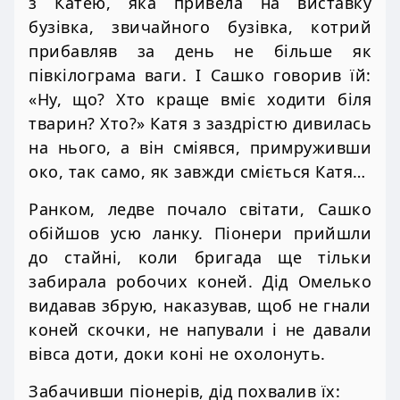
з Катею, яка привела на виставку
бузівка, звичайного бузівка, котрий
прибавляв за день не більше як
півкілограма ваги. І Сашко говорив їй:
«Ну, що? Хто краще вміє ходити біля
тварин? Хто?» Катя з заздрістю дивилась
на нього, а він сміявся, примруживши
око, так само, як завжди сміється Катя…
Ранком, ледве почало світати, Сашко
обійшов усю ланку. Піонери прийшли
до стайні, коли бригада ще тільки
забирала робочих коней. Дід Омелько
видавав збрую, наказував, щоб не гнали
коней скочки, не напували і не давали
вівса доти, доки коні не охолонуть.
Забачивши піонерів, дід похвалив їх: