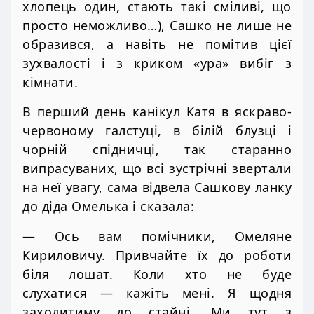
хлопець один, стають такі сміливі, що
просто неможливо…), Сашко не лише не
образився, а навіть не помітив цієї
зухвалості і з криком «ура» вибіг з
кімнати.
В перший день канікул Катя в яскраво-
червоному галстуці, в білій блузці і
чорній спідничці, так старанно
випрасуваних, що всі зустрічні звертали
на неї увагу, сама відвела Сашкову ланку
до діда Омелька і сказала:
— Ось вам помічники, Омеляне
Кириловичу. Привчайте їх до роботи
біля лошат. Коли хто не буде
слухатися — кажіть мені. Я щодня
заходитиму до стайні. Ми тут з