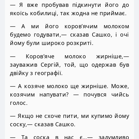
— Я вже пробував підкинути його до
якоїсь кобилиці, так жодна не приймає.
— А ми його коров’ячим молоком
будемо годувати,— сказав Сашко, і очі
йому були широко розкриті.
— Коров’яче молоко жирніше,—
зауважив Сергій, той, що одержав був
двійку з географії.
— А козяче молоко ще жирніше. Може,
козячим напувати? — почувся чийсь
голос.
— Якщо не схоче пити, ми купимо йому
соску,— сказав Сашко.
— Та соска в нас є…— задумливо