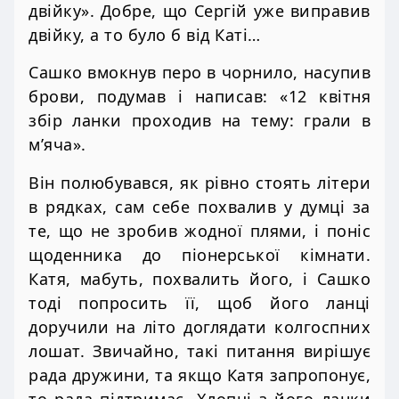
двійку». Добре, що Сергій уже виправив
двійку, а то було б від Каті…
Сашко вмокнув перо в чорнило, насупив
брови, подумав і написав: «12 квітня
збір ланки проходив на тему: грали в
м’яча».
Він полюбувався, як рівно стоять літери
в рядках, сам себе похвалив у думці за
те, що не зробив жодної плями, і поніс
щоденника до піонерської кімнати.
Катя, мабуть, похвалить його, і Сашко
тоді попросить її, щоб його ланці
доручили на літо доглядати колгоспних
лошат. Звичайно, такі питання вирішує
рада дружини, та якщо Катя запропонує,
то рада підтримає. Хлопці з його ланки