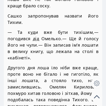
краще брало соску.
Сашко запропонував назвати його
Тихим.
— Та куди вже бути тихішим,—
погодився дід Омелько.— Ще й голосу
його не чули.— Він записав ім’я лошати
в велику книгу, що лежала на столі в
«кабінеті».
Другого дня лоша їло ніби вже краще,
проте воно не бігало і не гиготіло, як
інші лошата, а стояло тихо, наче
замислившись. Омелян Кирилович
похмуро хитав головою і зітхав, йому не
подобалась така поведінка Тихого. Він