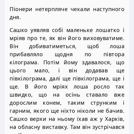
Піонери нетерпляче чекали наступного
дня.
Сашко уявляв собі маленьке лошатко і
мріяв про те, як він його виховуватиме.
Він добиватиметься, щоб лоша
прибавляло щодня по півтора
кілограма. Потім йому здавалося, що
цього мало, і він додавав ще
півкілограма, далі ще півкілограма, ще і
ще. В його мріях лоша росло так
швидко, що на осінь ставало вже
дорослим конем, таким струнким і
гарним, якого ще ніхто ніколи не бачив.
Сашко верхи на ньому їхав аж у Харків,
на обласну виставку. Там він зустрічався