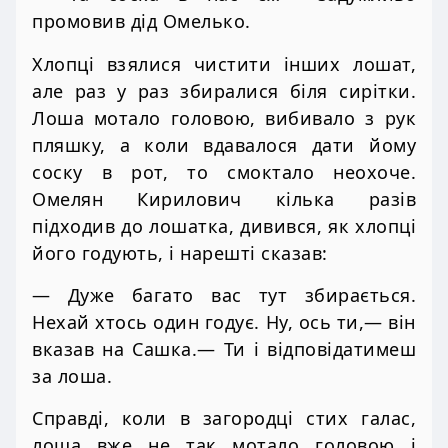
промовив дід Омелько.
Хлопці взялися чистити інших лошат,
але раз у раз збиралися біля сирітки.
Лоша мотало головою, вибивало з рук
пляшку, а коли вдавалося дати йому
соску в рот, то смоктало неохоче.
Омелян Кирилович кілька разів
підходив до лошатка, дивився, як хлопці
його годують, і нарешті сказав:
— Дуже багато вас тут збирається.
Нехай хтось один годує. Ну, ось ти,— він
вказав на Сашка.— Ти і відповідатимеш
за лоша.
Справді, коли в загородці стих галас,
лоша вже не так мотало головою і