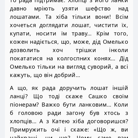
давно мріють узяти шефство над
лошатами. Та хіба тільки вони! Всім
хочеться доглядати лошат, чистити їх,
купати, носити їм траву… Крім того,
кожен надіється, що, може, дід Омелько
дозволить хоч трішки інколи
покататися на колгоспних конях… Дід
Омелько тільки на вигляд суворий, а всі
кажуть, що він добрий…
А що, як рада доручить лошат іншій
ланці? Що тоді скаже Сашко своїм
піонерам? Важко бути ланковим… Коли
б головою ради загону був хтось з
хлопців… А з Катею хіба договоришся?
Примружить очі і скаже: «Що ж, ви
найкращі, чи що? Чому саме вам