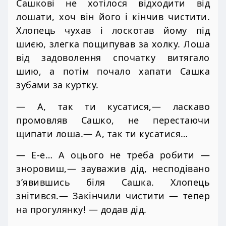
Сашкові не хотілося відходити від
лошати, хоч він його і кінчив чистити.
Хлопець чухав і лоскотав йому під
шиєю, злегка пощипував за холку. Лоша
від задоволення спочатку витягало
шию, а потім почало хапати Сашка
зубами за куртку.
— А, так ти кусатися,— ласкаво
промовляв Сашко, не перестаючи
щипати лоша.— А, так ти кусатися…
— Е-е… А оцього не треба робити —
зноровиш,— зауважив дід, несподівано
з’явившись біля Сашка. Хлопець
знітився.— Закінчили чистити — тепер
на прогулянку! — додав дід.