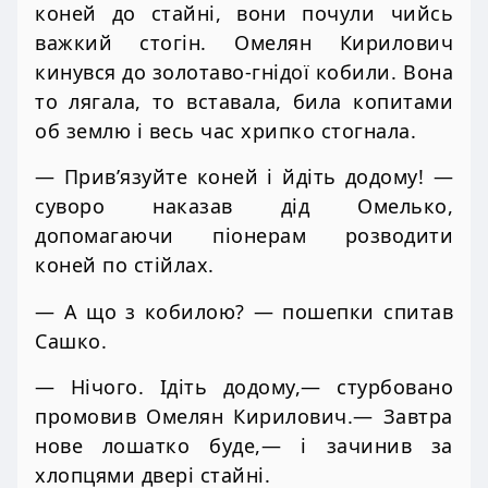
коней до стайні, вони почули чийсь
важкий стогін. Омелян Кирилович
кинувся до золотаво-гнідої кобили. Вона
то лягала, то вставала, била копитами
об землю і весь час хрипко стогнала.
— Прив’язуйте коней і йдіть додому! —
суворо наказав дід Омелько,
допомагаючи піонерам розводити
коней по стійлах.
— А що з кобилою? — пошепки спитав
Сашко.
— Нічого. Ідіть додому,— стурбовано
промовив Омелян Кирилович.— Завтра
нове лошатко буде,— і зачинив за
хлопцями двері стайні.