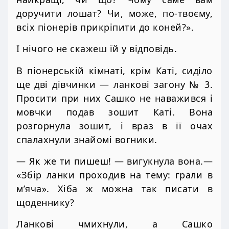
доручити лошат? Чи, може, по-твоєму,
всіх піонерів прикріпити до коней?».
І нічого не скажеш їй у відповідь.
В піонерській кімнаті, крім Каті, сиділо
ще дві дівчинки — ланкові загону № 3.
Просити при них Сашко не наважився і
мовчки подав зошит Каті. Вона
розгорнула зошит, і враз в її очах
спалахнули знайомі вогники.
— Як же ти пишеш! — вигукнула вона.—
«Збір ланки проходив на тему: грали в
м’яча». Хіба ж можна так писати в
щоденнику?
Ланкові чмихнули, а Сашко