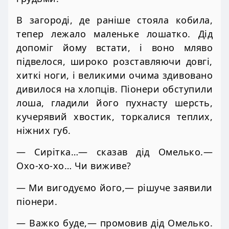
В загороді, де раніше стояла кобила,
тепер лежало маленьке лошатко. Дід
допоміг йому встати, і воно мляво
підвелося, широко розставляючи довгі,
хиткі ноги, і великими очима здивовано
дивилося на хлопців. Піонери обступили
лоша, гладили його пухнасту шерсть,
кучерявий хвостик, торкалися теплих,
ніжних губ.
— Сирітка…— сказав дід Омелько.—
Охо-хо-хо… Чи виживе?
— Ми вигодуємо його,— рішуче заявили
піонери.
— Важко буде,— промовив дід Омелько.