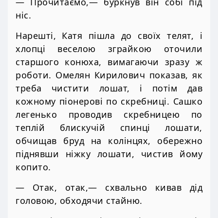
— Прочитаємо,— буркнув він собі під
ніс.
Нарешті, Катя пішла до своїх телят, і
хлопці веселою зграйкою оточили
старшого конюха, вимагаючи зразу ж
роботи. Омелян Кирилович показав, як
треба чистити лошат, і потім дав
кожному піонерові по скребниці. Сашко
легенько проводив скребницею по
теплій блискучій спинці лошати,
обчищав бруд на колінцях, обережно
піднявши ніжку лошати, чистив йому
копито.
— Отак, отак,— схвально кивав дід
головою, обходячи стайню.