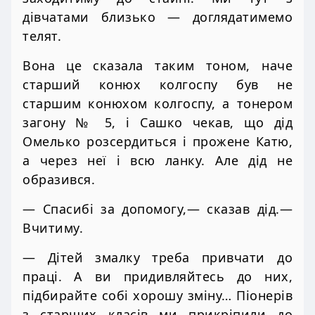
дівчатами близько — доглядатимемо
телят.
Вона це сказала таким тоном, наче
старший конюх колгоспу був не
старшим конюхом колгоспу, а тонером
загону № 5, і Сашко чекав, що дід
Омелько розсердиться і прожене Катю,
а через неї і всю ланку. Але дід не
образився.
— Спасибі за допомогу,— сказав дід.—
Вчитиму.
— Дітей змалку треба привчати до
праці. А ви придивляйтесь до них,
підбирайте собі хорошу зміну… Піонерів
з старших класів ми прикріпили до