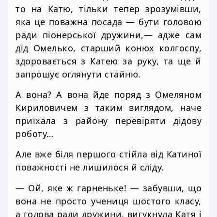
то на Катю, тільки тепер зрозумівши,
яка це поважна посада — бути головою
ради піонерської дружини,— адже сам
дід Омелько, старший конюх колгоспу,
здоровається з Катею за руку, та ще й
запрошує оглянути стайню.
А вона? А вона йде поряд з Омеляном
Кириловичем з таким виглядом, наче
приїхала з району перевіряти дідову
роботу…
Але вже біля першого стійла від Катиної
поважності не лишилося й сліду.
— Ой, яке ж гарненьке! — забувши, що
вона не просто учениця шостого класу,
а голова ради дружини, вигукнула Катя і