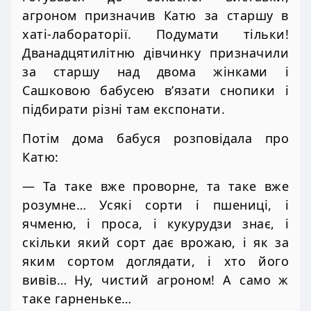
агроном призначив Катю за старшу в
хаті-лабораторії. Подумати тільки!
Дванадцятилітню дівчинку призначили
за старшу над двома жінками і
Сашковою бабусею в’язати снопики і
підбирати різні там експонати.
Потім дома бабуся розповідала про
Катю:
— Та таке вже проворне, та таке вже
розумне… Усякі сорти і пшениці, і
ячменю, і проса, і кукурудзи знає, і
скільки який сорт дає врожаю, і як за
яким сортом доглядати, і хто його
вивів… Ну, чистий агроном! А само ж
таке гарненьке…