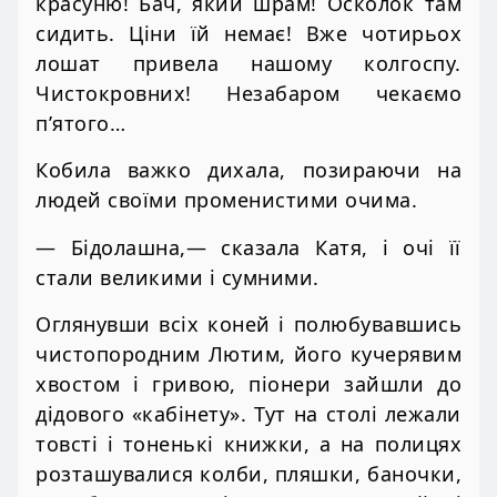
красуню! Бач, який шрам! Осколок там
сидить. Ціни їй немає! Вже чотирьох
лошат привела нашому колгоспу.
Чистокровних! Незабаром чекаємо
п’ятого…
Кобила важко дихала, позираючи на
людей своїми променистими очима.
— Бідолашна,— сказала Катя, і очі її
стали великими і сумними.
Оглянувши всіх коней і полюбувавшись
чистопородним Лютим, його кучерявим
хвостом і гривою, піонери зайшли до
дідового «кабінету». Тут на столі лежали
товсті і тоненькі книжки, а на полицях
розташувалися колби, пляшки, баночки,