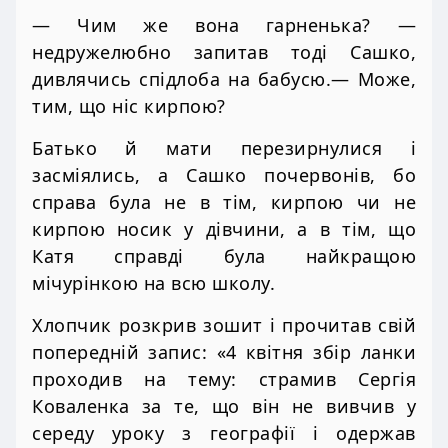
— Чим же вона гарненька? —
недружелюбно запитав тоді Сашко,
дивлячись спідлоба на бабусю.— Може,
тим, що ніс кирпою?
Батько й мати перезирнулися і
засміялись, а Сашко почервонів, бо
справа була не в тім, кирпою чи не
кирпою носик у дівчини, а в тім, що
Катя справді була найкращою
мічурінкою на всю школу.
Хлопчик розкрив зошит і прочитав свій
попередній запис: «4 квітня збір ланки
проходив на тему: страмив Сергія
Коваленка за те, що він не вивчив у
середу уроку з географії і одержав