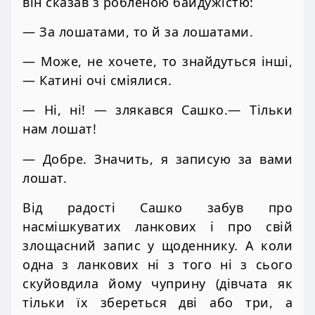
він сказав з робленою байдужістю:
— За лошатами, то й за лошатами.
— Може, не хочете, то знайдуться інші,
— Катині очі сміялися.
— Ні, ні! — злякався Сашко.— Тільки
нам лошат!
— Добре. Значить, я записую за вами
лошат.
Від радості Сашко забув про
насмішкуватих ланкових і про свій
злощасний запис у щоденнику. А коли
одна з ланкових ні з того ні з сього
скуйовдила йому чуприну (дівчата як
тільки їх збереться дві або три, а