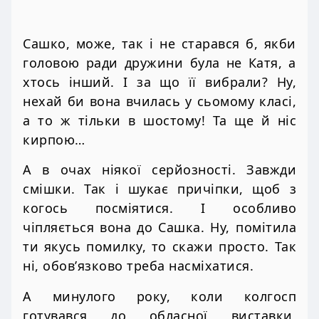
Сашко, може, так і не старався б, якби
головою ради дружини була не Катя, а
хтось інший. І за що її вибрали? Ну,
нехай би вона вчилась у сьомому класі,
а то ж тільки в шостому! Та ще й ніс
кирпою…
А в очах ніякої серйозності. Завжди
смішки. Так і шукає причіпки, щоб з
когось посміятися. І особливо
чіпляється вона до Сашка. Ну, помітила
ти якусь помилку, то скажи просто. Так
ні, обов’язково треба насміхатися.
А минулого року, коли колгосп
готувався до обласної виставки,