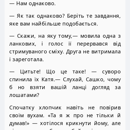
— Нам однаково.
— Як так однаково? Беріть те завдання,
яке вам найбільше подобається.
— Скажи, на яку тому,— мовила одна з
ланкових, і голос її перервався від
стримуваного сміху. Друга не витримала
і зареготала.
— Цитьте! Що це таке! — суворо
спинила їх Катя.— Слухай, Сашко, чому
б но взяти вашій ланці догляд за
лошатами?
Спочатку хлопчик навіть не повірив
своїм вухам. «Та я ж про не тільки й
думав!» — хотілося крикнути йому, але