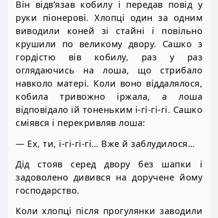
Він відв’язав кобилу і передав повід у
руки піонерові. Хлопці один за одним
виводили коней зі стайні і повільно
крушили по великому двору. Сашко з
гордістю вів кобилу, раз у раз
оглядаючись на лоша, що стрибало
навколо матері. Коли воно віддалялося,
кобила тривожно іржала, а лоша
відповідало їй тоненьким і-гі-гі-гі. Сашко
сміявся і перекривляв лоша:
— Ех, ти, і-гі-гі-гі… Вже й заблудилося…
Дід стояв серед двору без шапки і
задоволено дивився на доручене йому
господарство.
Коли хлопці після прогулянки заводили