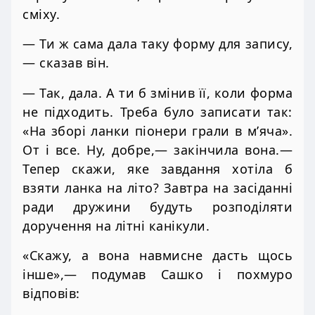
сміху.
— Ти ж сама дала таку форму для запису,
— сказав він.
— Так, дала. А ти б змінив її, коли форма
не підходить. Треба було записати так:
«На зборі ланки піонери грали в м’яча».
От і все. Ну, добре,— закінчила вона.—
Тепер скажи, яке завдання хотіла б
взяти ланка на літо? Завтра на засіданні
ради дружини будуть розподіляти
доручення на літні канікули.
«Скажу, а вона навмисне дасть щось
інше»,— подумав Сашко і похмуро
відповів: