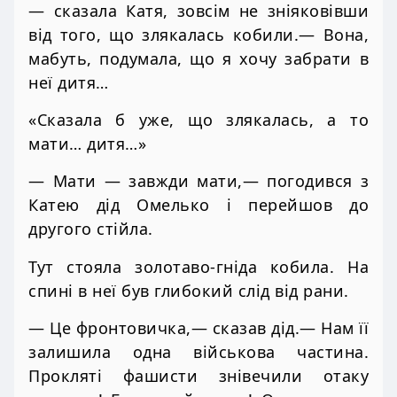
— сказала Катя, зовсім не зніяковівши
від того, що злякалась кобили.— Вона,
мабуть, подумала, що я хочу забрати в
неї дитя…
«Сказала б уже, що злякалась, а то
мати… дитя…»
— Мати — завжди мати,— погодився з
Катею дід Омелько і перейшов до
другого стійла.
Тут стояла золотаво-гніда кобила. На
спині в неї був глибокий слід від рани.
— Це фронтовичка,— сказав дід.— Нам її
залишила одна військова частина.
Прокляті фашисти знівечили отаку