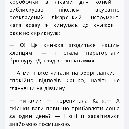
коробочки з ліками для коней і
виблискував нікелем акуратно
розкладений лікарський інструмент.
Катя зразу ж кинулась до книжок і
радісно скрикнула:
— О! Ця книжка згодиться нашим
хлопцям! — і стала перегортати
брошуру «Догляд за лошатами».
— А ми її вже читали на зборі ланки,—
спокійно відповів Сашко, навіть не
глянувши на дівчину.
— Читали? — перепитала Катя.— А
скільки ваги повинно прибавляти лоша
за один день? — і очі її засвітилися
знайомою посмішкою.