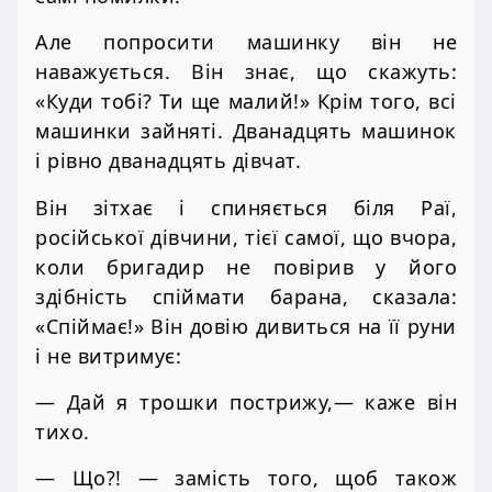
Але попросити машинку він не
наважується. Він знає, що скажуть:
«Куди тобі? Ти ще малий!» Крім того, всі
машинки зайняті. Дванадцять машинок
і рівно дванадцять дівчат.
Він зітхає і спиняється біля Раї,
російської дівчини, тієї самої, що вчора,
коли бригадир не повірив у його
здібність спіймати барана, сказала:
«Спіймає!» Він довію дивиться на її руни
і не витримує:
— Дай я трошки пострижу,— каже він
тихо.
— Що?! — замість того, щоб також