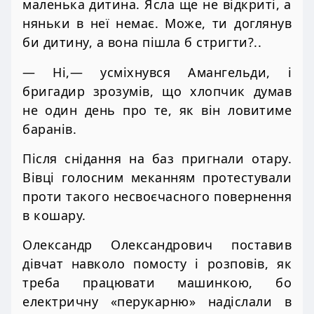
маленька дитина. Ясла ще не відкриті, а
няньки в неї немає. Може, ти доглянув
би дитину, а вона пішла б стригти?..
— Ні,— усміхнувся Амангельди, і
бригадир зрозумів, що хлопчик думав
не один день про те, як він ловитиме
баранів.
Після снідання на баз пригнали отару.
Вівці голосним меканням протестували
проти такого несвоєчасного повернення
в кошару.
Олександр Олександрович поставив
дівчат навколо помосту і розповів, як
треба працювати машинкою, бо
електричну «перукарню» надіслали в