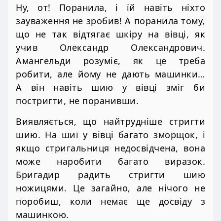
Ну, от! Поранила, і їй навіть ніхто
зауваження не зробив! А поранила тому,
що не так відтягає шкіру на вівці, як
учив Олександр Олександрович.
Амангельди розуміє, як це треба
робити, але йому не дають машинки…
А він навіть шию у вівці зміг би
постригти, не поранивши.
Виявляється, що найтрудніше стригти
шию. На шиї у вівці багато зморщок, і
якщо стригальниця недосвідчена, вона
може наробити багато виразок.
Бригадир радить стригти шию
ножицями. Це загайно, але нічого не
поробиш, коли немає ще досвіду з
машинкою.