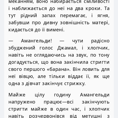
меканням, воно набирається сміливості
і наближається до неї на два кроки. Та
тут рідний запах перемагає, і ягня,
забувши про дивну зовнішність матері,
кидається до її вимені.
— Амангельди! — чути радісно
збуджений голос Джамал, і хлопчик,
навіть не оглядаючись на звук, по тону
догадується, що вона закінчила стригти
свого першого «барана». Він ловить для
неї вівцю, але тільки віддає її, як ще
одна з дівчат закінчує стрижку.
Майже цілу годину Амангельди
напружено працює—всі закінчують
стригти майже в один час, і хлопчик
навіть розчервонівся від метушні з