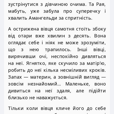
зустрінутися з дівчиною очима. Та Рая,
мабуть, уже забула про суперечку і
хвалить Амангельди за спритність.
А острижена вівця самотня стоїть збоку
від отари вже хвилин з десять. Вона
оглядає себе і ніяк не може зрозуміти,
що з нею трапилось. Інші вівці,
вирячивши очі, неспокійно дивляться
на неї. Ягнятко, яке скучило за матір’ю,
робить до неї кілька несміливих кроків.
Запах — материн, а зовнішній вигляд —
зовсім незнайомий… Маленьке, воно
дивиться на неї здаля, але підійти
близько не наважується.
Тільки коли вівця кличе його до себе