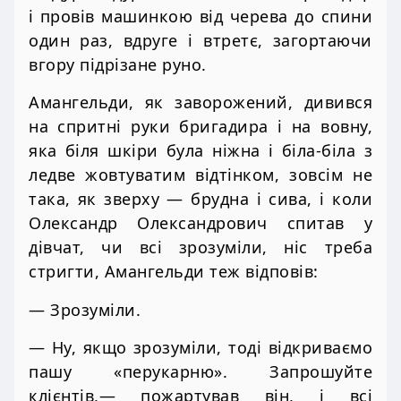
і провів машинкою від черева до спини
один раз, вдруге і втретє, загортаючи
вгору підрізане руно.
Амангельди, як заворожений, дивився
на спритні руки бригадира і на вовну,
яка біля шкіри була ніжна і біла-біла з
ледве жовтуватим відтінком, зовсім не
така, як зверху — брудна і сива, і коли
Олександр Олександрович спитав у
дівчат, чи всі зрозуміли, ніс треба
стригти, Амангельди теж відповів:
— Зрозуміли.
— Ну, якщо зрозуміли, тоді відкриваємо
пашу «перукарню». Запрошуйте
клієнтів,— пожартував він, і всі