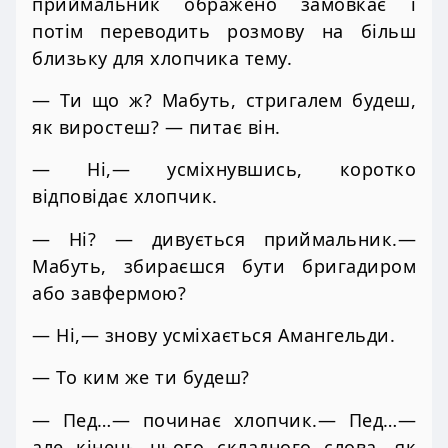
приймальник ображено замовкає і
потім переводить розмову на більш
близьку для хлопчика тему.
— Ти що ж? Мабуть, стригалем будеш,
як виростеш? — питає він.
— Ні,— усміхнувшись, коротко
відповідає хлопчик.
— Ні? — дивується приймальник.—
Мабуть, збираєшся бути бригадиром
або завфермою?
— Ні,— знову усміхається Амангельди.
— То ким же ти будеш?
— Пед…— починає хлопчик.— Пед…—
але кінець цього складного слова, як