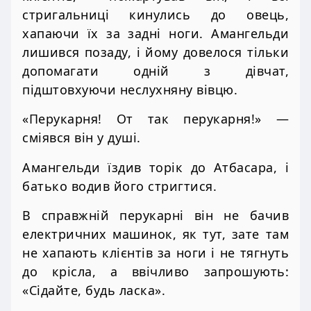
стригальниці кинулись до овець,
хапаючи їх за задні ноги. Амангельди
лишився позаду, і йому довелося тільки
допомагати одній з дівчат,
підштовхуючи неслухняну вівцю.
«Перукарня! От так перукарня!» —
сміявся він у душі.
Амангельди їздив торік до Атбасара, і
батько водив його стригтися.
В справжній перукарні він не бачив
електричних машинок, як тут, зате там
не хапають клієнтів за ноги і не тягнуть
до крісла, а ввічливо запрошують:
«Сідайте, будь ласка».