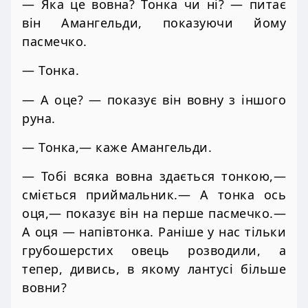
— Яка це вовна? Тонка чи ні? — питає
він Амангельди, показуючи йому
пасмечко.
— Тонка.
— А оце? — показує він вовну з іншого
руна.
— Тонка,— каже Амангельди.
— Тобі всяка вовна здається тонкою,—
сміється приймальник.— А тонка ось
оця,— показує він на перше пасмечко.—
А оця — напівтонка. Раніше у нас тільки
грубошерстих овець розводили, а
тепер, дивись, в якому лантусі більше
вовни?