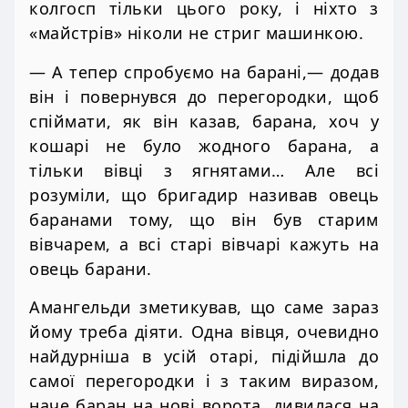
колгосп тільки цього року, і ніхто з
«майстрів» ніколи не стриг машинкою.
— А тепер спробуємо на барані,— додав
він і повернувся до перегородки, щоб
спіймати, як він казав, барана, хоч у
кошарі не було жодного барана, а
тільки вівці з ягнятами… Але всі
розуміли, що бригадир називав овець
баранами тому, що він був старим
вівчарем, а всі старі вівчарі кажуть на
овець барани.
Амангельди зметикував, що саме зараз
йому треба діяти. Одна вівця, очевидно
найдурніша в усій отарі, підійшла до
самої перегородки і з таким виразом,
наче баран на нові ворота, дивилася на