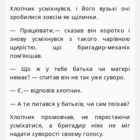
Хлопчик усміхнувся, і його вузькі очі
зробилися зовсім як щілинки.
— Працювати,— сказав він коротко і
знову усміхнувся з такого чарівною
щирістю, що бригадир-механік
пом’якшав.
— Що ж у тебе батька чи матері
немає? — спитав він не так уже суворо.
— Є,— відповів хлопчик.
— А ти питався у батьків, чи сам поїхав?
Хлопчик промовчав, не перестаючи
усміхатися, а бригадир ніяк не міг
надати суворості своєму голосу.