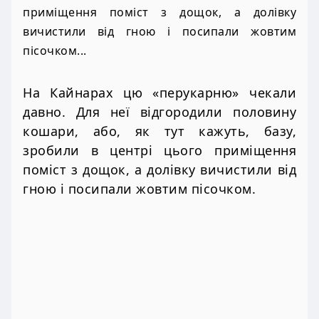
приміщення поміст з дощок, а долівку
вичистили від гною і посипали жовтим
пісочком...
На Кайнарах цю «перукарню» чекали
давно. Для неї відгородили половину
кошари, або, як тут кажуть, базу,
зробили в центрі цього приміщення
поміст з дощок, а долівку вичистили від
гною і посипали жовтим пісочком.