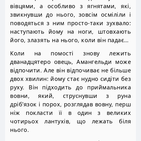
вівцями, а особливо з ягнятами, які,
звикнувши до нього, зовсім осміліли і
поводяться з ним просто-таки зухвало:
наступають йому на ноги, штовхають
його, злазять на нього, коли він падає…
Коли на помості знову лежить
дванадцятеро овець, Амангельди може
відпочити. Але він відпочиває не більше
двох хвилин: йому стає нудно сидіти без
руху. Він підходить до приймальника
вовни, який, струснувши з руна
дріб’язок і порох, розглядав вовну, перш
ніж покласти її в один з великих
чотирьох лантухів, що лежать біля
нього.