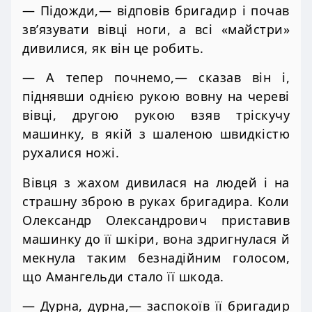
— Підожди,— відповів бригадир і почав
зв’язувати вівці ноги, а всі «майстри»
дивилися, як він це робить.
— А тепер почнемо,— сказав він і,
піднявши однією рукою вовну на череві
вівці, другою рукою взяв тріскучу
машинку, в якій з шаленою швидкістю
рухалися ножі.
Вівця з жахом дивилася на людей і на
страшну зброю в руках бригадира. Коли
Олександр Олександрович приставив
машинку до її шкіри, вона здригнулася й
мекнула таким безнадійним голосом,
що Амангельди стало її шкода.
— Дурна, дурна,— заспокоїв її бригадир