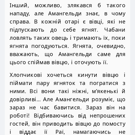
Інший, можливо, злякався б такого
нападу, але Амангельди знає, в чому
справа. В кожній отарі є вівці, які не
підпускають до себе ягнят. Чабани
ловлять таких овець і тримають їх, поки
ягнята погодуються. Ягнята, очевидно,
вважають, що Амангельди саме для
цього спіймав вівцю, і оточують її.
Хлопчикові хочеться кинути вівцю і
піймати пару ягняток та погратися з
ними. Всі вони такі ніжні, м’якенькі й
довірливі… Але Амангельди розуміє, що
зараз не час бавитися. Зараз він на
роботі! Відбиваючись від непрошених
гостей, він приводить вівцю до помосту
і віддає її Раї, намагаючись не