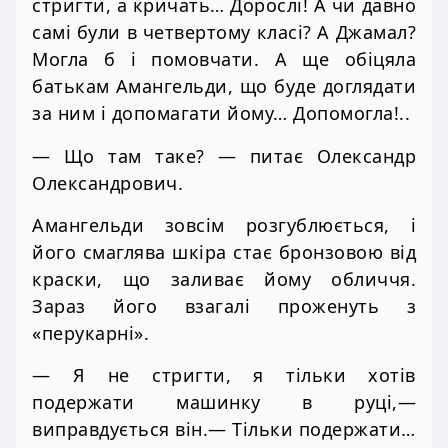
стригти, а кричать… Дорослі! А чи давно
самі були в четвертому класі? А Джамал?
Могла б і помовчати. А ще обіцяла
батькам Амангельди, що буде доглядати
за ним і допомагати йому… Допомогла!..
— Що там таке? — питає Олександр
Олександрович.
Амангельди зовсім розгублюється, і
його смаглява шкіра стає бронзовою від
краски, що заливає йому обличчя.
Зараз його взагалі проженуть з
«перукарні».
— Я не стригти, я тільки хотів
подержати машинку в руці,—
виправдується він.— Тільки подержати…