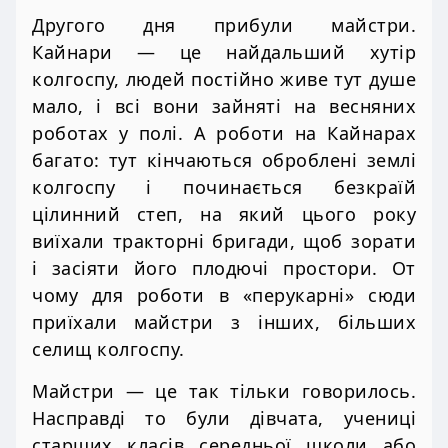
Другого дня прибули майстри.
Кайнари — це найдальший хутір
колгоспу, людей постійно живе тут душе
мало, і всі вони зайняті на весняних
роботах у полі. А роботи на Кайнарах
багато: тут кінчаються оброблені землі
колгоспу і починається безкраїй
цілинний степ, на який цього року
виїхали тракторні бригади, щоб зорати
і засіяти його плодючі простори. От
чому для роботи в «перукарні» сюди
приїхали майстри з інших, більших
селищ колгоспу.
Майстри — це так тільки говорилось.
Насправді то були дівчата, учениці
старших класів середньої школи або