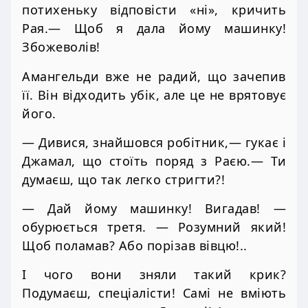
потихеньку відповісти «ні», кричить
Рая.— Щоб я дала йому машинку!
Збожеволів!
Амангельди вже не радий, що зачепив
її. Він відходить убік, але це не врятовує
його.
— Дивися, знайшовся робітник,— гукає і
Джамал, що стоїть поряд з Раєю.— Ти
думаєш, що так легко стригти?!
— Дай йому машинку! Вигадав! —
обурюється третя. — Розумний який!
Щоб поламав? Або порізав вівцю!..
І чого вони зняли такий крик?
Подумаєш, спеціалісти! Самі не вміють