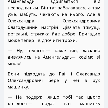
Амангельди здригається від
несподіванки. Він тут забалакався, а там
уже, мабуть, чекають на нього. Але в
Олександра Олександровича
благодушний настрій. Дівчата тямущі,
ретельні, стрижка йде добре. Бригадир
може тепер і відпочити трохи.
— Ну, педагог,— каже він, ласкаво
дивлячись на Амангельди,— ходімо зі
мною!
Вони підходять до Раї, і Олександр
Олександрович бере у неї з рук
машинку.
— На подерж, якщо тобі так цього
хотілося,— подає він машинку