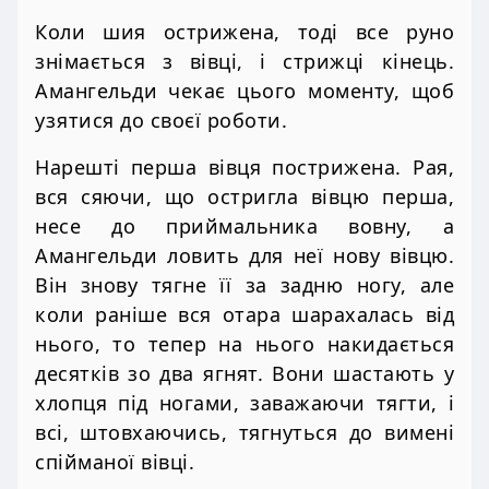
Коли шия острижена, тоді все руно
знімається з вівці, і стрижці кінець.
Амангельди чекає цього моменту, щоб
узятися до своєї роботи.
Нарешті перша вівця пострижена. Рая,
вся сяючи, що остригла вівцю перша,
несе до приймальника вовну, а
Амангельди ловить для неї нову вівцю.
Він знову тягне її за задню ногу, але
коли раніше вся отара шарахалась від
нього, то тепер на нього накидається
десятків зо два ягнят. Вони шастають у
хлопця під ногами, заважаючи тягти, і
всі, штовхаючись, тягнуться до вимені
спійманої вівці.