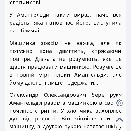
хлопчикові.
У Амангельди такий вираз, наче вся
радість, яка наповнює його, виступила
на обличчі.
Машинка зовсім не важка, але як
потужно вона двигтить, стрясаючи
повітря. Дівчата не розуміють, яке це
щастя працювати машинкою. Розуміє це
в повній мірі тільки Амангельди, але
йому дають її лише подержати…
Олександр Олександрович бере руку
Амангельди разом з машинкою в свою і
починає стригти. У хлопчика захоплює
дух від радості. Він міцніше стискує
машинку, а другою рукою натягає шкіру