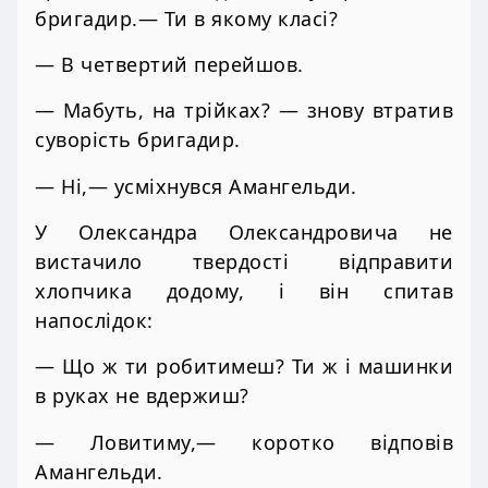
бригадир.— Ти в якому класі?
— В четвертий перейшов.
— Мабуть, на трійках? — знову втратив
суворість бригадир.
— Ні,— усміхнувся Амангельди.
У Олександра Олександровича не
вистачило твердості відправити
хлопчика додому, і він спитав
напослідок:
— Що ж ти робитимеш? Ти ж і машинки
в руках не вдержиш?
— Ловитиму,— коротко відповів
Амангельди.