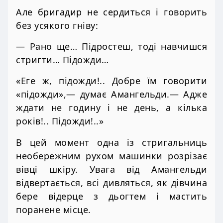
Але бригадир не сердиться і говорить
без усякого гніву:
— Рано ще… Підростеш, тоді навчишся
стригти… Підожди…
«Еге ж, підожди!.. Добре їм говорити
«підожди»,— думає Амангельди.— Адже
ждати не годину і не день, а кілька
років!.. Підожди!..»
В цей момент одна із стригальниць
необережним рухом машинки розрізає
вівці шкіру. Увага від Амангельди
відвертається, всі дивляться, як дівчина
бере відерце з дьогтем і мастить
поранене місце.