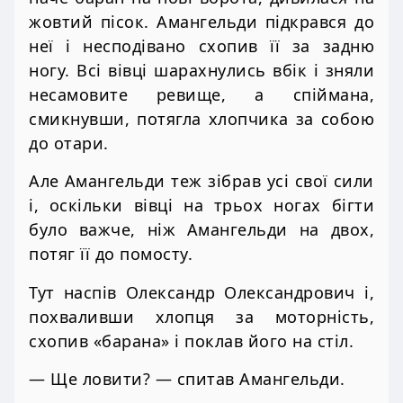
жовтий пісок. Амангельди підкрався до
неї і несподівано схопив її за задню
ногу. Всі вівці шарахнулись вбік і зняли
несамовите ревище, а спіймана,
смикнувши, потягла хлопчика за собою
до отари.
Але Амангельди теж зібрав усі свої сили
і, оскільки вівці на трьох ногах бігти
було важче, ніж Амангельди на двох,
потяг її до помосту.
Тут наспів Олександр Олександрович і,
похваливши хлопця за моторність,
схопив «барана» і поклав його на стіл.
— Ще ловити? — спитав Амангельди.