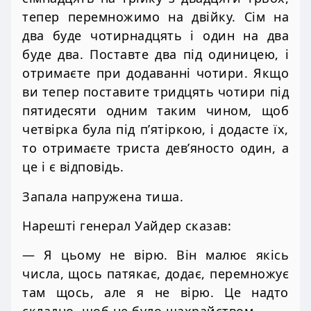
тепер перемножимо на двійку. Сім на
два буде чотирнадцять і один на два
буде два. Поставте два під одиницею, і
отримаєте при додаванні чотири. Якщо
ви тепер поставите тридцять чотири під
пятидесяти одним таким чином, щоб
четвірка була під п’ятіркою, і додасте їх,
то отримаєте триста дев’яносто один, а
це і є відповідь.
Запала напружена тиша.
Нарешті генерал Уайдер сказав:
— Я цьому не вірю. Він малює якісь
числа, щось патякає, додає, перемножує
там щось, але я не вірю. Це надто