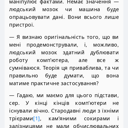
маніпулює фактами. Немає значення —
людський мозок чи машина буде
опрацьовувати дані. Вони всього лише
пристрої.
— Я визнаю оригінальність того, що ви
мені продемонстрували, і, можливо,
людський мозок здатний дублювати
роботу комп’ютера, але все ж
сумніваюся. Теорія ця приваблива, та чи
правильно буде думати, що вона
матиме практичне застосування?
— Гадаю, ми маємо для цього підстави,
сер. У кінці кінців комп’ютери не
існували вічно. Стародавні люди з їхніми
трієрами
[1]
, кам’яними сокирами і
залізницями не мали обчислювальних