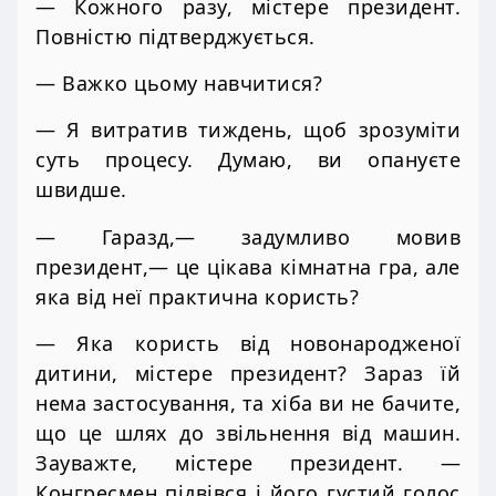
— Кожного разу, містере президент.
Повністю підтверджується.
— Важко цьому навчитися?
— Я витратив тиждень, щоб зрозуміти
суть процесу. Думаю, ви опануєте
швидше.
— Гаразд,— задумливо мовив
президент,— це цікава кімнатна гра, але
яка від неї практична користь?
— Яка користь від новонародженої
дитини, містере президент? Зараз їй
нема застосування, та хіба ви не бачите,
що це шлях до звільнення від машин.
Зауважте, містере президент. —
Конгресмен підвівся і його густий голос