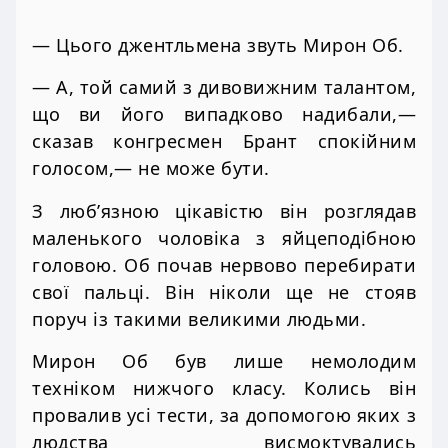
— Цього джентльмена звуть Мирон Об.
— А, той самий з дивовижним талантом,
що ви його випадково надибали,—
сказав конгресмен Брант спокійним
голосом,— не може бути.
З люб’язною цікавістю він розглядав
маленького чоловіка з яйцеподібною
головою. Об почав нервово перебирати
свої пальці. Він ніколи ще не стояв
поруч із такими великими людьми.
Мирон Об був лише немолодим
техніком нижчого класу. Колись він
провалив усі тести, за допомогою яких з
людства висмоктувались