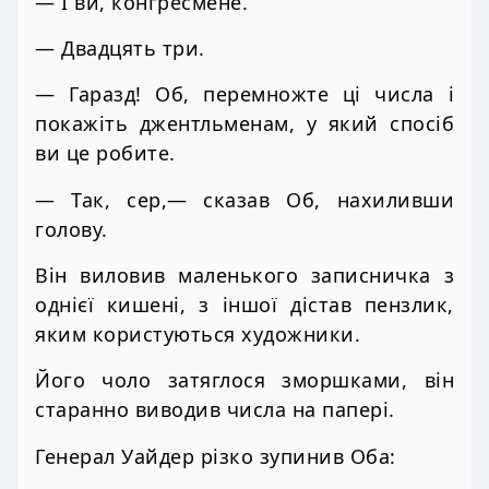
— І ви, конгресмене.
— Двадцять три.
— Гаразд! Об, перемножте ці числа і
покажіть джентльменам, у який спосіб
ви це робите.
— Так, сер,— сказав Об, нахиливши
голову.
Він виловив маленького записничка з
однієї кишені, з іншої дістав пензлик,
яким користуються художники.
Його чоло затяглося зморшками, він
старанно виводив числа на папері.
Генерал Уайдер різко зупинив Оба: