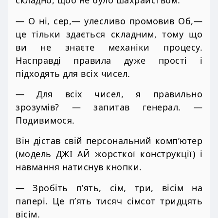
складно, щоб не було шахрайством.
— О ні, сер,— улесливо промовив Об,—
це тільки здається складним, тому що
ви не знаєте механіки процесу.
Насправді правила дуже прості і
підходять для всіх чисел.
— Для всіх чисел, я правильно
зрозумів? — запитав генерал. —
Подивимося.
Він дістав свій персональний комп’ютер
(модель ДЖІ АЙ жорсткої конструкції) і
навмання натиснув кнопки.
— Зробіть п’ять, сім, три, вісім на
папері. Це п’ять тисяч сімсот тридцять
вісім.