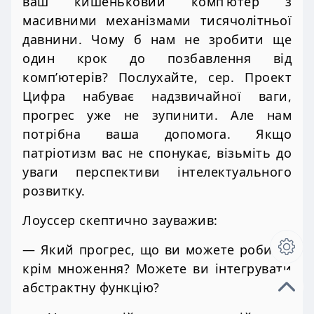
ваш кишеньковий комп’ютер з
масивними механізмами тисячолітньої
давнини. Чому б нам не зробити ще
один крок до позбавлення від
комп’ютерів? Послухайте, сер. Проект
Цифра набуває надзвичайної ваги,
прогрес уже не зупинити. Але нам
потрібна ваша допомога. Якщо
патріотизм вас не спонукає, візьміть до
уваги перспективи інтелектуального
розвитку.
Лоуссер скептично зауважив:
— Який прогрес, що ви можете робити,
крім множення? Можете ви інтегрувати
абстрактну функцію?