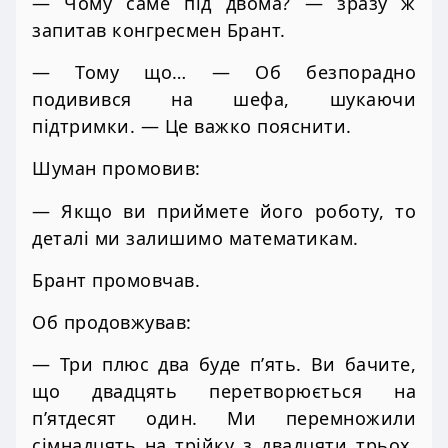
— Чому саме під двома? — зразу ж
запитав конгресмен Брант.
— Тому що… — Об безпорадно
подивився на шефа, шукаючи
підтримки. — Це важко пояснити.
Шуман промовив:
— Якщо ви приймете його роботу, то
деталі ми залишимо математикам.
Брант промовчав.
Об продовжував:
— Три плюс два буде п’ять. Ви бачите,
що двадцять перетворюється на
п’ятдесят один. Ми перемножили
сімнадцять на трійку з двадцяти трьох,