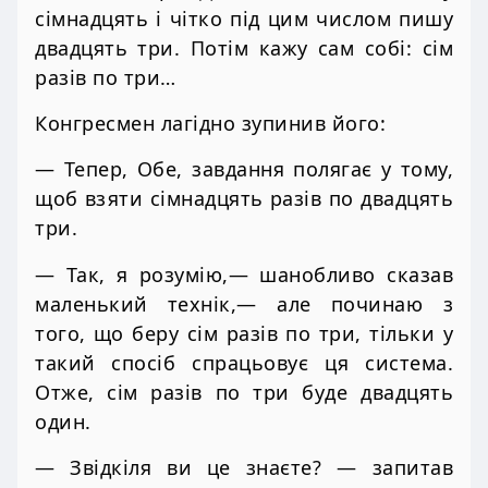
сімнадцять і чітко під цим числом пишу
двадцять три. Потім кажу сам собі: сім
разів по три…
Конгресмен лагідно зупинив його:
— Тепер, Обе, завдання полягає у тому,
щоб взяти сімнадцять разів по двадцять
три.
— Так, я розумію,— шанобливо сказав
маленький технік,— але починаю з
того, що беру сім разів по три, тільки у
такий спосіб спрацьовує ця система.
Отже, сім разів по три буде двадцять
один.
— Звідкіля ви це знаєте? — запитав