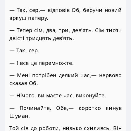
— Так, сер,— відповів Об, беручи новий
аркуш паперу.
— Тепер сім, два, три, дев’ять. Сім тисяч
двісті тридцять дев’ять.
— Так, сер.
— І все це перемножте.
— Мені потрібен деякий час,— нервово
сказав Об.
— Нічого, ви маєте час, виконуйте.
— Починайте, Обе,— коротко кинув
Шуман.
Той сів до роботи, низько схиливсь. Він