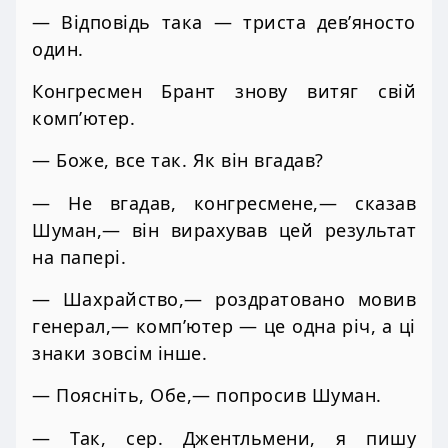
— Відповідь така — триста дев’яносто
один.
Конгресмен Брант знову витяг свій
комп’ютер.
— Боже, все так. Як він вгадав?
— Не вгадав, конгресмене,— сказав
Шуман,— він вирахував цей результат
на папері.
— Шахрайство,— роздратовано мовив
генерал,— комп’ютер — це одна річ, а ці
знаки зовсім інше.
— Поясніть, Обе,— попросив Шуман.
— Так, сер. Джентльмени, я пишу