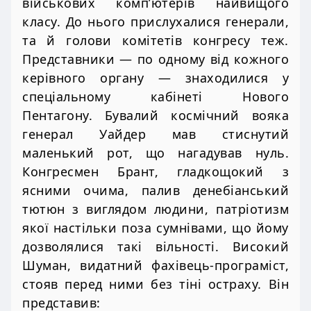
військових комп’ютерів найвищого
класу. До нього прислухалися генерали,
та й голови комітетів конгресу теж.
Представники — по одному від кожного
керівного органу — знаходилися у
спеціальному кабінеті Нового
Пентагону. Бувалий космічний вояка
генерал Уайдер мав стиснутий
маленький рот, що нагадував нуль.
Конгресмен Брант, гладкощокий з
ясними очима, палив денебіанський
тютюн з виглядом людини, патріотизм
якої настільки поза сумнівами, що йому
дозволялися такі вільності. Високий
Шуман, видатний фахівець-програміст,
стояв перед ними без тіні остраху. Він
представив: