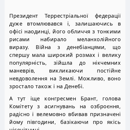
Президент Террестріальної федерації
дуже втомлювався і, залишаючись в
офісі наодинці, його обличчя з тонкими
рисами набирало меланхолійного
виразу. Війна з денебіанцями, що
спершу мала широкий розмах і велику
популярність, зійшла до нікчемних
маневрів, викликаючи постійне
невдоволення на Землі. Можливо, воно
зростало також і на Денебі.
А тут іще конгресмен Брант, голова
Комітету з асигнувань на озброєння,
радісно і велемовно вбивав призначені
йому півгодини, базікаючи про якісь
нісенітниці.