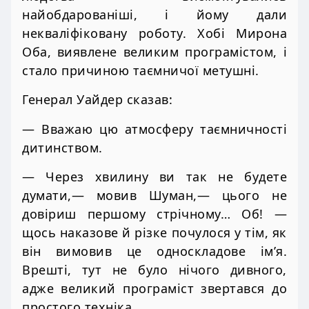
найобдарованіші, і йому дали
некваліфіковану роботу. Хобі Мирона
Оба, виявлене великим програмістом, і
стало причиною таємничої метушні.
Генерал Уайдер сказав:
— Вважаю цю атмосферу таємничності
дитинством.
— Через хвилину ви так не будете
думати,— мовив Шуман,— цього не
довіриш першому стрічному… Об! —
щось наказове й різке почулося у тім, як
він вимовив це односкладове ім’я.
Врешті, тут не було нічого дивного,
адже великий програміст звертався до
простого техніка.