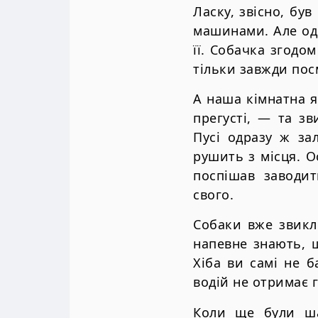
Ласку, звісно, був
машинами. Але од
її. Собачка згодо
тільки завжди пос
А наша кімнатна я
прегусті, — та з
Пусі одразу ж зал
рушить з місця. О
поспішав заводит
свого.
Собаки вже звикли
напевне знають, щ
Хіба ви самі не 
водій не отримає 
Коли ще були ша