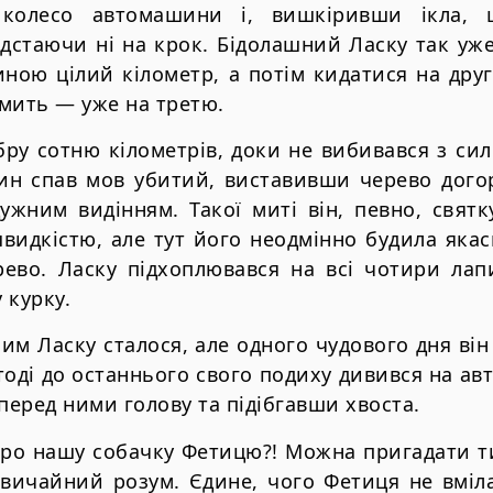
колесо автомашини і, вишкіривши ікла, 
ідстаючи ні на крок. Бідолашний Ласку так уж
иною цілий кілометр, а потім кидатися на друг
 мить — уже на третю.
бру сотню кілометрів, доки не вибивався з сил.
ин спав мов убитий, виставивши черево дого
дужним видінням. Такої миті він, певно, свят
видкістю, але тут його неодмінно будила якас
ево. Ласку підхоплювався на всі чотири лап
 курку.
им Ласку сталося, але одного чудового дня він
тоді до останнього свого подиху дивився на авт
еред ними голову та підібгавши хвоста.
ро нашу собачку Фетицю?! Можна пригадати ти
звичайний розум. Єдине, чого Фетиця не вміл