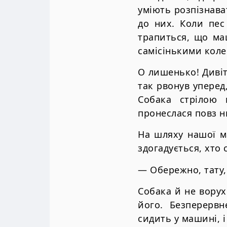
уміють розпізнав
до них. Коли пес
трапиться, що ма
самісінькими коле
О лишенько! Дивіт
так рвонув уперед
Собака стрілою
пронеслася повз н
На шляху нашої ма
здогадується, хто 
— Обережно, тату,
Собака й не ворух
його. Безперервн
сидить у машині, і