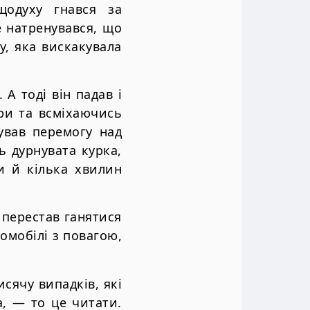
щодуху гнався за
е натренувався, що
у, яка вискакувала
 А тоді він падав і
ри та всміхаючись
кував перемогу над
ь дурнувата курка,
и й кілька хвилин
 перестав ганятися
омобілі з повагою,
сячу випадків, які
а, — то це читати.