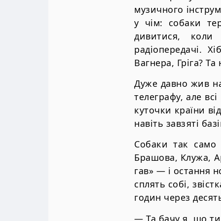
музичного інструме
у чім: собаки те
дивитися, коли
радіопередачі. Х
Вагнера, Гріга? Та 
Дуже давно жив на
телеграфу, але всі
куточки країни ві
навіть завзяті базі
Собаки так само 
Брашова, Клужа, Ар
гав» — і остання н
сплять собі, звіст
годин через десят
— Та бачу я, що ти