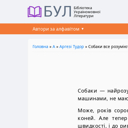
БУЛ
Бібліотека
Україномовної
Літератури
Автори за алфавітом
Головна
»
А
»
Аргезі Тудор
» Собаки все розумію
Собаки — найрозу
машинами, не маюч
Може, років соро
коней. Але тепе
швидкості, і до ри