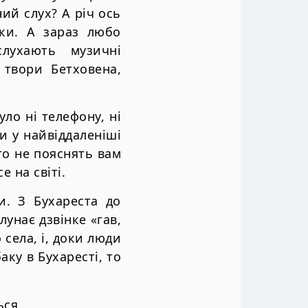
ний слух? А річ ось
нки. А зараз любо
лухають музичні
 твори Бетховена,
ло ні телефону, ні
ли у найвіддаленіші
го не пояснять вам
е на світі.
и. З Бухареста до
лунає дзвінке «гав,
 села, і, доки люди
аку в Бухаресті, то
ться…