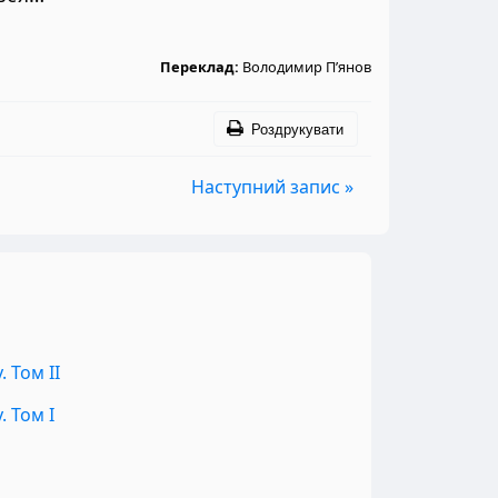
Переклад:
Володимир П’янов
Роздрукувати
Наступний запис »
 Том II
 Том I