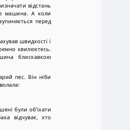
изначати відстань
де машина. А коли
зупиняється перед
ахував швидкості і
аремно хвилюєтесь.
шина блискавкою
арий пес. Він ніби
аволала:
шені були об’їхати
ака відчуває, хто