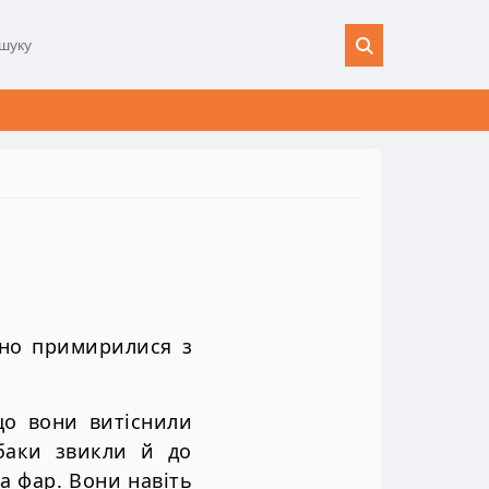
вно примирилися з
що вони витіснили
баки звикли й до
ла фар. Вони навіть