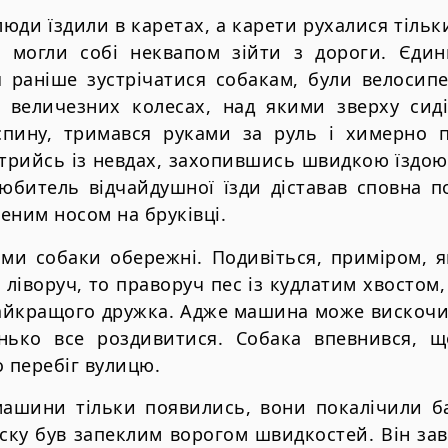
люди їздили в каретах, а карети рухалися тіль
и могли собі неквапом зійти з дороги. Єд
 раніше зустрічатися собакам, були велосип
 величезних колесах, над якими зверху сид
пину, тримався руками за руль і химерно 
трийсь із невдах, захопившись швидкою їздою,
любитель відчайдушної їзди діставав сповна п
еним носом на бруківці.
ми собаки обережні. Подивіться, приміром, я
 ліворуч, то праворуч пес із кудлатим хвостом
найкращого дружка. Адже машина може вискочи
нько все роздивитися. Собака впевнився, щ
о перебіг вулицю.
машини тільки появились, вони покалічили б
ску був запеклим ворогом швидкостей. Він за