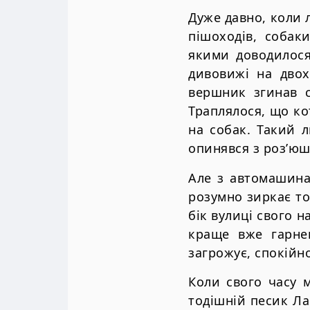
Дуже давно, коли 
пішоходів, собак
якими доводилося
дивовижі на двох
вершник згинав с
Траплялося, що ко
на собак. Такий 
опинявся з роз’юш
Але з автомашина
розумно зиркає то
бік вулиці свого 
краще вже гарне
загрожує, спокійн
Коли свого часу 
тодішній песик Ла