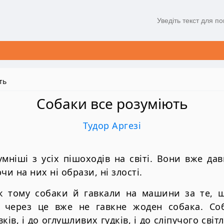
ть
Собаки все розуміють
Тудор Аргезі
мніші з усіх пішоходів на світі. Вони вже да
и на них ні образи, ні злості.
к тому собаки й гавкали на машини за те, 
р через це вже не гавкне жоден собака. Со
вків, і до оглушливих гудків, і до сліпучого світ