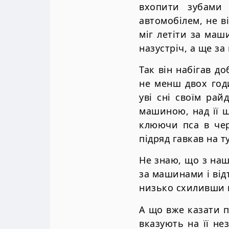
вхопити зубами 
автомобілем, не в
міг летіти за маш
назустріч, а ще за
Так він набігав до
не менш двох год
уві сні своїм рай
машиною, над її ш
клюючи пса в чер
підряд гавкав на ту
Не знаю, що з наш
за машинами і від
низько схиливши п
А що вже казати п
вказують на її не