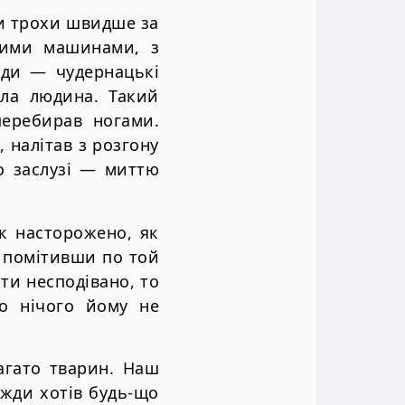
ки трохи швидше за
иними машинами, з
еди — чудернацькі
іла людина. Такий
перебирав ногами.
 налітав з розгону
о заслузі — миттю
к насторожено, як
, помітивши по той
ти несподівано, то
о нічого йому не
агато тварин. Наш
вжди хотів будь-що