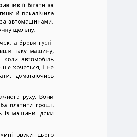
ривчив її бігати за
тицю й покалічила
и за автомашинами,
учну щелепу.
ок, а брови густі-
ивши таку машину,
а, коли автомобіль
ьше хочеться, і не
кати, домагаючись
личного руху. Вони
еба платити гроші.
ь із машини, доки
умні звуки цього