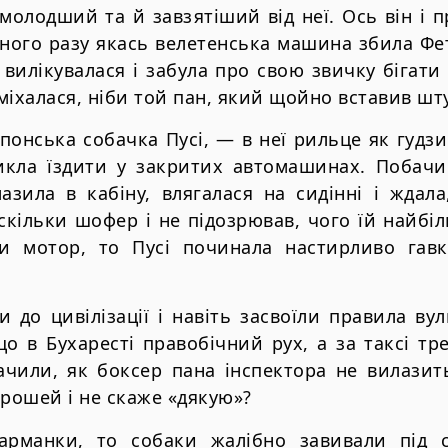
 молодший та й завзятіший від неї. Ось він і п
ного разу якась велетенська машина збила Фе
м вилікувалася і забула про свою звичку бігат
міхалася, ніби той пан, який щойно вставив шт
понська собачка Пусі, — в неї рильце як гудзич
викла їздити у закритих автомашинах. Побач
азила в кабіну, влягалася на сидінні і ждал
скільки шофер і не підозрював, чого їй найбіл
и мотор, то Пусі починала настирливо гав
 до цивілізації і навіть засвоїли правила ву
о в Бухаресті правобічний рух, а за таксі тр
бачили, як боксер пана інспектора не вилазит
грошей і не скаже «дякую»?
рманки, то собаки жалібно завивали під с