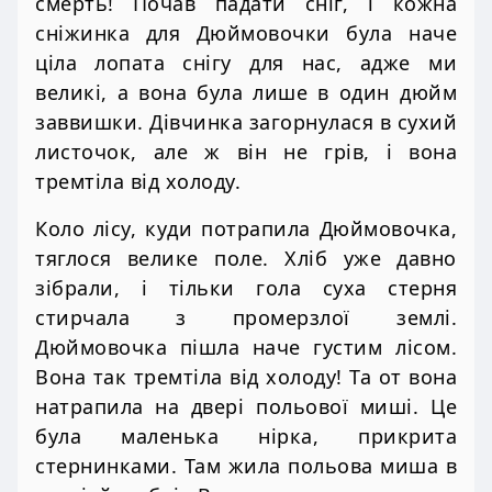
смерть! Почав падати сніг, і кожна
сніжинка для Дюймовочки була наче
ціла лопата снігу для нас, адже ми
великі, а вона була лише в один дюйм
заввишки. Дівчинка загорнулася в сухий
листочок, але ж він не грів, і вона
тремтіла від холоду.
Коло лісу, куди потрапила Дюймовочка,
тяглося велике поле. Хліб уже давно
зібрали, і тільки гола суха стерня
стирчала з промерзлої землі.
Дюймовочка пішла наче густим лісом.
Вона так тремтіла від холоду! Та от вона
натрапила на двері польової миші. Це
була маленька нірка, прикрита
стернинками. Там жила польова миша в