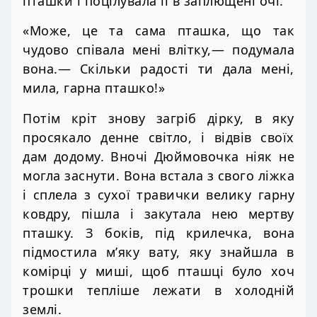
пташки і поцілувала її в заплющені очі.
«Може, це та сама пташка, що так
чудово співала мені влітку,— подумала
вона.— Скільки радості ти дала мені,
мила, гарна пташко!»
Потім кріт знову загріб дірку, в яку
просякало денне світло, і відвів своїх
дам додому. Вночі Дюймовочка ніяк не
могла заснути. Вона встала з свого ліжка
і сплела з сухої травички велику гарну
ковдру, пішла і закутала нею мертву
пташку. З боків, під крилечка, вона
підмостила м’яку вату, яку знайшла в
комірці у миші, щоб пташці було хоч
трошки тепліше лежати в холодній
землі.