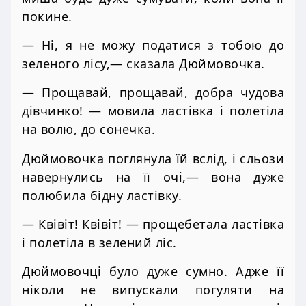
покине.
— Ні, я не можу податися з тобою до
зеленого лісу,— сказала Дюймовочка.
— Прощавай, прощавай, добра чудова
дівчинко! — мовила ластівка і полетіла
на волю, до сонечка.
Дюймовочка поглянула їй вслід, і сльози
навернулись на її очі,— вона дуже
полюбила бідну ластівку.
— Квівіт! Квівіт! — прощебетала ластівка
і полетіла в зелений ліс.
Дюймовочці було дуже сумно. Адже її
ніколи не випускали погуляти на