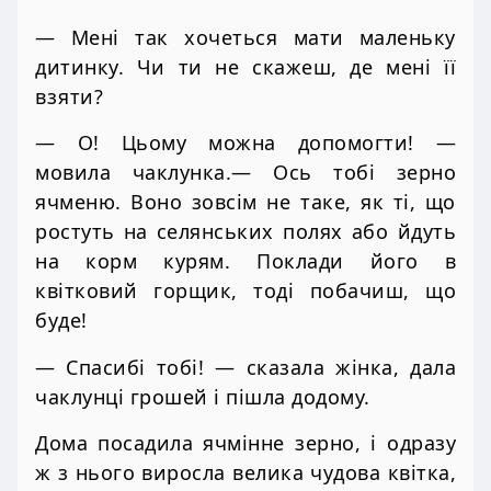
— Мені так хочеться мати маленьку
дитинку. Чи ти не скажеш, де мені її
взяти?
— О! Цьому можна допомогти! —
мовила чаклунка.— Ось тобі зерно
ячменю. Воно зовсім не таке, як ті, що
ростуть на селянських полях або йдуть
на корм курям. Поклади його в
квітковий горщик, тоді побачиш, що
буде!
— Спасибі тобі! — сказала жінка, дала
чаклунці грошей і пішла додому.
Дома посадила ячмінне зерно, і одразу
ж з нього виросла велика чудова квітка,