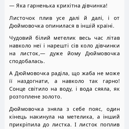
— Яка гарненька крихітна дівчинка!
Листочок плив усе далі й далі, і от
Дюймовочка опинилася в іншій країні.
Чудовий білий метелик весь час літав
навколо неї і нарешті сів коло дівчинки
на листок,— дуже йому Дюймовочка
сподобалась.
А Дюймовочка раділа, що жаба не може
її наздогнати, а навколо так гарно!
Сонце світило на воду, і вода сяяла, як
розтоплене золото.
Дюймовочка зняла з себе пояс, один
кінець накинула на метелика, а інший
прикріпила до листка. І листок поплив