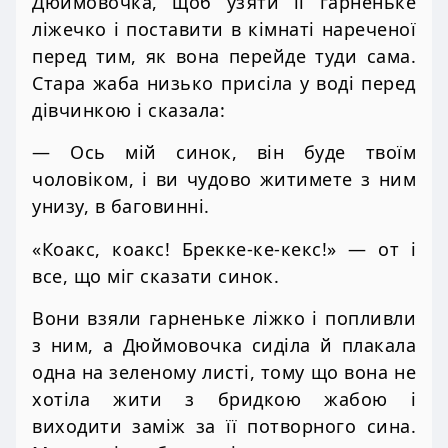
Дюймовочка, щоб узяти її гарненьке
ліжечко і поставити в кімнаті нареченої
перед тим, як вона перейде туди сама.
Стара жаба низько присіла у воді перед
дівчинкою і сказала:
— Ось мій синок, він буде твоїм
чоловіком, і ви чудово житимете з ним
унизу, в баговинні.
«Коакс, коакс! Брекке-ке-кекс!» — от і
все, що міг сказати синок.
Вони взяли гарненьке ліжко і попливли
з ним, а Дюймовочка сиділа й плакала
одна на зеленому листі, тому що вона не
хотіла жити з бридкою жабою і
виходити заміж за її потворного сина.