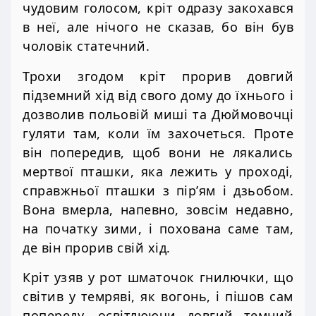
чудовим голосом, кріт одразу закохався
в неї, але нічого не сказав, бо він був
чоловік статечний.
Трохи згодом кріт прорив довгий
підземний хід від свого дому до їхнього і
дозволив польовій миші та Дюймовочці
гуляти там, коли їм захочеться. Проте
він попередив, щоб вони не лякались
мертвої пташки, яка лежить у проході,
справжньої пташки з пір’ям і дзьобом.
Вона вмерла, напевно, зовсім недавно,
на початку зими, і похована саме там,
де він прорив свій хід.
Кріт узяв у рот шматочок гнилючки, що
світив у темряві, як вогонь, і пішов сам
попереду, освітлюючи довгий темний