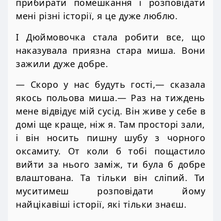
прибирати помешкання і розповідати
мені різні історії, я це дуже люблю.
І Дюймовочка стала робити все, що
наказувала приязна стара миша. Вони
зажили дуже добре.
— Скоро у нас будуть гості,— сказала
якось польова миша.— Раз на тиждень
мене відвідує мій сусід. Він живе у себе в
домі ще краще, ніж я. Там просторі зали,
і він носить пишну шубу з чорного
оксамиту. От коли б тобі пощастило
вийти за нього заміж, ти була б добре
влаштована. Та тільки він сліпий. Ти
муситимеш розповідати йому
найцікавіші історії, які тільки знаєш.