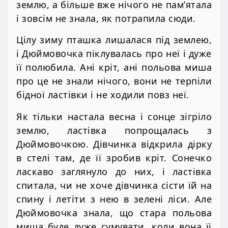
землю, а більше вже нічого не пам’ятала
і зовсім не знала, як потрапила сюди.
Цілу зиму пташка лишалася під землею,
і Дюймовочка піклувалась про неї і дуже
її полюбила. Ані кріт, ані польова миша
про це не знали нічого, вони не терпіли
бідної ластівки і не ходили повз неї.
Як тільки настала весна і сонце зігріло
землю, ластівка попрощалась з
Дюймовочкою. Дівчинка відкрила дірку
в стелі там, де її зробив кріт. Сонечко
ласкаво заглянуло до них, і ластівка
спитала, чи не хоче дівчинка сісти їй на
спину і летіти з нею в зелені ліси. Але
Дюймовочка знала, що стара польова
миша буде дуже сумувати, коли вона її