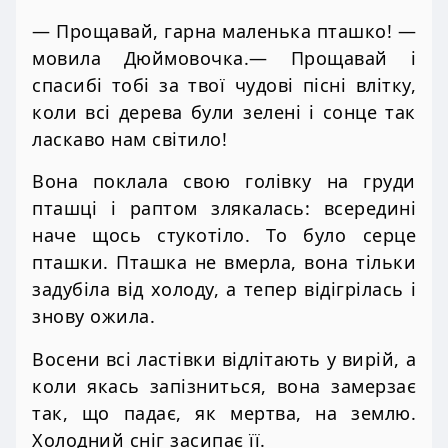
— Прощавай, гарна маленька пташко! —
мовила Дюймовочка.— Прощавай і
спасибі тобі за твої чудові пісні влітку,
коли всі дерева були зелені і сонце так
ласкаво нам світило!
Вона поклала свою голівку на груди
пташці і раптом злякалась: всередині
наче щось стукотіло. То було серце
пташки. Пташка не вмерла, вона тільки
задубіла від холоду, а тепер відігрілась і
знову ожила.
Восени всі ластівки відлітають у вирій, а
коли якась запізниться, вона замерзає
так, що падає, як мертва, на землю.
Холодний сніг засипає її.