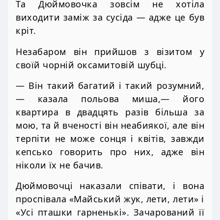
Та Дюймовочка зовсім не хотіла
виходити заміж за сусіда — адже це був
кріт.
Незабаром він прийшов з візитом у
своїй чорній оксамитовій шубці.
— Він такий багатий і такий розумний,
— казала польова миша,— його
квартира в двадцять разів більша за
мою, та й вченості він неабиякої, але він
терпіти не може сонця і квітів, завжди
кепсько говорить про них, адже він
ніколи їх не бачив.
Дюймовочці наказали співати, і вона
проспівала «Майський жук, лети, лети» і
«Усі пташки гарненькі». Зачарований її