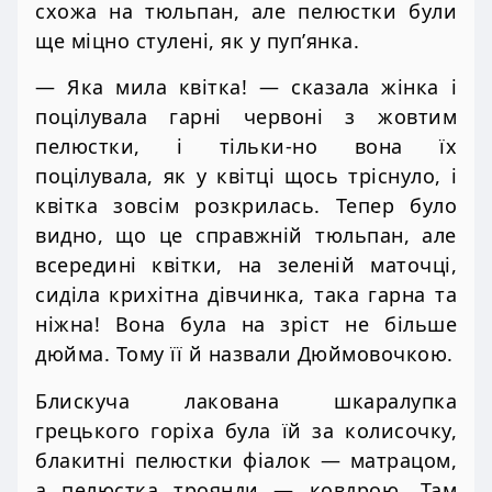
схожа на тюльпан, але пелюстки були
ще міцно стулені, як у пуп’янка.
— Яка мила квітка! — сказала жінка і
поцілувала гарні червоні з жовтим
пелюстки, і тільки-но вона їх
поцілувала, як у квітці щось тріснуло, і
квітка зовсім розкрилась. Тепер було
видно, що це справжній тюльпан, але
всередині квітки, на зеленій маточці,
сиділа крихітна дівчинка, така гарна та
ніжна! Вона була на зріст не більше
дюйма. Тому її й назвали Дюймовочкою.
Блискуча лакована шкаралупка
грецького горіха була їй за колисочку,
блакитні пелюстки фіалок — матрацом,
а пелюстка троянди — ковдрою. Там