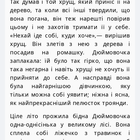
Так думав і той хрущ, який приніс її на
дерево, та коли всі інші твердили, що
вона погана, він теж нарешті повірив
цьому і не захотів тримати її у себе.
«Нехай іде собі, куди хоче»,— вирішив
хрущ. Він злетів з нею з дерева і
посадив на ромашку. Дюймовочка
заплакала: їй було так гірко, що вона
така негарна і навіть хрущі не хочуть її
прийняти до себе. А насправді вона
була найгарнішою дівчинкою, яку
тільки можна собі уявити; ніжна і ясна,
як найпрекрасніший пелюсток троянди.
Ціле літо прожила бідна Дюймовочка
одна-однісінька у великому лісі. Вона
сплела собі ліжечко з травинок і