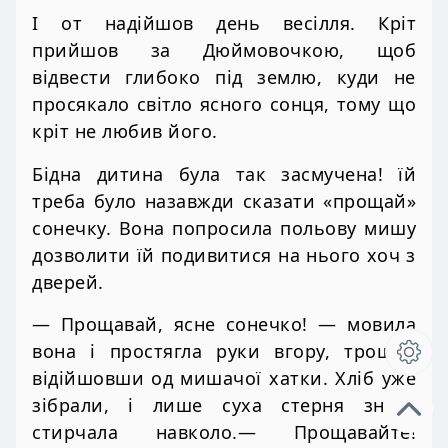
І от надійшов день весілля. Кріт
прийшов за Дюймовочкою, щоб
відвести глибоко під землю, куди не
просякало світло ясного сонця, тому що
кріт не любив його.
Бідна дитина була так засмучена! їй
треба було назавжди сказати «прощай»
сонечку. Вона попросила польову мишу
дозволити їй подивитися на нього хоч з
дверей.
— Прощавай, ясне сонечко! — мовила
вона і простягла руки вгору, трошки
відійшовши од мишачої хатки. Хліб уже
зібрали, і лише суха стерня знову
стирчала навколо.— Прощавайте!