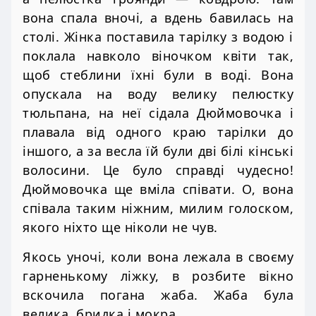
вона спала вночі, а вдень бавилась на
столі. Жінка поставила тарілку з водою і
поклала навколо віночком квіти так,
щоб стеблини їхні були в воді. Вона
опускала на воду велику пелюстку
тюльпана, на неї сідала Дюймовочка і
плавала від одного краю тарілки до
іншого, а за весла їй були дві білі кінські
волосини. Це було справді чудесно!
Дюймовочка ще вміла співати. О, вона
співала таким ніжним, милим голоском,
якого ніхто ще ніколи не чув.
Якось уночі, коли вона лежала в своєму
гарненькому ліжку, в розбите вікно
вскочила погана жаба. Жаба була
велика, бридка і мокра.