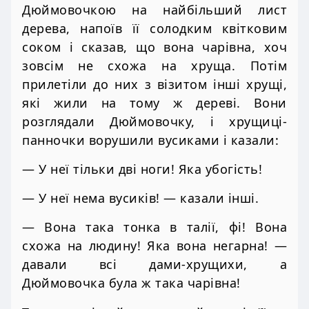
Дюймовочкою на найбільший лист
дерева, напоїв її солодким квітковим
соком і сказав, що вона чарівна, хоч
зовсім не схожа на хруща. Потім
прилетіли до них з візитом інші хрущі,
які жили на тому ж дереві. Вони
розглядали Дюймовочку, і хрущиці-
панночки ворушили вусиками і казали:
— У неї тільки дві ноги! Яка убогість!
— У неї нема вусиків! — казали інші.
— Вона така тонка в талії, фі! Вона
схожа на людину! Яка вона негарна! —
давали всі дами-хрущихи, а
Дюймовочка була ж така чарівна!