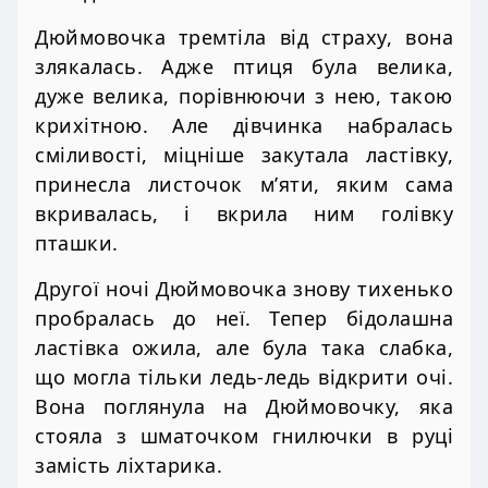
Дюймовочка тремтіла від страху, вона
злякалась. Адже птиця була велика,
дуже велика, порівнюючи з нею, такою
крихітною. Але дівчинка набралась
сміливості, міцніше закутала ластівку,
принесла листочок м’яти, яким сама
вкривалась, і вкрила ним голівку
пташки.
Другої ночі Дюймовочка знову тихенько
пробралась до неї. Тепер бідолашна
ластівка ожила, але була така слабка,
що могла тільки ледь-ледь відкрити очі.
Вона поглянула на Дюймовочку, яка
стояла з шматочком гнилючки в руці
замість ліхтарика.