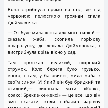
Вона стрибнула прямо на стіл, де під
червоною пелюсткою троянди спала
Дюймовочка.
— От буде мила жінка для мого синка! —
сказала жаба, схопила горіхову
шкаралупку, де лежала Дюймовочка, і
вистрибнула крізь вікно у сад.
Там протікав великий, широкий
струмок. Коло берега було грузько,
вогко, і там, у баговинні, жила жаба з
своїм сином. У! Який він був бридкий та
огидний,— викапана мати. «Коакс,
коакс! Брекке-ке-кекс!» — це все, що він
зміг сказати, коли побачив чарівну
маленьку дівчинку в горіховій