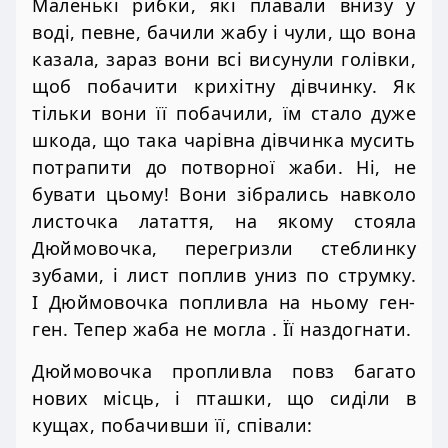
Маленькі рибки, які плавали внизу у
воді, певне, бачили жабу і чули, що вона
казала, зараз вони всі висунули голівки,
щоб побачити крихітну дівчинку. Як
тільки вони її побачили, їм стало дуже
шкода, що така чарівна дівчинка мусить
потрапити до потворної жаби. Ні, не
бувати цьому! Вони зібрались навколо
листочка латаття, на якому стояла
Дюймовочка, перегризли стеблинку
зубами, і лист поплив униз по струмку.
І Дюймовочка попливла на ньому ген-
ген. Тепер жаба не могла . Її наздогнати.
Дюймовочка пропливла повз багато
нових місць, і пташки, що сиділи в
кущах, побачивши її, співали: