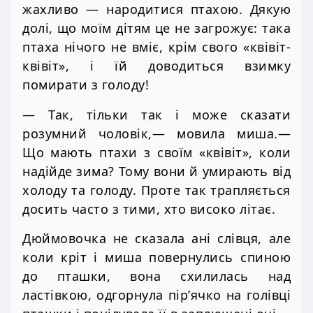
жахливо — народитися птахою. Дякую
долі, що моїм дітям це не загрожує: така
птаха нічого не вміє, крім свого «квівіт-
квівіт», і їй доводиться взимку
помирати з голоду!
— Так, тільки так і може сказати
розумний чоловік,— мовила миша.—
Що мають птахи з своїм «квівіт», коли
надійде зима? Тому вони й умирають від
холоду та голоду. Проте так трапляється
досить часто з тими, хто високо літає.
Дюймовочка не сказала ані слівця, але
коли кріт і миша повернулись спиною
до пташки, вона схилилась над
ластівкою, одгорнула пір’ячко на голівці