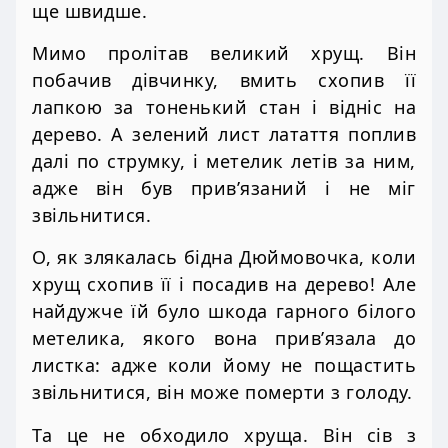
ще швидше.
Мимо пролітав великий хрущ. Він
побачив дівчинку, вмить схопив її
лапкою за тоненький стан і відніс на
дерево. А зелений лист латаття поплив
далі по струмку, і метелик летів за ним,
адже він був прив’язаний і не міг
звільнитися.
О, як злякалась бідна Дюймовочка, коли
хрущ схопив її і посадив на дерево! Але
найдужче їй було шкода гарного білого
метелика, якого вона прив’язала до
листка: адже коли йому не пощастить
звільнитися, він може померти з голоду.
Та це не обходило хруща. Він сів з