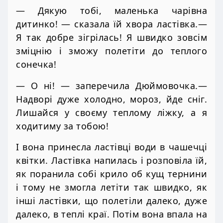
— Дякую тобі, маленька чарівна
дитинко! — сказала їй хвора ластівка.—
Я так добре зігрілась! Я швидко зовсім
зміцнію і зможу полетіти до теплого
сонечка!
— О ні! — заперечила Дюймовочка.—
Надворі дуже холодно, мороз, йде сніг.
Лишайся у своєму теплому ліжку, а я
ходитиму за тобою!
І вона принесла ластівці води в чашечці
квітки. Ластівка напилась і розповіла їй,
як поранила собі крило об кущ тернини
і тому не змогла летіти так швидко, як
інші ластівки, що полетіли далеко, дуже
далеко, в теплі краї. Потім вона впала на