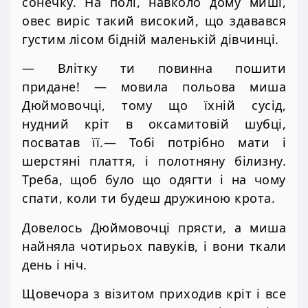
сонечку. На полі, навколо дому миші,
овес виріс такий високий, що здавався
густим лісом бідній маленькій дівчинці.
— Влітку ти повинна пошити
придане! — мовила польова миша
Дюймовочці, тому що їхній сусід,
нудний кріт в оксамитовій шубці,
посватав її.— Тобі потрібно мати і
шерстяні плаття, і полотняну білизну.
Треба, щоб було що одягти і на чому
спати, коли ти будеш дружиною крота.
Довелось Дюймовочці прясти, а миша
найняла чотирьох павуків, і вони ткали
день і ніч.
Щовечора з візитом приходив кріт і все