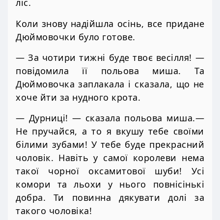
ліс.
Коли знову надійшла осінь, все придане
Дюймовочки було готове.
— За чотири тижні буде твоє весілля! —
повідомила її польова миша. Та
Дюймовочка заплакала і сказала, що не
хоче йти за нудного крота.
— Дурниці! — сказала польова миша.—
Не пручайся, а то я вкушу тебе своїми
білими зубами! У тебе буде прекрасний
чоловік. Навіть у самої королеви нема
такої чорної оксамитової шуби! Усі
комори та льохи у нього повнісінькі
добра. Ти повинна дякувати долі за
такого чоловіка!