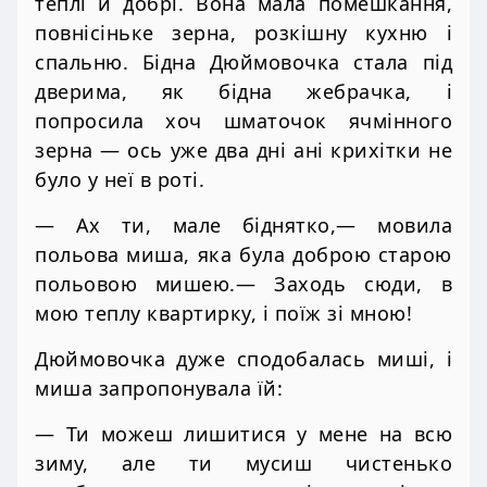
теплі й добрі. Вона мала помешкання,
повнісіньке зерна, розкішну кухню і
спальню. Бідна Дюймовочка стала під
дверима, як бідна жебрачка, і
попросила хоч шматочок ячмінного
зерна — ось уже два дні ані крихітки не
було у неї в роті.
— Ах ти, мале біднятко,— мовила
польова миша, яка була доброю старою
польовою мишею.— Заходь сюди, в
мою теплу квартирку, і поїж зі мною!
Дюймовочка дуже сподобалась миші, і
миша запропонувала їй:
— Ти можеш лишитися у мене на всю
зиму, але ти мусиш чистенько