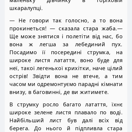
шкаралупці.
— Не говори так голосно, а то вона
прокинеться! — сказала стара жаба.—
Ще може знятися і полетіти від нас, бо
вона ж легша за лебединий пух.
Посадимо її посередині струмка, на
широке листя латаття, воно буде для
неї, такої легенької крихітки, наче цілий
острів! Звідти вона не втече, а тим
часом ми одремонтуємо парадні кімнати
внизу, в баговинні, де ви житимете.
В струмку росло багато латаття, їхнє
широке зелене листя плавало по воді.
Найбільший лист був далі всіх від
берега. До нього й підпливла стара