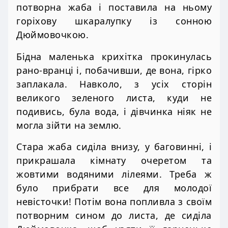
потворна жаба і поставила на ньому
горіхову шкаралупку із сонною
Дюймовочкою.
Бідна маленька крихітка прокинулась
рано-вранці і, побачивши, де вона, гірко
заплакала. Навколо, з усіх сторін
великого зеленого листа, куди не
подивись, була вода, і дівчинка ніяк не
могла зійти на землю.
Стара жаба сиділа внизу, у баговинні, і
прикрашала кімнату очеретом та
жовтими водяними лілеями. Треба ж
було прибрати все для молодої
невісточки! Потім вона попливла з своїм
потворним сином до листа, де сиділа