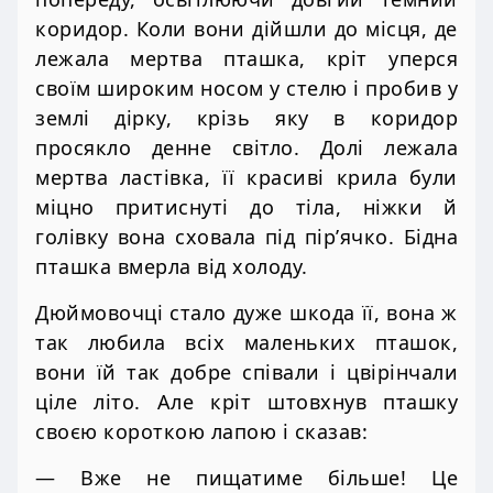
коридор. Коли вони дійшли до місця, де
лежала мертва пташка, кріт уперся
своїм широким носом у стелю і пробив у
землі дірку, крізь яку в коридор
просякло денне світло. Долі лежала
мертва ластівка, її красиві крила були
міцно притиснуті до тіла, ніжки й
голівку вона сховала під пір’ячко. Бідна
пташка вмерла від холоду.
Дюймовочці стало дуже шкода її, вона ж
так любила всіх маленьких пташок,
вони їй так добре співали і цвірінчали
ціле літо. Але кріт штовхнув пташку
своєю короткою лапою і сказав:
— Вже не пищатиме більше! Це