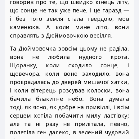
говорив про те, що швидко кінець літу,
що сонце не так уже пече, і це гаразд —
і без того земля стала твердою, мов
каменюка. А коли мине літо, вони
справлять з Дюймовочкою весілля.
Та Дюймовочка зовсім цьому не раділа,
вона не любила нудного крота.
Щоранку, коли сходило сонце, і
щовечора, коли воно заходило, вона
прокрадалась до дверей мишачої хатки,
і коли вітерець розсував колоски, вона
бачила блакитне небо. Вона думала
тоді, як ясно, як добре на привіллі, і всім
серцем хотіла побачити милу ластівку;
але та ні разу не прилітала, певно,
полетіла ген далеко, в зелений чудовий