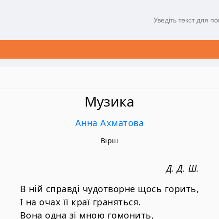
Музика
Анна Ахматова
Вірш
Д. Д. Ш.
В ній справді чудотворне щось горить,
І на очах її краї граняться.
Вона одна зі мною гомонить,