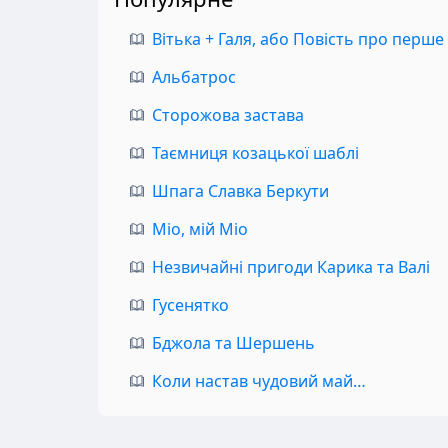
Вітька + Галя, або Повість про перше
Альбатрос
Сторожова застава
Таємниця козацької шаблі
Шпага Славка Беркути
Міо, мій Міо
Незвичайні пригоди Карика та Валі
Гусенятко
Бджола та Шершень
Коли настав чудовий май…