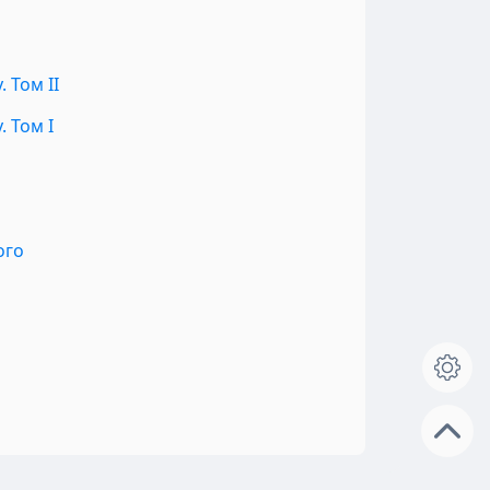
 Том II
 Том I
ого