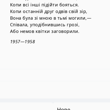
Копи всі інші підійти бояться.
Копи останній друг одвів свій зір,
Вона була зі мною в тьмі могили,—
Співала, уподібнившись грозі,
Або немов квітки заговорили.
1957—1958
Нове