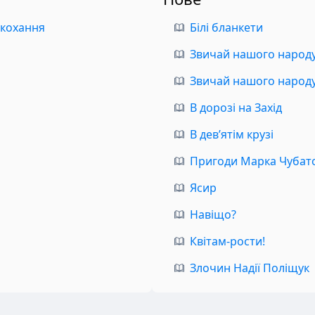
 кохання
Білі бланкети
Звичай нашого народу.
Звичай нашого народу.
В дорозі на Захід
В дев’ятім крузі
Пригоди Марка Чубат
Ясир
Навіщо?
Квітам-рости!
Злочин Надії Поліщук