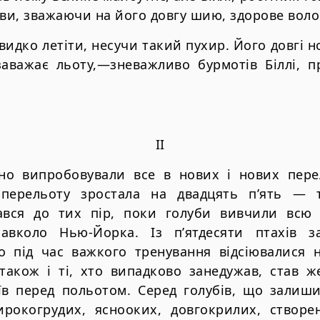
іви, зважаючи на його довгу шию, здорове воло
идко летіти, несучи такий пухир. Його довгі н
заважає льоту,—зневажливо бурмотів Біллі, 
II
нно випробовували все в нових і нових пер
 перельоту зростала на двадцять п’ять — 
вся до тих пір, поки голуби вивчили всю 
навколо Нью-Йорка. Із п’ятдесяти птахів з
о під час важкого тренування відсіювалися н
 також і ті, хто випадково занедужав, став 
їв перед польотом. Серед голубів, що залиши
ирокогрудих, яснооких, довгокрилих, створ