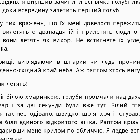
відків, я вирішив зачинити всі вічка голубник
ж доки всередину залетить перший голуб.
ду тих вражень, що їх мені довелося пережит
 вилетять о дванадцятій і прилетять сюди о 
, вони летять як вихор. Не встигнете їх угле
ка.
рищі, виглядаючи в шпарки чи ледь прочине
денно-східний край неба. Аж раптом хтось вигу
ни летять!
ії білою хмаринкою, голуби промчали над дах
ар і за дві секунди були вже тут. Білий спа
я так несподівано, швидко, що я, хоч і готував
в біля єдиного відкритого вічка. Раптом кріз
вдаривши мене крилом по обличчю. Я ледве вст
загукав: