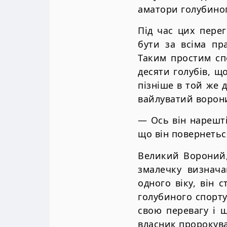
аматори голубиног
Під час цих перег
бути за всіма пр
Таким простим сп
десяти голубів, щ
пізніше в той же 
вайлуватий ворони
— Ось він нарешті
що він повернетьс
Великий Вороний,
змалечку визнача
одного віку, він 
голубиного спорту
свою перевагу і 
власник пророкува