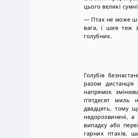
цього великі сумн
— Птах не може шв
вага, і шия теж 
голубник.
Голубів безнаста
разом дистанція
напрямок змінюва
п’ятдесят миль 
двадцять, тому щ
недорозвинені, а
випадку або пере
гарних птахів, ш