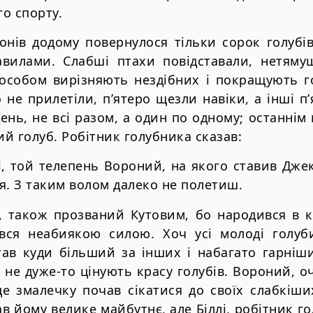
о спорту.
онів додому повернулося тільки сорок голубі
авилами. Слабші птахи повідставали, нетяму
особом вирізняють нездібних і покращують го
о не прилетіли, п’ятеро щезли навіки, а інші п
день, не всі разом, а один по одному; останнім
й голуб. Робітник голубника сказав:
, той телепень Вороний, на якого ставив Джекі
я. З таким волом далеко не полетиш.
 також прозваний Кутовим, бо народився в ку
вся неабиякою силою. Хоч усі молоді голу
став куди більший за інших і набагато гарні
 не дуже-то цінують красу голубів. Вороний, о
ще змалечку почав сікатися до своїх слабкіши
в йому велике майбутнє, але Біллі, робітник г