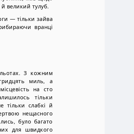
 й великий тулуб.
оги — тільки зайва
прибираючи вранці
ельотах. З кожним
тридцять миль, а
місцевість на сто
алишилось тільки
е тільки слабкі й
жертвою нещасного
лись, було багато
ених для швидкого