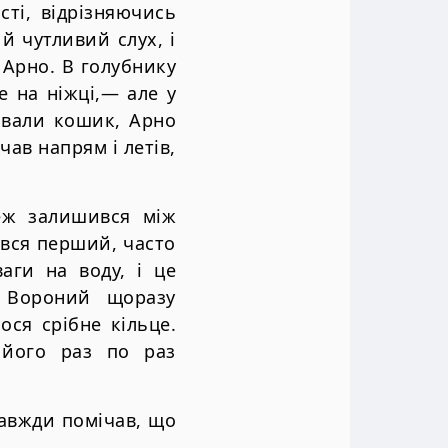
сті, відрізняючись
й чутливий слух, і
Арно. В голубнику
е на ніжці,— але у
ривали кошик, Арно
чав напрям і летів,
еж залишився між
увся перший, часто
аги на воду, і це
и Вороний щоразу
лося срібне кільце.
 його раз по раз
завжди помічав, що