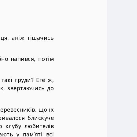
ця, аніж тішачись
бно напився, потім
такі груди? Еге ж,
ик, звертаючись до
еревесників, що їх
ривалося блискуче
о клубу любителів
ають у пам’яті всі