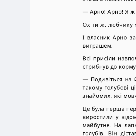
— Арно! Арно! Я ж
Ох ти ж, любчику м
І власник Арно з
виграшем.
Всі присіли навпо
стрибнув до корм
— Подивіться на й
такому голубові ц
знайомих, які мов
Це була перша пер
виростили у відо
майбутнє. На лап
голубів. Він діст