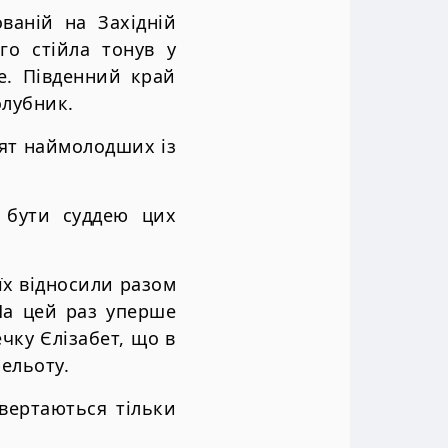
ваній на Західній
го стійла тонув у
е. Південний край
олубник.
есят наймолодших із
 бути суддею цих
 їх відносили разом
 На цей раз уперше
ечку Єлізабет, що в
ельоту.
вертаються тільки