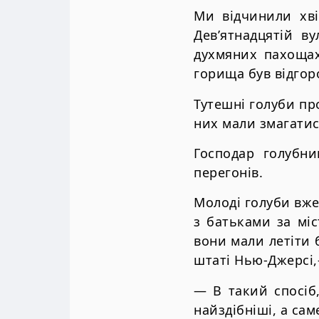
Ми відчинили хві
Дев’ятнадцятій в
духмяних пахощах
горища був відгор
Тутешні голуби про
них мали змагатис
Господар голубн
перегонів.
Молоді голуби вже 
з батьками за міс
вони мали летіти б
штаті Нью-Джерсі,
— В такий спосіб
найздібніші, а сам