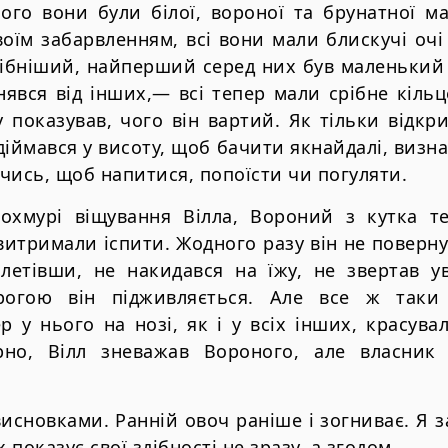
ого вони були білої, вороної та брунатної ма
воїм забарвленням, всі вони мали блискучі очі 
ібніший, найперший серед них був маленький 
знявся від інших,— всі тепер мали срібне кільц
у показував, чого він вартий. Як тільки відк
іймався у висоту, щоб бачити якнайдалі, визна
чись, щоб напитися, попоїсти чи погуляти.
охмурі віщування Вілла, Вороний з кутка т
витримали іспити. Жодного разу він не поверн
илетівши, не накидався на їжу, не звертав ув
рогою він підживляється. Але все ж так
р у нього на нозі, як і у всіх інших, красува
но, Вілл зневажав Вороного, але власник
исновками. Ранній овоч раніше і зогниває. Я 
показує свої здібності не зразу, а згодом.