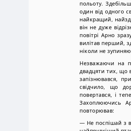
польоту. Здебільш
один від одного с
найкращий, найзд
він не дуже відрі
повітрі Арно зраз
вилітав перший, зд
ніколи не зупиняю
Незважаючи на п
двадцяти тих, що 
запізнювався, пр
свідчило, що до
повертався, і тепе
Захоплюючись Ар
повторював:
— Не поспішай з в
найпрудкіший птах 