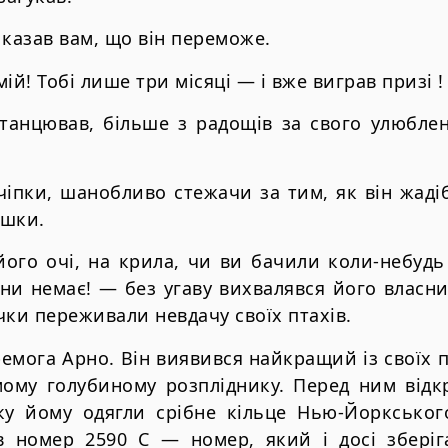
 казав вам, що він переможе.
ій! Тобі лише три місяці — і вже виграв призі !
атанцював, більше з радощів за свого улюблен
чіпки, шанобливо стежачи за тим, як він жаді
ушки.
ого очі, на крила, чи ви бачили коли-небудь 
іни немає! — без угаву вихвалявся його власн
чки переживали невдачу своїх птахів.
емога Арно. Він виявився найкращий із своїх п
мому голубиному розпліднику. Перед ним відк
ку йому одягли срібне кільце Нью-Йоркськог
ав номер 2590 С — номер, який і досі зберіг