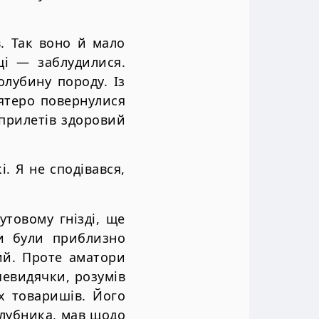
в. Так воно й мало
щі — заблудилися.
лубину породу. Із
’ятеро повернулися
 прилетів здоровий
. Я не сподівався,
товому гнізді, ще
би були приблизно
ший. Проте аматори
чевидячки, розумів
х товаришів. Його
олубника, мав щодо