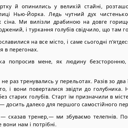
ртку й опинились у великій стайні, розташо
улиці Нью-Йорка. Ледь чутний дух чистенько
 сіна. Ми вилізли драбиною на довге горищ
оджений, і туркання голубів свідчило, що там г
славилися на все місто, і саме сьогодні п’ятд
я в перегонах.
ика попросив мене, як людину безсторонню,
не раз тренувались у перельотах. Разів зо два
то, і вони поверталися звідти до голубника.
ез старих голубів. Старт їм призначили в міст
— досить далеко для першого самостійного пер
,— сказав тренер,— ми збуваємо телепнів. По
е вони нам і потрібні.