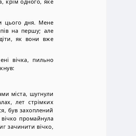
а, крім одного, яке
и цього дня. Мене
пів на першу; але
діти, як вони вже
ні вічка, пильно
кнув:
ами міста, шугнули
лах, лет стрімких
ся, був захоплений
ь вічко промайнула
иг зачинити вічко,