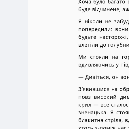
Хоча було багато с
буде відчинене, а
Я ніколи не забу
попередили: вони
будьте насторожі
влетіли до голубни
Ми стояли на го
вдивляючись у пів
— Дивіться, он во
З’явившися на обр
повз високий дим
крил — все сталос
зненацька. Я стоя
блакитна стріла, 
хтось з-поміж нас 