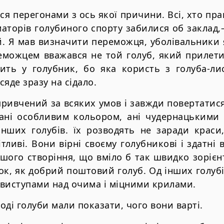
ся перегонами з ось якої причини. Всі, хто пр
аторів голубиного спорту забилися об заклад,
. Я мав визначити переможця, уболівальники 
еможцем вважався не той голуб, який прилети
ть у голубник, бо яка користь з голуба-лис
яде зразу на сідало.
ривчений за всяких умов і завжди повертатися
ані особливим кольором, ані чудернацькими 
 інших голубів. їх розводять не заради крас
тливі. Вони вірні своєму голубникові і здатні 
шого створіння, що вміло б так швидко зорієн
к, як добрий поштовий голуб. Од інших голубів
виступами над очима і міцними крилами.
оді голуби мали показати, чого вони варті.