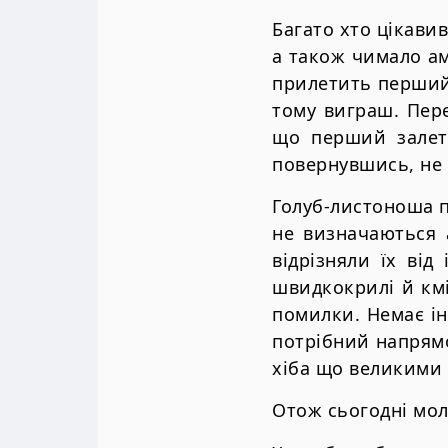
Багато хто цікавив
а також чимало ам
прилетить перший
тому виграш. Пер
що перший залети
повернувшись, не с
Голуб-листоноша п
не визначаються 
відрізняли їх від
швидкокрилі й кмі
помилки. Немає ін
потрібний напрямо
хіба що великими 
Отож сьогодні мол