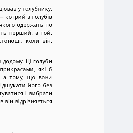
ацював у голубнику,
— котрий з голубів
якого одержать по
ть перший, а той,
тоноші, коли він,
 додому. Ці голуби
прикрасами, які б
и, а тому, що вони
відшукати його без
туватися і вибрати
 він відрізняється