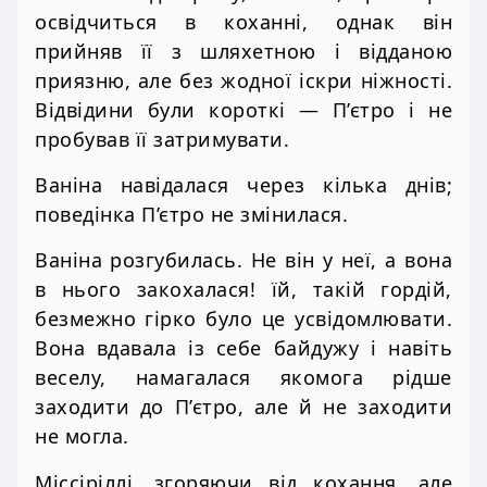
освідчиться в коханні, однак він
прийняв її з шляхетною і відданою
приязню, але без жодної іскри ніжності.
Відвідини були короткі — П’єтро і не
пробував її затримувати.
Ваніна навідалася через кілька днів;
поведінка П’єтро не змінилася.
Ваніна розгубилась. Не він у неї, а вона
в нього закохалася! їй, такій гордій,
безмежно гірко було це усвідомлювати.
Вона вдавала із себе байдужу і навіть
веселу, намагалася якомога рідше
заходити до П’єтро, але й не заходити
не могла.
Міссіріллі, згоряючи від кохання, але