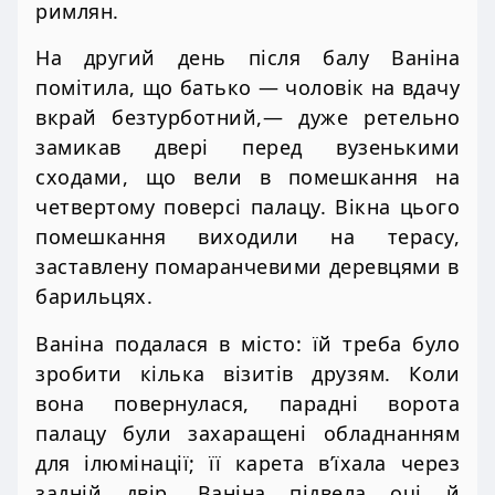
римлян.
На другий день після балу Ваніна
помітила, що батько — чоловік на вдачу
вкрай безтурботний,— дуже ретельно
замикав двері перед вузенькими
сходами, що вели в помешкання на
четвертому поверсі палацу. Вікна цього
помешкання виходили на терасу,
заставлену помаранчевими деревцями в
барильцях.
Ваніна подалася в місто: їй треба було
зробити кілька візитів друзям. Коли
вона повернулася, парадні ворота
палацу були захаращені обладнанням
для ілюмінації; її карета в’їхала через
задній двір. Ваніна підвела очі й