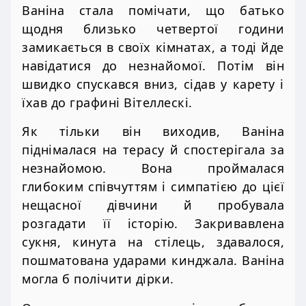
Ваніна стала помічати, що батько
щодня близько четвертої години
замикається в своїх кімнатах, а тоді йде
навідатися до незнайомої. Потім він
швидко спускався вниз, сідав у карету і
їхав до графині Вітеллескі.
Як тільки він виходив, Ваніна
піднімалася на терасу й спостерігала за
незнайомою. Вона проймалася
глибоким співчуттям і симпатією до цієї
нещасної дівчини й пробувала
розгадати її історію. Закривавлена
сукня, кинута на стілець, здавалося,
пошматована ударами кинджала. Ваніна
могла б полічити дірки.