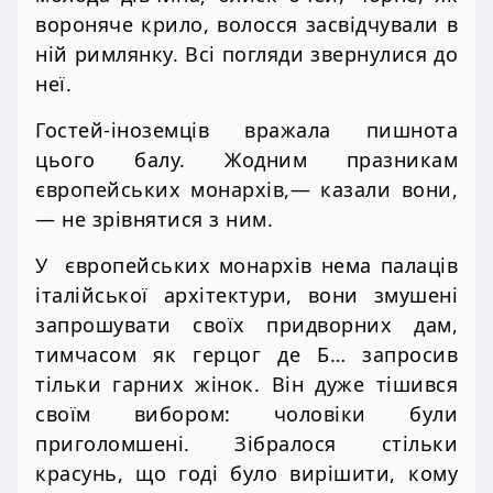
вороняче крило, волосся засвідчували в
ній римлянку. Всі погляди звернулися до
неї.
Гостей-іноземців вражала пишнота
цього балу. Жодним празникам
європейських монархів,— казали вони,
— не зрівнятися з ним.
У європейських монархів нема палаців
італійської архітектури, вони змушені
запрошувати своїх придворних дам,
тимчасом як герцог де Б… запросив
тільки гарних жінок. Він дуже тішився
своїм вибором: чоловіки були
приголомшені. Зібралося стільки
красунь, що годі було вирішити, кому