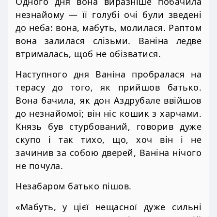
Одного дня вона виразніше побачила
незнайому — її голубі очі були зведені
до неба: вона, мабуть, молилася. Раптом
вона залилася слізьми. Ваніна ледве
втрималась, щоб не обізватися.
Наступного дня Ваніна пробралася на
терасу до того, як прийшов батько.
Вона бачила, як дон Аздрубале ввійшов
до незнайомої; він ніс кошик з харчами.
Князь був стурбований, говорив дуже
скупо і так тихо, що, хоч він і не
зачинив за собою дверей, Ваніна нічого
не почула.
Незабаром батько пішов.
«Мабуть, у цієї нещасної дуже сильні