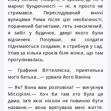
марної бундючності — ні, я просто не
стримався. Переслідуваний вночі
вулицями Рима після цієї необачності,
поранений багнетами, геть знесилений,
я забіг у будинок, двері якого були
відчинені. Почувши, як солдати
піднімаються сходами, я стрибнув у сад.
Упав за кілька кроків біля жінки, що там
прогулювалась.
— Графиня Віттеллеска, приятелька
мого батька…— урвала його Ваніна.
— Як? Вона вам розповіла? — вигукнув
Міссіріллі.— Хоч би там хто була ця
дама, ім’я якої ніколи не повинно бути
назване,— вона врятувала мені життя.