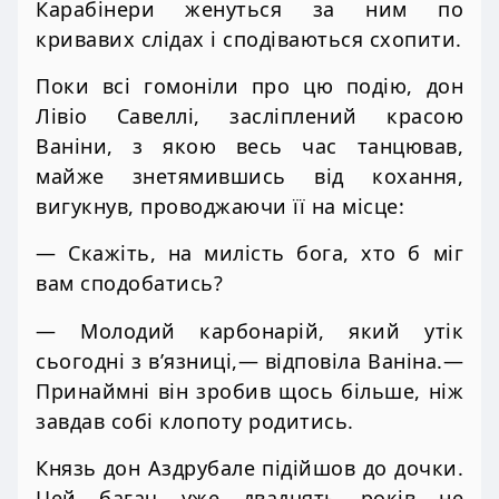
Карабінери женуться за ним по
кривавих слідах і сподіваються схопити.
Поки всі гомоніли про цю подію, дон
Лівіо Савеллі, засліплений красою
Ваніни, з якою весь час танцював,
майже знетямившись від кохання,
вигукнув, проводжаючи її на місце:
— Скажіть, на милість бога, хто б міг
вам сподобатись?
— Молодий карбонарій, який утік
сьогодні з в’язниці,— відповіла Ваніна.—
Принаймні він зробив щось більше, ніж
завдав собі клопоту родитись.
Князь дон Аздрубале підійшов до дочки.
Цей багач уже двадцять років не