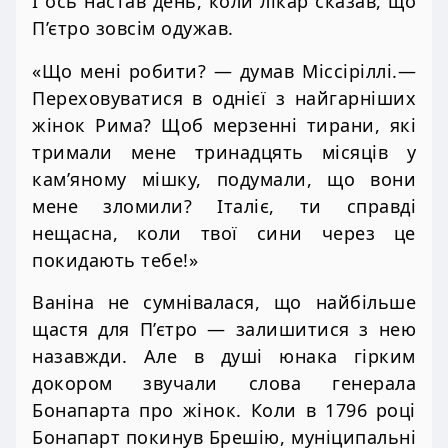
І ось настав день, коли лікар сказав, що
П’єтро зовсім одужав.
«Що мені робити? — думав Міссіріллі.—
Переховуватися в однієї з найгарніших
жінок Рима? Щоб мерзенні тирани, які
тримали мене тринадцять місяців у
кам’яному мішку, подумали, що вони
мене зломили? Італіє, ти справді
нещасна, коли твої сини через це
покидають тебе!»
Ваніна не сумнівалася, що найбільше
щастя для П’єтро — залишитися з нею
назавжди. Але в душі юнака гірким
докором звучали слова генерала
Бонапарта про жінок. Коли в 1796 році
Бонапарт покинув Брешію, муніципальні