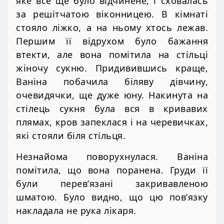
яке все ще було відчинене, і сховалась
за решітчатою віконницею. В кімнаті
стояло ліжко, а на ньому хтось лежав.
Першим її відрухом було бажання
втекти, але вона помітила на стільці
жіночу сукню. Придивившись краще,
Ваніна побачила біляву дівчину,
очевидячки, ще дуже юну. Накинута на
стілець сукня була вся в кривавих
плямах, кров запеклася і на черевичках,
які стояли біля стільця.
Незнайома поворухнулася. Ваніна
помітила, що вона поранена. Груди її
були перев’язані закривавленою
шматою. Було видно, що цю пов’язку
накладала не рука лікаря.