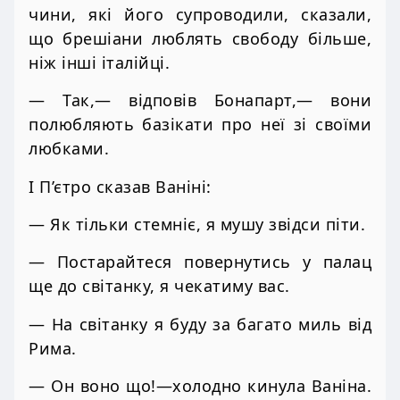
чини, які його супроводили, сказали,
що брешіани люблять свободу більше,
ніж інші італійці.
— Так,— відповів Бонапарт,— вони
полюбляють базікати про неї зі своїми
любками.
І П’єтро сказав Ваніні:
— Як тільки стемніє, я мушу звідси піти.
— Постарайтеся повернутись у палац
ще до світанку, я чекатиму вас.
— На світанку я буду за багато миль від
Рима.
— Он воно що!—холодно кинула Ваніна.