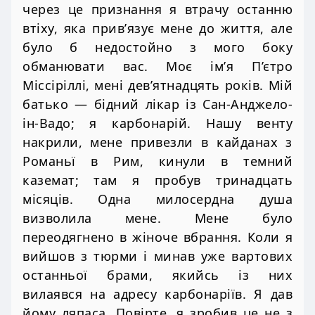
через це признання я втрачу останню
втіху, яка прив’язує мене до життя, але
було б недостойно з мого боку
обманювати вас. Моє ім’я П’єтро
Міссіріллі, мені дев’ятнадцять років. Мій
батько — бідний лікар із Сан-Анджело-
ін-Вадо; я карбонарій. Нашу венту
накрили, мене привезли в кайданах з
Романьї в Рим, кинули в темний
каземат; там я пробув тринадцать
місяців. Одна милосердна душа
визволила мене. Мене було
переодягнено в жіноче вбрання. Коли я
вийшов з тюрми і минав уже вартових
останньої брами, якийсь із них
вилаявся на адресу карбонаріїв. Я дав
йому ляпаса. Повірте, я зробив це не з