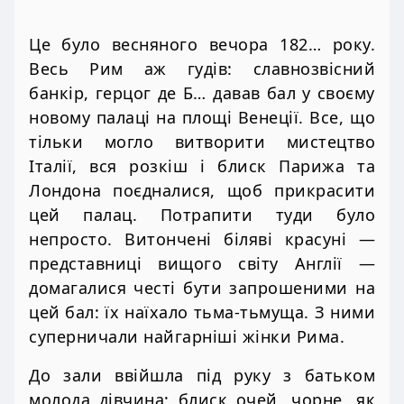
Це було весняного вечора 182… року.
Весь Рим аж гудів: славнозвісний
банкір, герцог де Б… давав бал у своєму
новому палаці на площі Венеції. Все, що
тільки могло витворити мистецтво
Італії, вся розкіш і блиск Парижа та
Лондона поєдналися, щоб прикрасити
цей палац. Потрапити туди було
непросто. Витончені біляві красуні —
представниці вищого світу Англії —
домагалися честі бути запрошеними на
цей бал: їх наїхало тьма-тьмуща. З ними
суперничали найгарніші жінки Рима.
До зали ввійшла під руку з батьком
молода дівчина; блиск очей, чорне, як