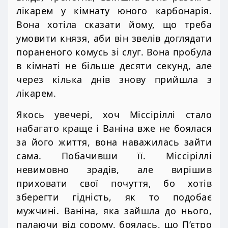
лікарем у кімнату юного карбонарія.
Вона хотіла сказати йому, що треба
умовити князя, аби він звелів доглядати
пораненого комусь зі слуг. Вона пробула
в кімнаті не більше десяти секунд, але
через кілька днів знову прийшла з
лікарем.
Якось увечері, хоч Міссіріллі стало
набагато краще і Ваніна вже не боялася
за його життя, вона наважилась зайти
сама. Побачивши її. Міссіріллі
невимовно зрадів, але вирішив
приховати свої почуття, бо хотів
зберегти гідність, як то подобає
мужчині. Ваніна, яка зайшла до нього,
палаючи від сорому, боялась, що П’єтро