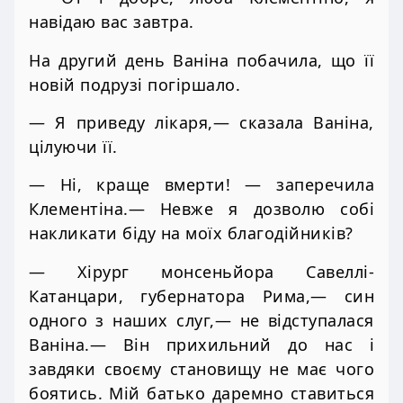
навідаю вас завтра.
На другий день Ваніна побачила, що її
новій подрузі погіршало.
— Я приведу лікаря,— сказала Ваніна,
цілуючи її.
— Ні, краще вмерти! — заперечила
Клементіна.— Невже я дозволю собі
накликати біду на моїх благодійників?
— Хірург монсеньйора Савеллі-
Катанцари, губернатора Рима,— син
одного з наших слуг,— не відступалася
Ваніна.— Він прихильний до нас і
завдяки своєму становищу не має чого
боятись. Мій батько даремно ставиться