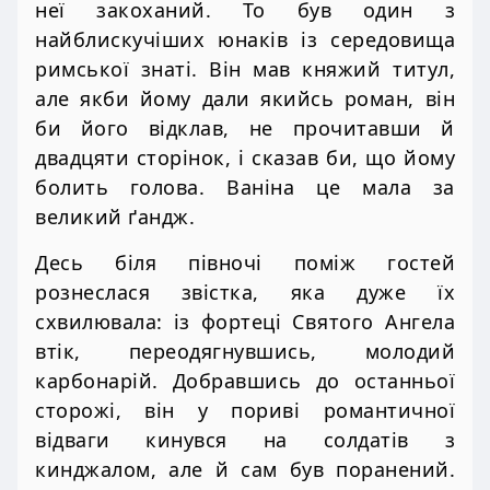
неї закоханий. То був один з
найблискучіших юнаків із середовища
римської знаті. Він мав княжий титул,
але якби йому дали якийсь роман, він
би його відклав, не прочитавши й
двадцяти сторінок, і сказав би, що йому
болить голова. Ваніна це мала за
великий ґандж.
Десь біля півночі поміж гостей
рознеслася звістка, яка дуже їх
схвилювала: із фортеці Святого Ангела
втік, переодягнувшись, молодий
карбонарій. Добравшись до останньої
сторожі, він у пориві романтичної
відваги кинувся на солдатів з
кинджалом, але й сам був поранений.