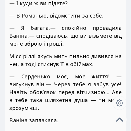
— І куди ж ви підете?
— В Романью, відомстити за себе.
— Я багата,— спокійно провадила
Ваніна,— сподіваюсь, що ви візьмете від
мене зброю і гроші.
Міссіріллі якусь мить пильно дивився на
неї, а тоді стиснув її в обіймах.
— Серденько моє, моє життя! —
вигукнув він.— Через тебе я забув усе!
Навіть обов’язок перед вітчизною… Але
в тебе така шляхетна душа — ти мене
зрозумієш.
Ваніна заплакала.