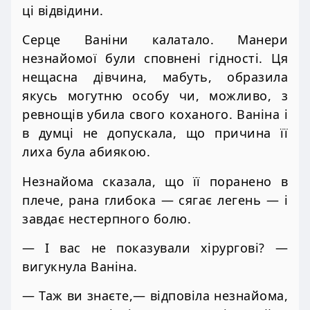
ці відвідини.
Серце Ваніни калатало. Манери
незнайомої були сповнені гідності. Ця
нещасна дівчина, мабуть, образила
якусь могутню особу чи, можливо, з
ревнощів убила свого коханого. Ваніна і
в думці не допускала, що причина її
лиха була абиякою.
Незнайома сказала, що її поранено в
плече, рана глибока — сягає легень — і
завдає нестерпного болю.
— І вас не показували хірургові? —
вигукнула Ваніна.
— Таж ви знаєте,— відповіла незнайома,