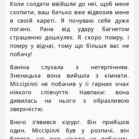
Коли солдати ввійшли до неї, щоб мене
схопити, ваш батько вже відвозив мене
в своїй кареті. Я почуваю себе дуже
погано. Рана від удару багнетом
страшенно дошкуляє. Я скоро помру, і
помру у відчаї, тому що більше вас не
побачу!
Ваніна слухала з нетерпінням.
Зненацька вона вийшла з кімнати.
Міссіріллі не побачив у її гарних очах
ніякого співчуття. Навпаки: вона
дивилась на нього з образливою
зверхністю.
Вночі з’явився хірург. Він прийшов
один. Міссіріллі був у розпачі, він
боявся, що вже ніколи не побачить