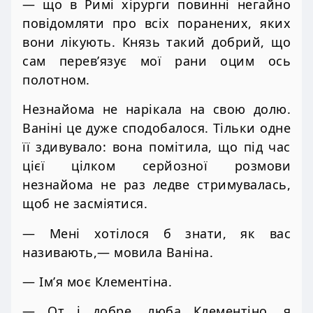
— що в Римі хірурги повинні негайно
повідомляти про всіх поранених, яких
вони лікують. Князь такий добрий, що
сам перев’язує мої рани оцим ось
полотном.
Незнайома не нарікала на свою долю.
Ваніні це дуже сподобалося. Тільки одне
її здивувало: вона помітила, що під час
цієї цілком серйозної розмови
незнайома не раз ледве стримувалась,
щоб не засміятися.
— Мені хотілося б знати, як вас
називають,— мовила Ваніна.
— Ім’я моє Клементіна.
— От і добре, люба Клементіно, я