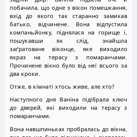
побачила, що одне з вікон помешкання,
вхід до якого так старанно замикав
батько, відчинене. Вона відпустила
компаньйонку, піднялася на горище і,
пошукавши як слід, знайшла
заґратоване віконце, яке виходило
якраз на терасу з помаранчами.
Прочинене вікно було від неї всього за
два кроки.
Отже, в кімнаті хтось живе, але хто?
Наступного дня Ваніна підібрала ключ
до дверей, які виходили на терасу з
помаранчами.
Вона навшпиньках пробралась до вікна,