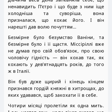
ненавидить П’єтро і що буде з ним іще
холодніша та суворіша, вона
призналася, що кохає його. І він
нарешті дав волю почуттям…
Безмірне було безумство Ваніни, та
безмірне було і її щастя. Міссіріллі вже
не думав про свій обов’язок, про свою
чоловічу гідність — він кохав так, як
кохають у дев’ятнадцять років, до того
ж в Італії.
Він був дуже щирий і кінець кінцем
признався гордій княжні в хитрощах, до
яких удавався, щоб закохати її в себе.
Чотири місяці пролетіли як одна мить.