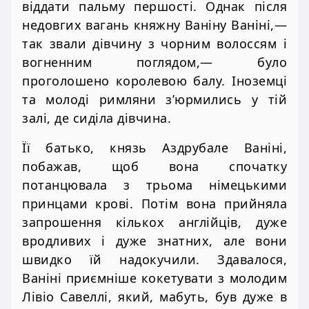
віддати пальму першості. Однак після
недовгих вагань княжну Ваніну Ваніні,—
так звали дівчину з чорним волоссям і
вогненним поглядом,— було
проголошено королевою балу. Іноземці
та молоді римляни з’юрмились у тій
залі, де сиділа дівчина.
Її батько, князь Аздрубале Ваніні,
побажав, щоб вона спочатку
потанцювала з трьома німецькими
принцами крові. Потім вона прийняла
запрошення кількох англійців, дуже
вродливих і дуже знатних, але вони
швидко їй надокучили. Здавалося,
Ваніні приємніше кокетувати з молодим
Лівіо Савеллі, який, мабуть, був дуже в