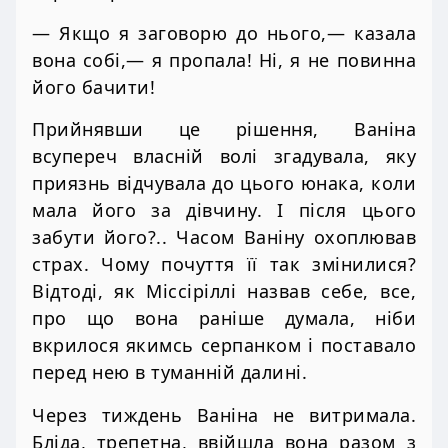
— Якщо я заговорю до нього,— казала
вона собі,— я пропала! Ні, я не повинна
його бачити!
Прийнявши це рішення, Ваніна
всупереч власній волі згадувала, яку
приязнь відчувала до цього юнака, коли
мала його за дівчину. І після цього
забути його?.. Часом Ваніну охоплював
страх. Чому почуття її так змінилися?
Відтоді, як Міссіріллі назвав себе, все,
про що вона раніше думала, ніби
вкрилося якимсь серпанком і поставало
перед нею в туманній далині.
Через тиждень Ваніна не витримала.
Бліда, трепетна, ввійшла вона разом з