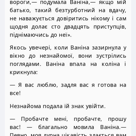
вороги,— подумала Ваніна,— якщо мій
батько, такий безтурботний на вдачу,
не наважується довіритись нікому і сам
щодня долає сто двадцять приступців,
піднімаючись до неї».
Якось увечері, коли Ваніна зазирнула у
вікно до незнайомої, вони зустрілись
поглядами. Ваніна впала на коліна і
крикнула:
— Я вас люблю, задля вас я готова на
все!
Незнайома подала їй знак увійти.
— Пробачте мені, пробачте, прошу
вас! — благально мовила Ваніна.—
Певно, моя дурна цікавість здається вам