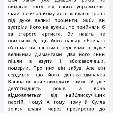
вимагав звіту від свого управителя,
який позичав йому його ж власні гроші
під дуже великі проценти. Якби ви
зустріли його на вулиці, то прийняли б
за старого артиста. Ви навіть не
помітили б, що його пальці обнизані
п’ятьма чи шістьма перснями з дуже
великими діамантами. Два його сини
пішли в єзуїти і, збожеволівши,
померли. Про них він забув. Але він
сердився, що його донька-одиначка
Ваніна не хоче виходити заміж. їй уже
дев’ятнадцять років, а вона
відмовляється від найблискучіших
партій. Чому? А тому, чому й Сулла
зрікся влади: через презирство до