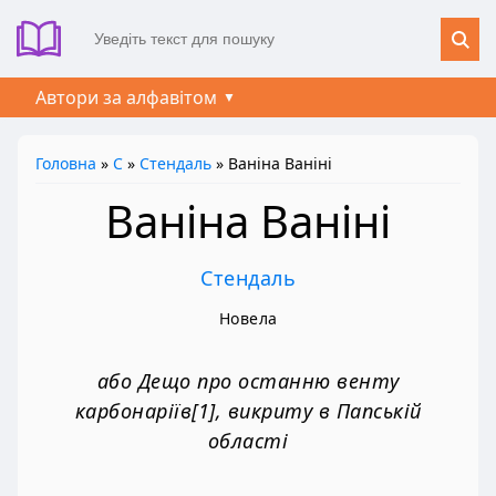
Автори за алфавітом
Головна
»
С
»
Стендаль
» Ваніна Ваніні
Ваніна Ваніні
Стендаль
Новела
або Дещо про останню венту
карбонаріїв[1], викриту в Папській
області