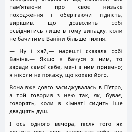
пам’ятаючи про своє низьке
походження і оберігаючи гідність,
вирішив, що дозволить собі
освідчитись лише в тому випадку, коли
не бачитиме Ваніни більше тижня.
— Ну і хай,— нарешті сказала собі
Ваніна.— Якщо я бачуся з ним, то
заради самої себе, мені з ним приємно;
я ніколи не покажу, що кохаю його.
Вона вже довго засиджувалась в П’єтро,
а той говорив з нею так, як, буває,
говорять, коли в кімнаті сидить іще
двадцять душ.
І ось одного вечора, після того як
дівчина весь день запевняла себе, що