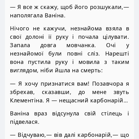
— Я все ж скажу, щоб його розшукали,—
наполягала Ваніна.
Нічого не кажучи, незнайома взяла в
свої долоні її руку і почала цілувати.
Запала довга мовчанка. Очі у
незнайомої були повні сліз. Нарешті
вона пустила руку і мовила з таким
виглядом, ніби йшла на смерть:
— Я хочу признатися вам! Позавчора я
збрехав, сказавши, до мене звуть
Клементіна. Я — нещасний карбонарій…
Ваніна враз відсунула свій стілець і
підвелася.
— Відчуваю,— вів далі карбонарій,— що