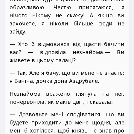
образливою. Честю присягаюся, я
нічого нікому не скажу! А якщо ви
захочете, я ніколи більше сюди не
зайду.
— Хто б відмовився від щастя бачити
вас? — відповіла незнайома.— Ви
живете в цьому палаці?
— Так. Але я бачу, що ви мене не знаєте:
я Ваніна, дочка дона Аздрубале.
Незнайома вражено глянула на неї,
почервоніла, як маків цвіт, і сказала:
— Дозвольте мені сподіватися, що ви
будете приходити до мене щодня, але
мені б хотілося, щоб князь не знав про