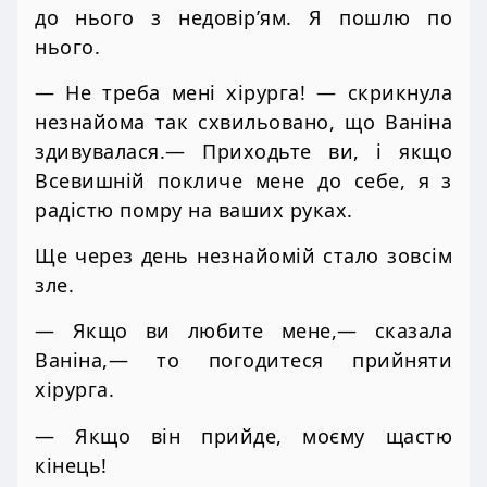
до нього з недовір’ям. Я пошлю по
нього.
— Не треба мені хірурга! — скрикнула
незнайома так схвильовано, що Ваніна
здивувалася.— Приходьте ви, і якщо
Всевишній покличе мене до себе, я з
радістю помру на ваших руках.
Ще через день незнайомій стало зовсім
зле.
— Якщо ви любите мене,— сказала
Ваніна,— то погодитеся прийняти
хірурга.
— Якщо він прийде, моєму щастю
кінець!