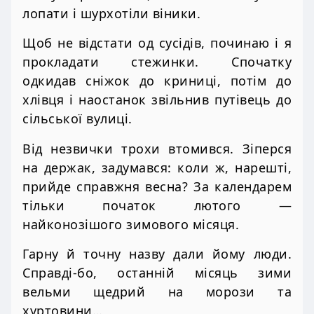
лопати і шурхотіли віники.
Щоб не відстати од сусідів, починаю і я
прокладати стежинки. Спочатку
одкидав сніжок до криниці, потім до
хлівця і наостанок звільнив путівець до
сільської вулиці.
Від незвички трохи втомився. Зіперся
на держак, задумався: коли ж, нарешті,
прийде справжня весна? За календарем
тільки початок лютого —
найконозішого зимового місяця.
Гарну й точну назву дали йому люди.
Справді-бо, останній місяць зими
вельми щедрий на морози та
хуртовини…