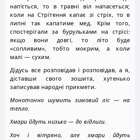
нап’ється, то в травні віл напасеться;
коли на Стрітення капає зі стріх, то в
липні так капатиме мед. Крім того,
спостерігали за бурульками на стрісі:
якщо вони довгі, то літо буде
«сопливим», тобто мокрим, а коли
малі — сухим.
Дідусь все розповідав і розповідав, а я,
діставши свого зошита, хутенько
записував народні прикмети.
Монотонно шумить зимовий ліс — на
тепло.
Хмари йдуть низько — до відлиги.
Хоч і вітряно, але хмари йдуть