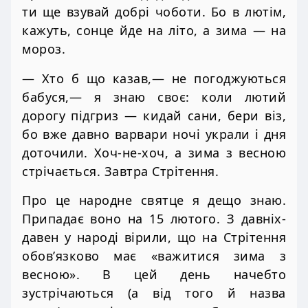
ти ще взувай добрі чоботи. Бо в лютім,
кажуть, сонце йде на літо, а зима — на
мороз.
— Хто б що казав,— не погоджуються
бабуся,— я знаю своє: коли лютий
дорогу підгриз — кидай сани, бери віз,
бо вже давно варвари ночі украли і дня
доточили. Хоч-не-хоч, а зима з весною
стрічається. Завтра Стрітення.
Про це народне святце я дещо знаю.
Припадає воно на 15 лютого. З давніх-
давен у народі вірили, що на Стрітення
обов’язково має «важитися зима з
весною». В цей день начебто
зустрічаються (а від того й назва