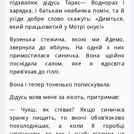
підхвалює дідусь Тарас— Воднораз і
зарядка, і батькам неабияка поміч, та й
усіди добре слово скажуть: «Дивіться,
який працьовитий у Мотрі онук!»
Вузенька стежина, якою ми йдемо,
звернула до яблунь. На одній з них
примостилася синичка. Вона щойно
поснідала салом, яке я вдосвіта
прив’язав до гіллі.
Вона і тепер тоненько попискувала.
Дідусь взяв мене за лікоть, притримав:
— Чуєш, як співає? Якщо синичка
зранку пищить, то вночі обов’язково
похолоднішає, а коли б горобці
цвірінчали, то так і знай: відлиги не