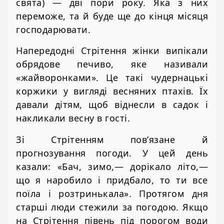
свята) — дві пори року. Яка з них
переможе, та й буде ще до кінця місяця
господарювати.
Напередодні Стрітення жінки випікали
обрядове печиво, яке називали
«жайворонками». Це такі чудернацькі
коржики у вигляді весняних птахів. Їх
давали дітям, щоб віднесли в садок і
накликали весну в гості.
Зі Стрітенням пов’язане й
прогнозування погоди. У цей день
казали: «Бач, зимо,— дорікало літо,—
що я наробило і придбало, то ти все
поїла і розтринькала». Протягом дня
старші люди стежили за погодою. Якщо
на Стрітення півень під порогом води