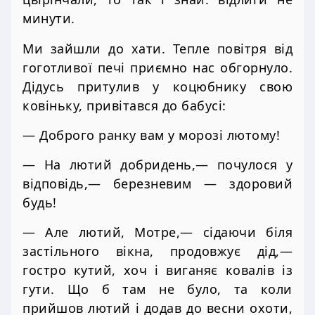
минути.
Ми зайшли до хати. Тепле повітря від
гоготливої печі приємно нас обгорнуло.
Дідусь притулив у коцюбнику свою
ковіньку, привітався до бабусі:
— Доброго ранку вам у морозі лютому!
— На лютий добридень,— почулося у
відповідь,— березневим — здоровий
будь!
— Але лютий, Мотре,— сідаючи біля
застільного вікна, продовжує дід,—
гостро кутий, хоч і виганяє ковалів із
гути. Що б там не було, та коли
прийшов лютий і додав до весни охоти,