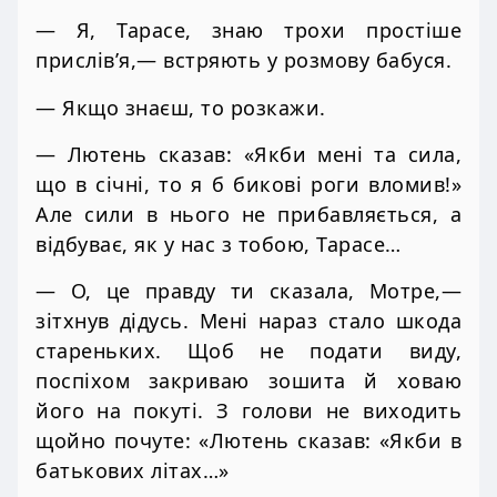
— Я, Тарасе, знаю трохи простіше
прислів’я,— встряють у розмову бабуся.
— Якщо знаєш, то розкажи.
— Лютень сказав: «Якби мені та сила,
що в січні, то я б бикові роги вломив!»
Але сили в нього не прибавляється, а
відбуває, як у нас з тобою, Тарасе…
— О, це правду ти сказала, Мотре,—
зітхнув дідусь. Мені нараз стало шкода
стареньких. Щоб не подати виду,
поспіхом закриваю зошита й ховаю
його на покуті. З голови не виходить
щойно почуте: «Лютень сказав: «Якби в
батькових літах…»