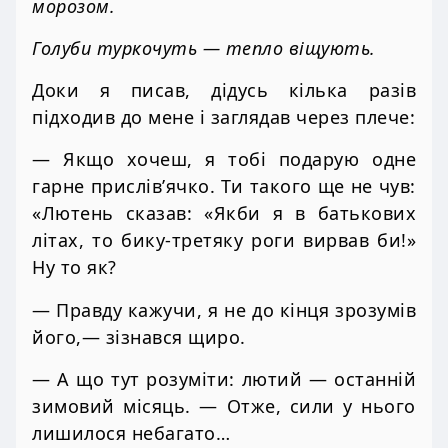
морозом.
Голуби туркочуть — тепло віщують.
Доки я писав, дідусь кілька разів
підходив до мене і заглядав через плече:
— Якщо хочеш, я тобі подарую одне
гарне прислів’ячко. Ти такого ще не чув:
«Лютень сказав: «Якби я в батькових
літах, то бику-третяку роги вирвав би!»
Ну то як?
— Правду кажучи, я не до кінця зрозумів
його,— зізнався щиро.
— А що тут розуміти: лютий — останній
зимовий місяць. — Отже, сили у нього
лишилося небагато…