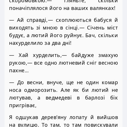
скоромовкою.— Гляньте, скільки
поначіплялося його на ваших валянках!
— Ай справді,— схоплюються бабуся й
виходять зі мною в сінці.— Січень міст
будує, а лютий його руйнує. Бач, скільки
нахурделило за два дні!
— Хай хурделить,— байдуже змахую
рукою,— все одно лютневий сніг весною
пахне…
— До весни, внуче, ще не один комар
носа одморозить. Але як би лютий не
лютував, а ведмедеві в барлозі бік
пригріває,
Я одшукав дерев’яну лопату й вийшов
на вулицю. То там, то там повискували