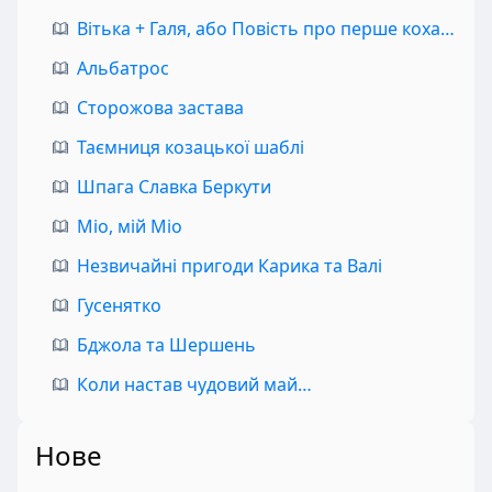
Вітька + Галя, або Повість про перше кохання
Альбатрос
Сторожова застава
Таємниця козацької шаблі
Шпага Славка Беркути
Міо, мій Міо
Незвичайні пригоди Карика та Валі
Гусенятко
Бджола та Шершень
Коли настав чудовий май…
Нове