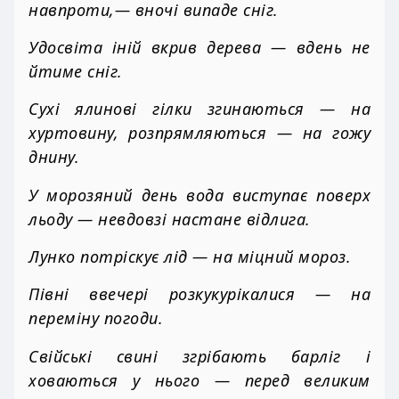
навпроти,— вночі випаде сніг.
Удосвіта іній вкрив дерева — вдень не
йтиме сніг.
Сухі ялинові гілки згинаються — на
хуртовину, розпрямляються — на гожу
днину.
У морозяний день вода виступає поверх
льоду — невдовзі настане відлига.
Лунко потріскує лід — на міцний мороз.
Півні ввечері розкукурікалися — на
переміну погоди.
Свійські свині згрібають барліг і
ховаються у нього — перед великим