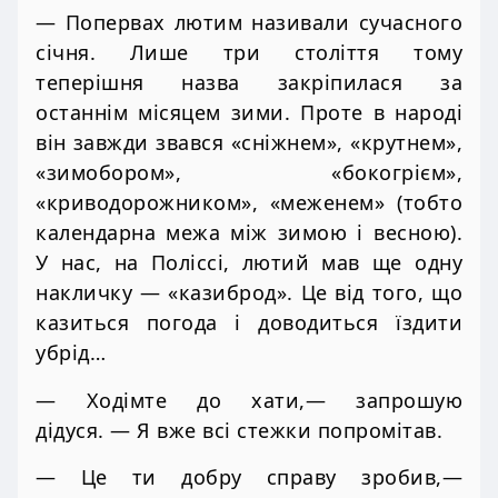
— Попервах лютим називали сучасного
січня. Лише три століття тому
теперішня назва закріпилася за
останнім місяцем зими. Проте в народі
він завжди звався «сніжнем», «крутнем»,
«зимобором», «бокогрієм»,
«криводорожником», «меженем» (тобто
календарна межа між зимою і весною).
У нас, на Поліссі, лютий мав ще одну
накличку — «казиброд». Це від того, що
казиться погода і доводиться їздити
убрід…
— Ходімте до хати,— запрошую
дідуся. — Я вже всі стежки попромітав.
— Це ти добру справу зробив,—