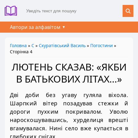
Автори за алфавітом
Головна
»
С
»
Скуратівський Василь
»
Погостини
»
Сторінка 4
ЛЮТЕНЬ СКАЗАВ: «ЯКБИ
В БАТЬКОВИХ ЛІТАХ…»
Дві доби без угаву гуляла віхола.
Шарпкий вітер позадував стежки й
дороги пухким покривалом. Уволю
нароскошувавшись, хурделиця врешті
вгамувалася. Нині село вже купається в
глибоких снігах.