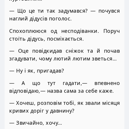
— Що це ти так задумався? — почувся
наглий дідусів поголос.
Спохоплююся од несподіванки. Поруч
стоїть дідусь, посміхається.
— Оце повідкидав сніжок та й почав
згадувати, чому лютий лютим зветься…
— Ну і як, пригадав?
— А що тут гадати,— впевнено
відповідаю,— назва сама за себе каже.
— Хочеш, розповім тобі, як звали місяця
кривих доріг у давнину?
— Звичайно, хочу…