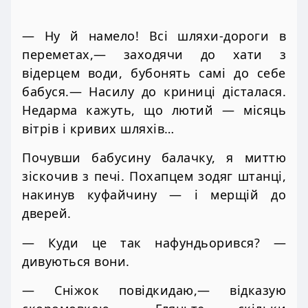
— Ну й намело! Всі шляхи-дороги в
переметах,— заходячи до хати з
відерцем води, бубонять самі до себе
бабуся.— Насилу до криниці дісталася.
Недарма кажуть, що лютий — місяць
вітрів і кривих шляхів…
Почувши бабусину балачку, я миттю
зіскочив з печі. Похапцем зодяг штанці,
накинув куфайчину — і мерщій до
дверей.
— Куди це так нафундьорився? —
дивуються вони.
— Сніжок повідкидаю,— відказую