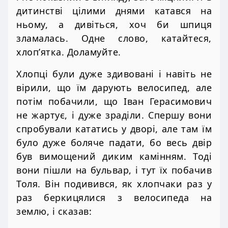
дитинстві цілими днями катався на
ньому, а дивіться, хоч би шпиця
зламалась. Одне слово, катайтеся,
хлоп’ятка. Доламуйте.
Хлопці були дуже здивовані і навіть не
вірили, що їм дарують велосипед, але
потім побачили, що Іван Герасимович
не жартує, і дуже зраділи. Спершу вони
спробували кататись у дворі, але там їм
було дуже боляче падати, бо весь двір
був вимощений диким камінням. Тоді
вони пішли на бульвар, і тут їх побачив
Толя. Він подивився, як хлопчаки раз у
раз беркицялися з велосипеда на
землю, і сказав: