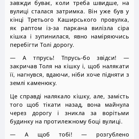
завжди буває, коли треба швидше, на
вулиці сталася затримка. Він уже був у
кінці Третього Каширського провулка,
як раптом із-за паркана вилізла сіра
кішка і зупинилася, явно наміряючись
перебігти Толі дорогу.
— А тпрусь! Тпрусь-бо звідси! —
закричав Толя на кішку і, щоб налякати
її, нагнувся, вдаючи, ніби хоче підняти з
землі каменюку.
Це справді налякало кішку, але, замість
того щоб тікати назад, вона майнула
через дорогу і зникла за ворітьми
будинку на протилежному боці вулиці.
— А щоб тобі! — розгублено