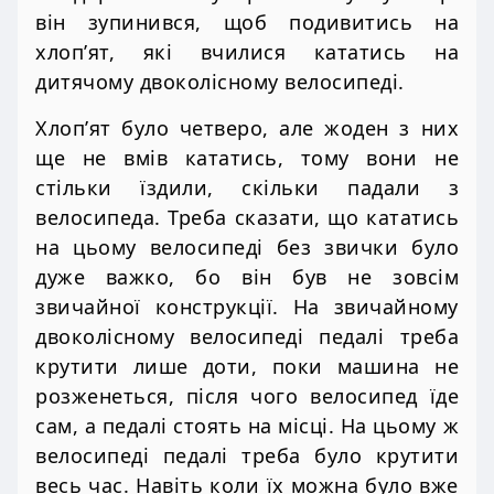
він зупинився, щоб подивитись на
хлоп’ят, які вчилися кататись на
дитячому двоколісному велосипеді.
Хлоп’ят було четверо, але жоден з них
ще не вмів кататись, тому вони не
стільки їздили, скільки падали з
велосипеда. Треба сказати, що кататись
на цьому велосипеді без звички було
дуже важко, бо він був не зовсім
звичайної конструкції. На звичайному
двоколісному велосипеді педалі треба
крутити лише доти, поки машина не
розженеться, після чого велосипед їде
сам, а педалі стоять на місці. На цьому ж
велосипеді педалі треба було крутити
весь час. Навіть коли їх можна було вже