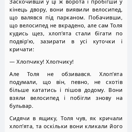
Заскочивши у ці ж ворота і пробігши у
кінець двору, вони виявили велосипед,
що валявся під парканом. Побачивши,
що велосипед не вкрадено, але сам Толя
кудись щез, хлоп’ята стали бігати по
подвір’ю, зазирати в усі куточки і
кричати:
— Хлопчику! Хлопчику!
Але Толя не обзивався. Хлоп’ята
подумали, що він, певно, не схотів
більше кататись і пішов додому. Вони
взяли велосипед і побігли знову на
бульвар.
Сидячи в ящику, Толя чув, як кричали
хлоп’ята, та оскільки вони кликали його