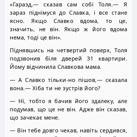
«Гаразд,— сказав сам собі Толя.— Я
зараз піднімуся до Славка, і все стане
ясно. Якщо Славко вдома, то це,
значить, не він. Якщо ж його вдома
нема, тоді це він».
Піднявшись на четвертий поверх, Толя
подзвонив біля дверей 31 квартири.
Йому відчинила Славкова мама.
— А Славко тільки-но пішов,— сказала
вона.— Хіба ти не зустрів його?
— Ні, тобто я бачив його здалеку, але
подумав, що це не він. Адже він сказав,
що зачекає мене.
— Він тебе довго чекав, навіть сердився,