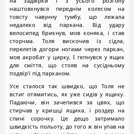
на задвірки і з усього розгону
наштовхнувся переднім колесом на
товсту чавунну тумбу, що лежала
недалеко від паркана. Від удару
велосипед брикнув, мов коняка, і став
сторчма. Толя вискочив із сідла,
перелетів догори ногами через паркан,
мов акробат у цирку, І гепнувся у ящик
для сміття, що стояв на сусідньому
подвір’ї під парканом.
Усе сталося так швидко, що Толя не
встиг отямитись, як уже сидів у ящику.
Падаючи, він зачепився за цвях, що
стирчав у кришці ящика, і роздер на
спині сорочку. Це дещо затримало
швидкість польоту, до того ж він упав на