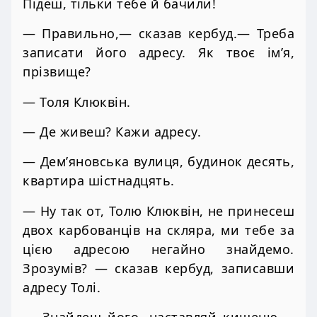
Підеш, тільки тебе й бачили!
— Правильно,— сказав кербуд.— Треба
записати його адресу. Як твоє ім’я,
прізвище?
— Толя Клюквін.
— Де живеш? Кажи адресу.
— Дем’яновська вулиця, будинок десять,
квартира шістнадцять.
— Ну так от, Толю Клюквін, не принесеш
двох карбованців на скляра, ми тебе за
цією адресою негайно знайдемо.
Зрозумів? — сказав кербуд, записавши
адресу Толі.
— Знайдеш його, наставляй кишеню,—