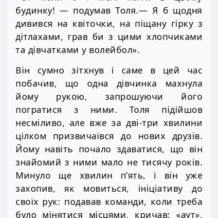
будинку! — подумав Толя.— Я б щодня
дивився на квіточки, на піщану гірку з
дітлахами, грав би з цими хлопчиками
та дівчатками у волейбол».
Він сумно зітхнув і саме в цей час
побачив, що одна дівчинка махнула
йому рукою, запрошуючи його
погратися з ними. Толя підійшов
несміливо, але вже за дві-три хвилини
цілком призвичаївся до нових друзів.
Йому навіть почало здаватися, що він
знайомий з ними мало не тисячу років.
Минуло ще хвилин п’ять, і він уже
захопив, як мовиться, ініціативу до
своїх рук: подавав команди, коли треба
було мінятися місцями, кричав: «аут»,