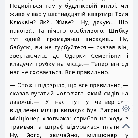
Подивіться там у будинковій книзі, чи
живе у вас у шістнадцятій квартирі Толя
Клюквін? Як?.. Живе?.. Ну, дякую… Що
накоїв?.. Та нічого особливого. Шибку
тут одній громадянці висадив… Ну,
бабусю, ви не турбуйтеся,— сказав він,
звертаючись до Одарки Семенівни і
кладучи трубку на місце.— Тепер він од
нас не сховається. Все правильно.
— Отож і підозріло, що все правильно,—
сказав вусатий чолов’яга, який сидів на
лавочці.— У нас тут у четвертому
відділенні міліції випадок був. Затримав
міліціонер хлопчака: стрибав на ходу з
трамвая, а штраф відмовився платити.
Ну, його, звичайно, міліціонер у