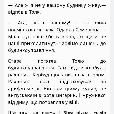
— Але ж я не у вашому будинку живу,—
відповів Толя.
— Ага, не в нашому! — зі злою
посмішкою сказала Одарка Семенівна.—
Мало тут наші б’ють вікна, то ще й не
наші приходитимуть! Ходімо лишень до
будинкоуправління.
Стара потягла Толю до
будинкоуправління. Там сиділи кербуд і
рахівник. Кербуд щось писав за столом.
Рахівник щось підраховував на
арифмометрі. Він при цьому курив, не
випускаючи з рота цигарки, і мружився
від диму, що потрапляв у вічі.
Ще там, на лавочці біля вікна, сидів