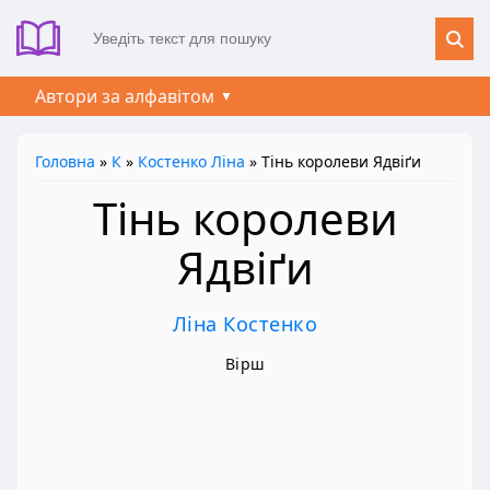
Автори за алфавітом
Головна
»
К
»
Костенко Ліна
» Тінь королеви Ядвіґи
Тінь королеви
Ядвіґи
Ліна Костенко
Вірш