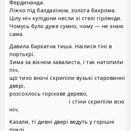
Фердинанда.
Ліжко під балдахіном, золота бахрома.
Цілу ніч купідони несли зі стелі гірлянди.
Чомусь було дуже сумно, чому — не знаю
сама.
Давила бархатна тиша. Наїлися тіні в
портьєрі.
Зима за вікном завалиста, і так натопили
піч,
що тихо вночі скрипіли вузькі старовинні
двері,
розсохлось горіхове дерево,
і стіни скрипіли всю
ніч.
Казали, ті дивні двері ведуть у горішні
покої.