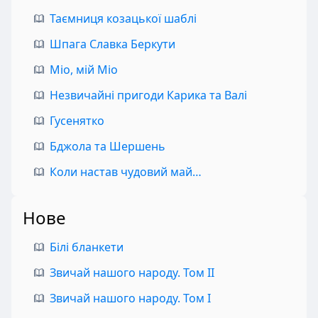
Таємниця козацької шаблі
Шпага Славка Беркути
Міо, мій Міо
Незвичайні пригоди Карика та Валі
Гусенятко
Бджола та Шершень
Коли настав чудовий май…
Нове
Білі бланкети
Звичай нашого народу. Том II
Звичай нашого народу. Том I