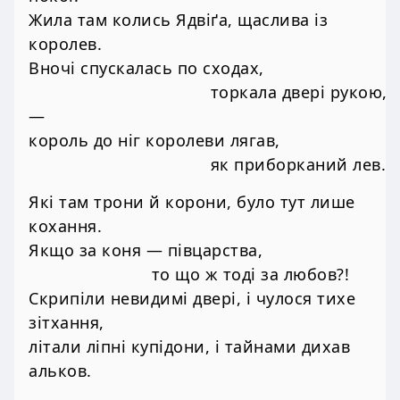
Жила там колись Ядвіґа, щаслива із
королев.
Вночі спускалась по сходах,
торкала двері рукою,
—
король до ніг королеви лягав,
як приборканий лев.
Які там трони й корони, було тут лише
кохання.
Якщо за коня — півцарства,
то що ж тоді за любов?!
Скрипіли невидимі двері, і чулося тихе
зітхання,
літали ліпні купідони, і тайнами дихав
альков.