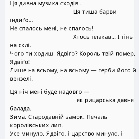
Ця дивна музика сходів…
Ця тиша барви
індиґо…
Не спалось мені, не спалось!
Хтось плакав… І тінь
на склі.
Чого ти ходиш, Ядвіґо? Король твій помер,
Ядвіґо!
Лише на всьому, на всьому — герби його й
вензелі.
Ця ніч мені буде надовго —
як рицарська давня
балада.
Зима. Стародавній замок. Печаль
королівських лип.
Усе минуло, Ядвіго. і царство минуло, і