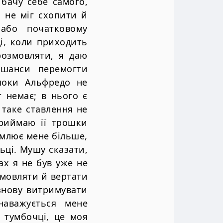
 бачу себе самого,
я не міг схопити й
 або початковому
і, коли приходить
розмовляти, я даю
 шанси перемогти
 поки Альфредо не
 немає; в нього є
 таке ставлення не
приймаю її трошки
омлює мене більше,
ньці. Мушу сказати,
ах я не був уже не
змовляти й вертати
 знову витримувати
наважується мене
 тумбочці, це моя