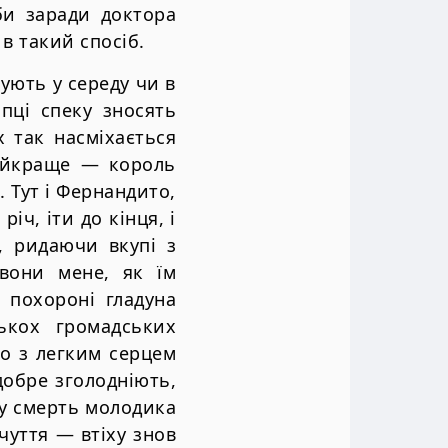
би заради доктора
в такий спосіб.
вують у середу чи в
опці спеку зносять
х так насміхається
найкраще — король
. Тут і Фернандито,
іч, іти до кінця, і
, ридаючи вкупі з
вони мене, як їм
 похороні гладуна
ькох громадських
го з легким серцем
добре зголодніють,
ду смерть молодика
чуття — втіху знов