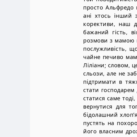
просто Альфредо м
ані хтось інший 
корективи, наш д
бажаний гість, в
розмови з мамою п
послужливість, щ
чайне печиво мамі
Ліліани; словом, ц
сльози, але не за
підтримати в тяж
стати господарем 
статися саме тоді,
вернутися для то
бідолашний хлоп’я
пустять на похоро
його власним дро