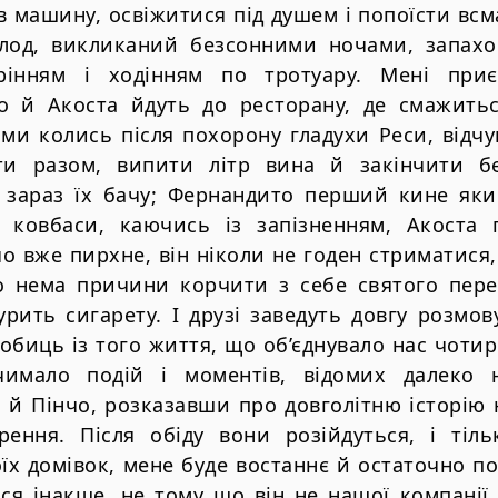
в машину, освіжитися під душем і попоїсти всм
од, викликаний безсонними ночами, запахом 
рінням і ходінням по тротуару. Мені при
о й Акоста йдуть до ресторану, де смажитьс
к ми колись після похорону гладухи Реси, від
ти разом, випити літр вина й закінчити бе
и зараз їх бачу; Фернандито перший кине який
ковбаси, каючись із запізненням, Акоста 
о вже пирхне, він ніколи не годен стриматися,
о нема причини корчити з себе святого пере
урить сигарету. І друзі заведуть довгу розмо
робиць із того життя, що об’єднувало нас чотир
чимало подій і моментів, відомих далеко н
 й Пінчо, розказавши про довголітню історію
ення. Після обіду вони розійдуться, і тіль
їх домівок, мене буде востаннє й остаточно п
ся інакше, не тому що він не нашої компанії,