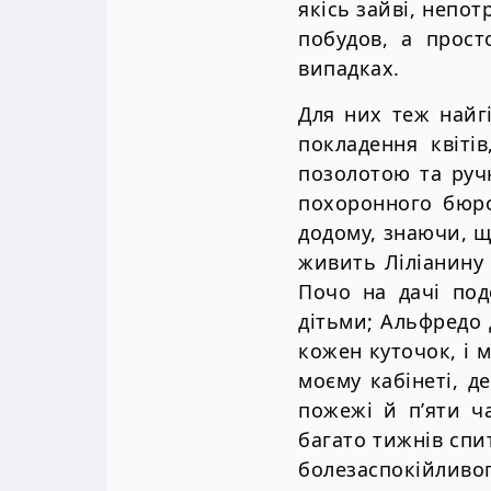
якісь зайві, непот
побудов, а прост
випадках.
Для них теж найг
покладення квіті
позолотою та руч
похоронного бюро
додому, знаючи, що
живить Ліліанину 
Почо на дачі под
дітьми; Альфредо 
кожен куточок, і м
моєму кабінеті, д
пожежі й п’яти ч
багато тижнів спи
болезаспокійливог