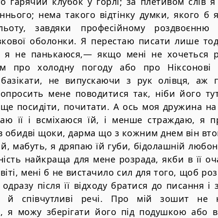
о гарячий клубок у горлі; за плетивом слів я
ннього; нема такого відтінку думки, якого б 
льоту, завдяки професійному роздвоєнню
кової оболонки. Я перестаю писати лише тод
и я не панькаюся,— якщо мені не хочеться 
им про холодну погоду або про Ніксонові
базікати, не випускаючи з рук олівця, аж
попросить мене поводитися так, ніби його тут
е ще посидіти, почитати. А ось моя дружина на
ухаю її і всміхаюся їй, і менше страждаю, я 
в обидві щоки, дарма що з кожним днем він вт
 й, мабуть, я дряпаю їй губи, бідолашній любо
ість найкраща для мене розрада, якби в її оч
віті, мені б не вистачило сил для того, щоб ро
 одразу після її відходу братися до писання і
и й співчутливі речі. Про мій зошит не 
о, я можу зберігати його під подушкою або в