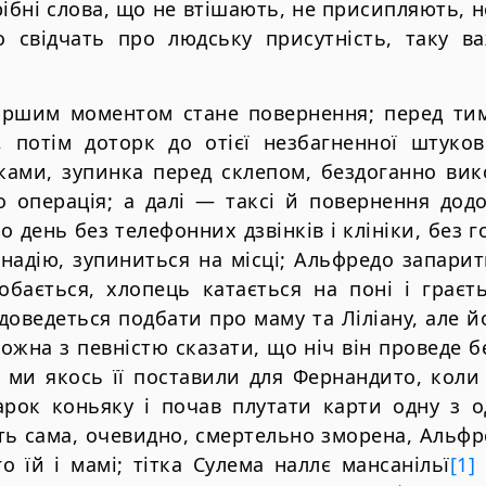
рібні слова, що не втішають, не присипляють, 
о свідчать про людську присутність, таку в
іршим моментом стане повернення; перед тим
в, потім доторк до отієї незбагненної штуко
ками, зупинка перед склепом, бездоганно ви
 операція; а далі — таксі й повернення додо
 день без телефонних дзвінків і клініки, без 
надію, зупиниться на місці; Альфредо запарит
обається, хлопець катається на поні і граєт
доведеться подбати про маму та Ліліану, але й
ожна з певністю сказати, що ніч він проведе б
е ми якось її поставили для Фернандито, кол
арок коньяку і почав плутати карти одну з о
ть сама, очевидно, смертельно зморена, Альфр
о їй і мамі; тітка Сулема наллє мансанільї
[1]