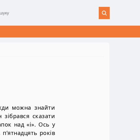
вжди можна знайти
н зібрався сказати
пок над «і». Ось у
 п’ятнадцять років