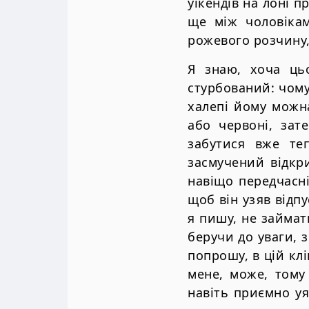
уїкендів на лоні п
ще між чоловікам
рожевого розчину,
Я знаю, хоча ць
стурбований: чому 
халепі йому можна
або червоні, зат
забутися вже те
засмучений відкр
навіщо передчасн
щоб він узяв відпу
я пишу, не займат
беручи до уваги, з
попрошу, в цій кл
мене, може, тому
навіть приємно у