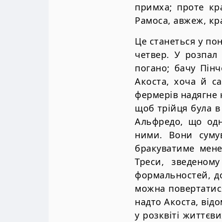
примха; проте кр
Рамоса, авжеж, кра
Це станеться у пон
четвер. У розпал 
погано; бачу Пінч
Акоста, хоча й с
фермерів надягне к
щоб трійця була в 
Альфредо, що одн
ними. Вони суму
бракуватиме мене
Треси, зведеном
формальностей, до
можна повертатися
надто Акоста, від
у розквіті життєв