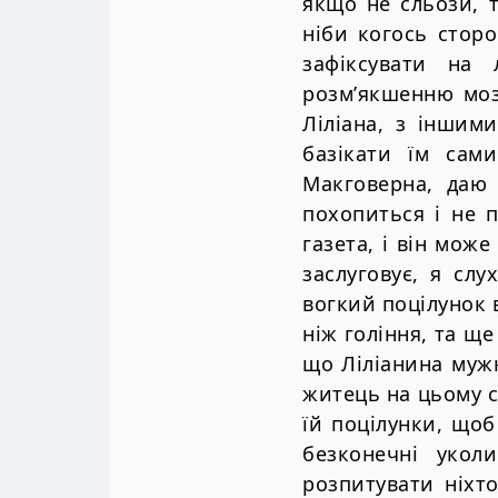
якщо не сльози, т
ніби когось сторо
зафіксувати на 
розм’якшенню моз
Ліліана, з іншим
базікати їм сам
Макговерна, даю 
похопиться і не 
газета, і він мож
заслуговує, я сл
вогкий поцілунок 
ніж гоління, та ще
що Ліліанина мужн
житець на цьому с
їй поцілунки, щоб
безконечні укол
розпитувати ніхт