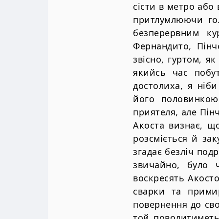
сісти в метро або 
притлумлюючи гол
безперервним ку
Фернандито, Пінч
звісно, гуртом, я
якийсь час побу
достолиха, я ніб
його половинкою 
приятеля, але Пінч
Акоста визнає, щ
розсміється й зак
згадає безліч под
звичайно, було 
воскресять Акосто
сварки та примир
повернення до сво
той поводитиметь