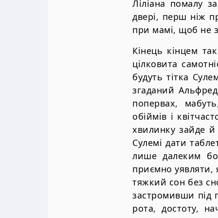
Ліліана помалу з
двері, перш ніж п
при мамі, щоб не з
Кінець кінцем та
цілковита самотні
будуть тітка Суле
згаданий Альфред
попервах, мабут
обіймів і квітчас
хвилинку зайде й 
Сулемі дати табле
лише далеким бо
приємно уявляти, 
тяжкий сон без сн
застромивши під 
рота, достоту, н