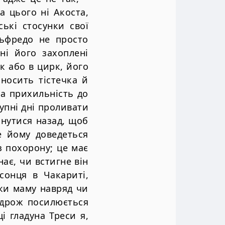
а цього ні Акоста,
ькі стосунки свої
льфредо не просто
ні його захоплені
к або в цирк, його
носить тістечка й
та прихильність до
тупні дні проливати
рнутися назад, щоб
е йому доведеться
з похорону; це має
нає, чи встигне він
сонця в Чакариті,
ьки маму навряд чи
ї дрож посилюється
 гладуна Треси я,