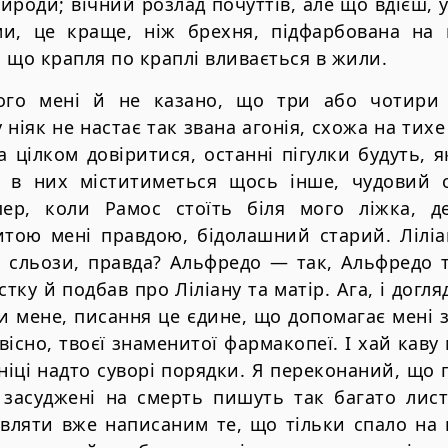
рироди; вічний розлад почуттів, але що вдієш, 
и, це краще, ніж брехня, підфарбована на 
 що крапля по краплі вливається в жили.
ого мені й не казано, що три або чотири 
ніяк не настає так звана агонія, схожа на тихе
 цілком довіритися, останні пігулки будуть, я
е в них міститиметься щось інше, чудовий
пер, коли Рамос стоїть біля мого ліжка, д
итою мені правдою, бідолашний старий. Ліліан
і сльози, правда? Альфредо — так, Альфредо 
стку й подбав про Ліліану та матір. Ага, і догля
и мене, писання це єдине, що допомагає мені з
вісно, твоєї знаменитої фармакопеї. І хай каву
ініці надто суворі порядки. Я переконаний, що
 засуджені на смерть пишуть так багато листі
являти вже написаним те, що тільки спало на 