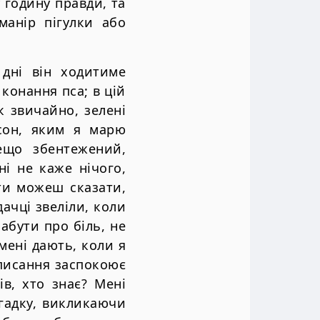
у годину правди, та
манір пігулки або
дні він ходитиме
 конання пса; в цій
к звичайно, зелені
 сон, яким я марю
ещо збентежений,
і не каже нічого,
ти можеш сказати,
дачці звеліли, коли
абути про біль, не
 мені дають, коли я
 писання заспокоює
в, хто знає? Мені
гадку, викликаючи