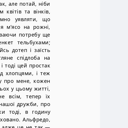
ак, але потай, ніби
квітів та вінків,
ємно уявляти, що
я м’ясо на рожні,
чуваючи потребу ще
нкет тельбухами;
сь дотеп і заїсть
гляне спідлоба на
 і тоді цей простак
д хлопцями, і теж
ву про мене, кожен
ьох у цьому житті,
е всім, тепер їх
 нашої дружби, про
ки тоді, в годину
оховано. Альфредо,
 адже це не так,—