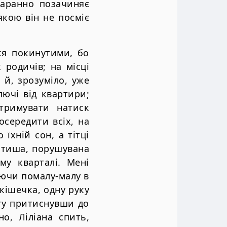
таранно позачиняє
якою він не посміє
ся покинутими, бо
 родичів; на місці
 й, зрозуміло, уже
ючі від квартири;
тримувати натиск
осередити всіх, на
їхній сон, а тітці
є тиша, порушувана
у кварталі. Мені
аючи помалу-малу в
кішечка, одну руку
гу притиснувши до
о, Ліліана спить,