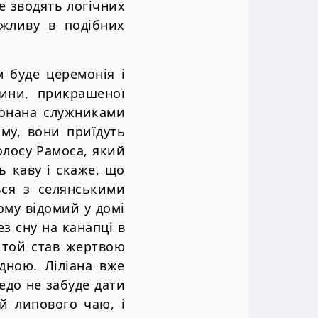
не зводять логічних
ажливу в подібних
 буде церемонія і
вини, прикрашеної
конана служниками
му, вони приїдуть
голосу Рамоса, який
ь каву і скаже, що
ься з селянськими
ому відомий у домі
ез сну на канапці в
и той став жертвою
дною. Ліліана вже
едо не забуде дати
й липового чаю, і