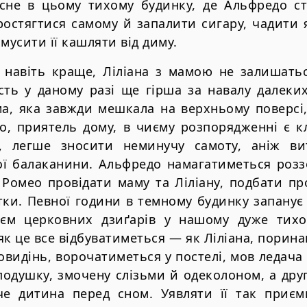
асне в цьому тихому будинку, де Альфредо с
ростягтися самому й запалити сигару, чадити 
мусити її кашляти від диму.
к навіть краще, Ліліана з мамою не залишать
сть у даному разі ще гірша за навалу далеких
ма, яка завжди мешкала на верхньому поверсі,
о, приятель дому, в чиєму розпорядженні є кл
ь, легше зносити неминучу самоту, аніж ви
тої балаканини. Альфредо намагатиметься розз
Ромео провідати маму та Ліліану, подбати про 
тки. Певної години в темному будинку запану
єм церковних дзиґарів у нашому дуже тихом
як це все відбуватиметься — як Ліліана, порин
овидінь, ворочатиметься у постелі, мов ледача 
подушку, змочену слізьми й одеколоном, а дру
аче дитина перед сном. Уявляти її так приємн