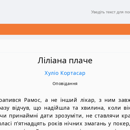
Ліліана плаче
Хуліо Кортасар
Оповідання
рапився Рамос, а не інший лікар, з ним за
разу відчув, що надійшла та хвилина, коли ві
 чи принаймні дати зрозуміти, не ставлячи кра
ласі п’ятнадцять років нічних змагань у покер,