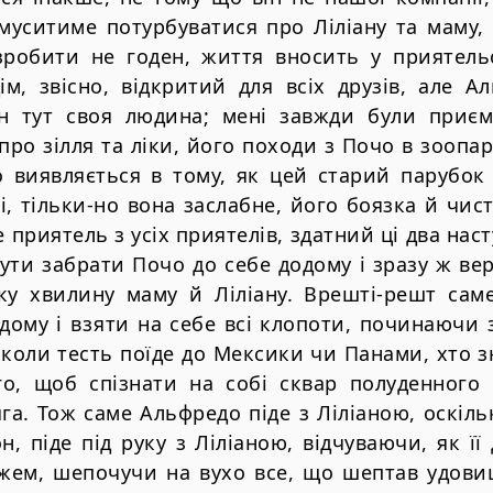
уситиме потурбуватися про Ліліану та маму, 
зробити не годен, життя вносить у приятельс
ім, звісно, відкритий для всіх друзів, але А
ін тут своя людина; мені завжди були приєм
ро зілля та ліки, його походи з Почо в зоопар
о виявляється в тому, як цей старий парубок 
, тільки-но вона заслабне, його боязка й чис
е приятель з усіх приятелів, здатний ці два нас
бути забрати Почо до себе додому і зразу ж ве
ку хвилину маму й Ліліану. Врешті-решт сам
дому і взяти на себе всі клопоти, починаючи 
 коли тесть поїде до Мексики чи Панами, хто з
го, щоб спізнати на собі сквар полуденного 
га. Тож саме Альфредо піде з Ліліаною, оскіл
н, піде під руку з Ліліаною, відчуваючи, як ї
жем, шепочучи на вухо все, що шептав удовиці