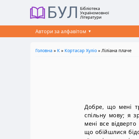
БУЛ
Бібліотека
Україномовної
Літератури
Автори за алфавітом
Головна
»
К
»
Кортасар Xуліо
» Ліліана плаче
Добре, що мені т
спільну мову; я з
мені все відверто
що обійшлися бідо