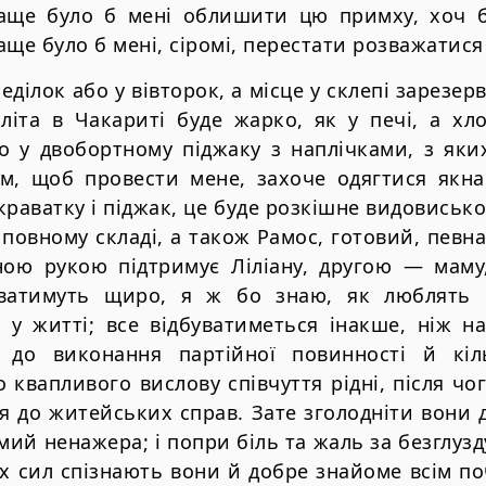
аще було б мені облишити цю примху, хоч 
ще було б мені, сіромі, перестати розважатися 
еділок або у вівторок, а місце у склепі зарезер
літа в Чакариті буде жарко, як у печі, а хл
о у двобортному піджаку з наплічками, з яки
ам, щоб провести мене, захоче одягтися як
раватку і піджак, це буде розкішне видовисько
повному складі, а також Рамос, готовий, певна р
ою рукою підтримує Ліліану, другою — маму
ватимуть щиро, я ж бо знаю, як люблять 
 у житті; все відбуватиметься інакше, ніж на
у до виконання партійної повинності й кіл
 квапливого вислову співчуття рідні, після чо
 до житейських справ. Зате зголодніти вони 
омий ненажера; і попри біль та жаль за безглуз
их сил спізнають вони й добре знайоме всім по