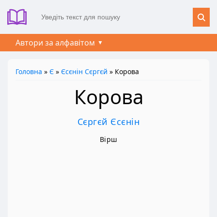
Автори за алфавітом
Головна
»
Є
»
Єсєнін Сєргєй
» Корова
Корова
Сєргєй Єсєнін
Вірш