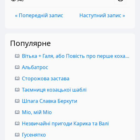
« Попередній запис
Наступний запис »
Популярне
Вітька + Галя, або Повість про перше кохання
Альбатрос
Сторожова застава
Таємниця козацької шаблі
Шпага Славка Беркути
Міо, мій Міо
Незвичайні пригоди Карика та Валі
Гусенятко