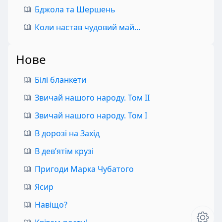
Бджола та Шершень
Коли настав чудовий май…
Нове
Білі бланкети
Звичай нашого народу. Том II
Звичай нашого народу. Том I
В дорозі на Захід
В дев’ятім крузі
Пригоди Марка Чубатого
Ясир
Навіщо?