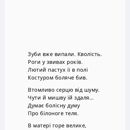
Зуби вже випали. Кволість.
Роги у звивах років.
Лютий пастух її в полі
Костуром боляче бив.
Втомливо серцю від шуму.
Чути й мишву їй здаля…
Думає болісну думу
Про білоноге теля.
В матері горе велике,