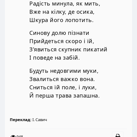
Радість минула, як мить,
Вже на кілку, де осика,
Шкура його лопотить.
Синову долю пізнати
Прийдеться скоро і їй,
З’явиться скупник пикатий
І поведе на забій.
Будуть недовгими муки,
Звалиться важко вона.
Сниться їй поле, і луки,
Й перша трава запашна.
Переклад:
І. Савич
948