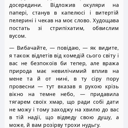
досередини. Відложив окуляри на
папері, станув в капелюсі і витертій
пелерині і чекав на моє слово. Худощава
постать зі стрипіхатим, обвислим
вусом.
— Вибачайте, — повідаю, — як видите,
я також відлетів від комедій сього світу і
вас не безпокоїв би тепер, але вража
природа має невилічимий вплив на
мене та й от нині, в ту сіру пору
провесни — тут вказав я рукою крізь
вікно на темне небо, — придавила
тягарем своїх хмар, що ради собі дати
не можу і тому заходжу на хвилю до вас
в тій надії, що відведу свою душу, а
може, й вам розірву трохи нудьгу.