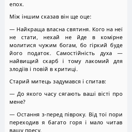
епох.
Між іншим сказав він ще оце:
— Найкраща власна святиня. Кого на неї
не стати, нехай не йде в комірне
молитися чужим богам, бо гіркий буде
його податок. Самостійність духа —
найвищий скарб і тому лакомий для
злодіїв і повій в критиці.
Старий митець задумався і спитав:
— До якого часу сягають ваші вісті про
мене?
— Остання з-перед півроку. Від тої пори
переходив я багато горя і мало читав
вашу пресу.