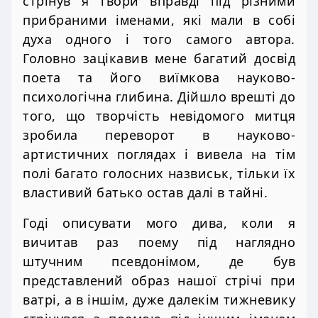
стрінув я твори вправді під різними
прибраними іменами, які мали в собі
духа одного і того самого автора.
Головно зацікавив мене багатий досвід
поета та його виїмкова науково-
психологічна глибина. Дійшло врешті до
того, що творчість невідомого митця
зробила переворот в науково-
артистичних поглядах і вивела на тім
полі багато голосних назвиськ, тільки їх
властивий батько остав далі в тайні.
Годі описувати мого дива, коли я
вичитав раз поему під наглядно
штучним псевдонімом, де був
представлений образ нашої стрічі при
ватрі, а в іншім, дуже далекім тижневику