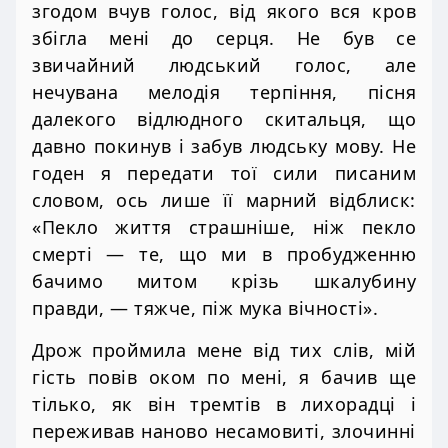
згодом вчув голос, від якого вся кров
збігла мені до серця. Не був се
звичайний людський голос, але
нечувана мелодія терпіння, пісня
далекого відлюдного скитальця, що
давно покинув і забув людську мову. Не
годен я передати тої сили писаним
словом, ось лише її марний відблиск:
«Пекло життя страшніше, ніж пекло
смерті — те, що ми в пробудженню
бачимо митом крізь шкалубину
правди, — тяжче, піж мука вічності».
Дрож проймила мене від тих слів, мій
гість повів оком по мені, я бачив ще
тілько, як він тремтів в лихорадці і
переживав наново несамовиті, злочинні