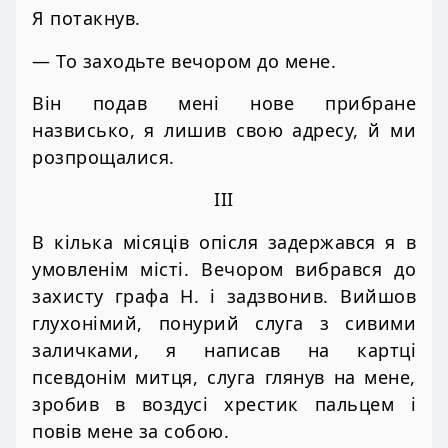
Я потакнув.
— То заходьте вечором до мене.
Він подав мені нове прибране
назвисько, я лишив свою адресу, й ми
розпрощалися.
III
В кілька місяців опісля задержався я в
умовленім місті. Вечором вибрався до
захисту графа Н. і задзвонив. Вийшов
глухонімий, понурий слуга з сивими
заличками, я написав на картці
псевдонім митця, слуга глянув на мене,
зробив в воздусі хрестик пальцем і
повів мене за собою.