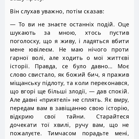
Він слухав уважно, потім сказав:
— То ви не знаєте останніх подій. Оце
шукають за мною, хтось пустив
поголоску, що я живу, і ладяться вбити
мене ювілеєм. Не маю нічого проти
гарної волі, але ходить о мої життєві
історії. Правда, се було давно… Моє
слово свистало, як божий бич, я пражив
міщанську підлоту, та коли переконався,
що вгорі ще більші злодії, — дав спокій.
Але давні «приятелі» не сплять. Як вмру,
передам вам в завіщанню свою історію,
відкрию свої тайни. Старайтеся
дочекати тої хвилі, ручу вам, що не
пожалуєте. Тимчасом порадьте мені,