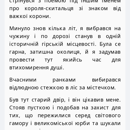
стрінувся з поемою під іншим іменем
про короля-скитальця зі знаком від
важкої корони.
Минуло знов кілька літ, я вибрався на
чужину і по дорозі станув в одній
історичній гірській місцевості. Була се
гарна, затишна околиця, й я задумав
провести тут якийсь час для
втихомирення душі.
Вчасними ранками вибирався
відлюдною стежкою в ліс за містечком.
Був тут старий двір, і він цікавив мене.
Стояв пусткою і подобав на захист для
тих, що пережилися серед світового
гамору і великоміської юрби та шукали