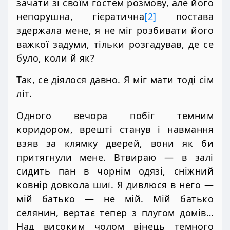
зачати зі своїм гостем розмову, але його
непорушна, гієратична
[2]
постава
здержала мене, я не міг розбивати його
важкої задуми, тільки розгадував, де се
було, коли й як?
Так, се діялося давно. Я міг мати тоді сім
літ.
Одного вечора побіг темним
коридором, врешті станув і навмання
взяв за клямку дверей, вони як би
притягнули мене. Втвираю — в залі
сидить пан в чорнім одязі, сніжний
ковнір довкола шиї. Я дивлюся в него —
мій батько — не мій. Мій батько
селянин, вертає тепер з плугом домів…
Над високим чолом вінець темного