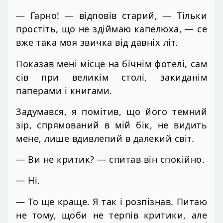
— Гарно! — відповів старий, — Тільки
простіть, що не здіймаю капелюха, — се
вже така моя звичка від давніх літ.
Показав мені місце на бічнім фотелі, сам
сів при великім столі, закиданім
паперами і книгами.
Задумався, я помітив, що його темний
зір, спрямований в мій бік, не видить
мене, лише вдивлепий в далекий світ.
— Ви не критик? — спитав він спокійно.
— Ні.
— То ще краще. Я так і розпізнав. Питаю
не тому, щоби не терпів критики, але