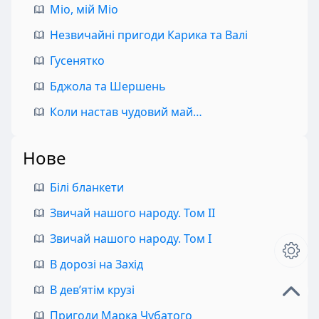
Міо, мій Міо
Незвичайні пригоди Карика та Валі
Гусенятко
Бджола та Шершень
Коли настав чудовий май…
Нове
Білі бланкети
Звичай нашого народу. Том II
Звичай нашого народу. Том I
В дорозі на Захід
В дев’ятім крузі
Пригоди Марка Чубатого