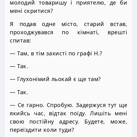
молодий товаришу і приятелю, де би
мені скритися?
Я подав одне місто, старий встав,
проходжувався по кімнаті, врешті
спитав:
— Там, в тім захисті по графі Н.?
— Так.
— Глухонімий льокай є ще там?
— Так.
— Се гарно. Спробую. Задержуся тут ще
якийсь час, відтак поїду. Лишіть мені
свою постійну адресу. Будете, може,
переїздити коли туди?