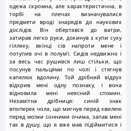
одежа скромна, але характеристична, в
торбі на плечах визначувалися
предмети вроді знарядів до наукових
дослідів. Він обертався до ватри,
затирав легко руки, докинув з купи суху
гілляку, вкінці сів напроти мене і
потупив очі в полум’ї. Сидів недвижно і
за весь час рушився лиш стільки, що
посунув пальцями по чолі і стягнув
капелюх вдолину. Той дрібний відрух
відкрив мені одну познаку, і вона
відновила мені неясний спомин.
Незамітна дрібниця: синій знак
впоперек чола, що мигнув перед хвилею
перед моїми сонними очима, запав мені
так в душу, що я вже мав підіймитися і