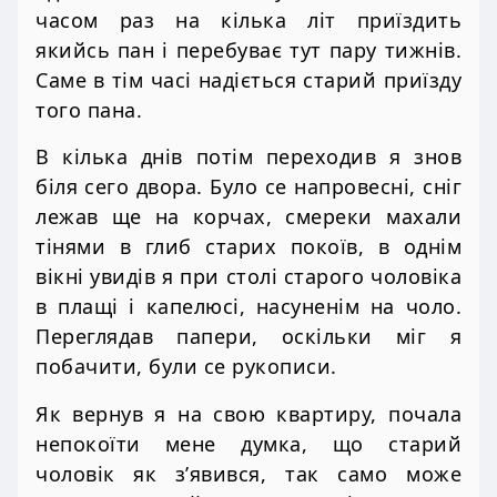
часом раз на кілька літ приїздить
якийсь пан і перебуває тут пару тижнів.
Саме в тім часі надіється старий приїзду
того пана.
В кілька днів потім переходив я знов
біля сего двора. Було се напровесні, сніг
лежав ще на корчах, смереки махали
тінями в глиб старих покоїв, в однім
вікні увидів я при столі старого чоловіка
в плащі і капелюсі, насуненім на чоло.
Переглядав папери, оскільки міг я
побачити, були се рукописи.
Як вернув я на свою квартиру, почала
непокоїти мене думка, що старий
чоловік як з’явився, так само може