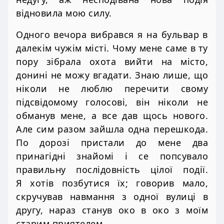
відновила мою силу.
Одного вечора вибрався я на бульвар в
далекім чужім місті. Чому мене саме в ту
пору зібрала охота вийти на місто,
донині не можу вгадати. Знаю лише, що
ніколи не люблю перечити свому
підсвідомому голосові, він ніколи не
обманув мене, а все дав щось нового.
Але сим разом зайшла одна перешкода.
По дорозі пристали до мене два
принагідні знайомі і се попсувало
правильну послідовність цілої події.
Я хотів позбутися їх; говорив мало,
скручував навмання з одної вулиці в
другу, нараз станув око в око з моїм
старим приятелем.