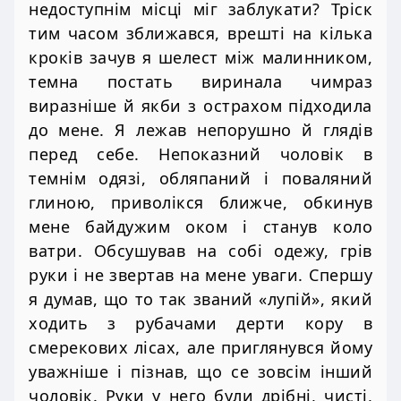
недоступнім місці міг заблукати? Тріск
тим часом зближався, врешті на кілька
кроків зачув я шелест між малинником,
темна постать виринала чимраз
виразніше й якби з острахом підходила
до мене. Я лежав непорушно й глядів
перед себе. Непоказний чоловік в
темнім одязі, обляпаний і поваляний
глиною, приволікся ближче, обкинув
мене байдужим оком і станув коло
ватри. Обсушував на собі одежу, грів
руки і не звертав на мене уваги. Спершу
я думав, що то так званий «лупій», який
ходить з рубачами дерти кору в
смерекових лісах, але приглянувся йому
уважніше і пізнав, що се зовсім інший
чоловік. Руки у него були дрібні, чисті,