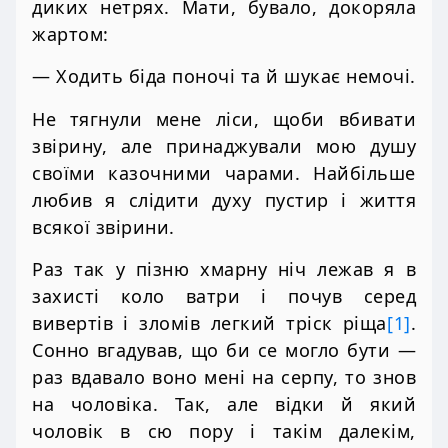
диких нетрях. Мати, бувало, докоряла
жартом:
— Ходить біда поночі та й шукає немочі.
Не тягнули мене ліси, щоби вбивати
звірину, але принаджували мою душу
своїми казочними чарами. Найбільше
любив я слідити духу пустир і життя
всякої звірини.
Раз так у пізню хмарну ніч лежав я в
захисті коло ватри і почув серед
вивертів і зломів легкий тріск ріща
[1]
.
Сонно вгадував, що би се могло бути —
раз вдавало воно мені на серпу, то знов
на чоловіка. Так, але відки й який
чоловік в сю пору і такім далекім,