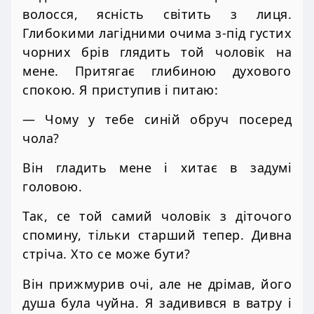
волосся, ясність світить з лиця.
Глибокими лагідними очима з-під густих
чорних брів глядить той чоловік на
мене. Притягає глибиною духового
спокою. Я приступив і питаю:
— Чому у тебе синій обруч посеред
чола?
Він гладить мене і хитає в задумі
головою.
Так, се той самий чоловік з діточого
спомину, тільки старший тепер. Дивна
стріча. Хто се може бути?
Він прижмурив очі, але не дрімав, його
душа була чуйна. Я задивився в ватру і