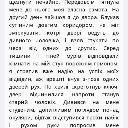
щезнути нечайно. Передовсім тягнула
мене до нього моя власна самота. На
другий день зайшов я до двора. Блукав
сутінним довгим коридором, не міг
зміркувати, котрі двері ведуть до
дивного чоловіка, і взяв стукати по
черзі від одних до других. Серед
тишини і тіней мурів відповідали
кімнати на мій стук порожнім гомоном,
я стратив вже надію на успіх моїх
відвідин, аж врешті вчув з-поза одних
дверей рух. По хвилі скреготнув ключ,
двері відчинилися, напроти станув
старий чоловік. Дивився на мене
студеним, допитливим поглядом понад
окуляри, відтак відступився трохи набік
і рухом руки попросив мене