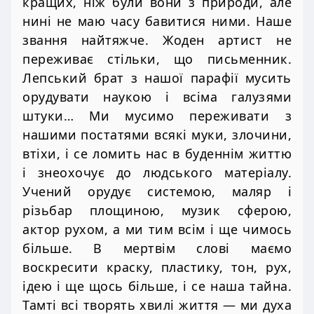
кращих, ніж були вони з природи, але
нині не маю часу бавитися ними. Наше
звання найтяжче. Жоден артист не
переживає стільки, що письменник.
Лепський брат з нашої парафії мусить
орудувати наукою і всіма галузями
штуки… Ми мусимо переживати з
нашими постатями всякі муки, злочини,
втіхи, і се ломить нас в буденнім життю
і знеохочує до людського матеріалу.
Учений орудує системою, маляр і
різьбар площиною, музик сферою,
актор рухом, а ми тим всім і ще чимось
більше. В мертвім слові маємо
воскресити краску, пластику, тон, рух,
ідею і ще щось більше, і се наша тайна.
Тамті всі творять хвилі життя — ми духа