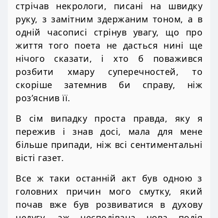
стрічав некрологи, писані на швидку
руку, з замітним здержаним тоном, а в
одній часописі стрінув увагу, що про
життя того поета не дасться нині ще
нічого сказати, і хто б поважився
розбити хмару суперечностей, то
скоріше затемнив би справу, ніж
роз’яснив її.
В сім випадку проста правда, яку я
пережив і знав досі, мала для мене
більше припади, ніж всі сентиментальні
вісті газет.
Все ж таки останній акт був одною з
головних причин мого смутку, який
почав вже був розвиватися в духову
недугу, аж несподівана нова подія