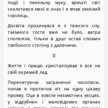
події і пекельну муку, врешті світ
сколотився мені в очах і я впав омлілий
горілиць.
Досвіта прокинувся я з тяжкого сну,
таємного гостя вже не було, ватра
спопеліла, тільки в душі остав спомин
глибокого стогону з далечини.
II
Життя і працю кристалізував я все на
свій окремий лад.
Перечитуючи заграничні часописи,
попав я протягом літ на одну цікаву
прояву. Оце в зовсім незамітних місцях,
у відрубних і маловідомих органах