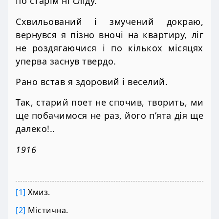
по старім ні сліду.
Схвильований і змучений докраю,
вернувся я пізно вночі на квартиру, ліг
не роздягаючися і по кількох місяцях
уперва заснув твердо.
Рано встав я здоровий і веселий.
Так, старий поет не спочив, творить, ми
ще побачимося не раз, його п’ята дія ще
далеко!..
1916
[1]
Хмиз.
[2]
Містична.