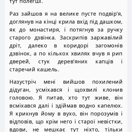
тут полегші.
Раз зайшов я на велике пусте подвір’я,
доглянув на кінці крила вхід під дашком,
як до монастиря, і потягнув за ручку
старого дзвінка. Заскрипів заржавілий
дріт, далеко в коридорі загомонів
дзвінок, а по кількох хвилях вчув я рип
дверей, стук дерев’яних капців і
старечий кашель.
Назустріч мені вийшов похилений
дідуган, усміхався і щохвилі клонив
головою. Я питав, хто тут живе, він
всміхався далі і здіймав водно капелюх.
Я крикнув йому в вухо, він порозумів і
відповів, що крім него і старої невістки,
вдови, не мешкає тут ніхто, тільки