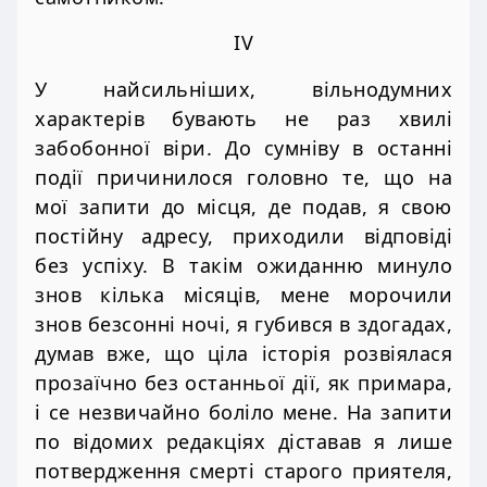
IV
У найсильніших, вільнодумних
характерів бувають не раз хвилі
забобонної віри. До сумніву в останні
події причинилося головно те, що на
мої запити до місця, де подав, я свою
постійну адресу, приходили відповіді
без успіху. В такім ожиданню минуло
знов кілька місяців, мене морочили
знов безсонні ночі, я губився в здогадах,
думав вже, що ціла історія розвіялася
прозаїчно без останньої дії, як примара,
і се незвичайно боліло мене. На запити
по відомих редакціях діставав я лише
потвердження смерті старого приятеля,