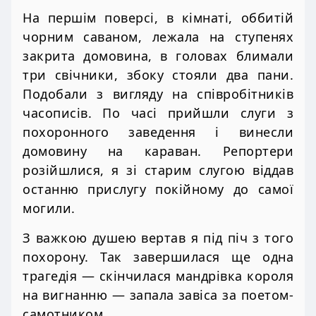
На першім поверсі, в кімнаті, оббитій
чорним саваном, лежала на ступенях
закрита домовина, в головах блимали
три свічники, збоку стояли два пани.
Подобали з вигляду на співробітників
часописів. По часі прийшли слуги з
похоронного заведення і винесли
домовину на караван. Репортери
розійшлися, я зі старим слугою віддав
останню прислугу покійному до самої
могили.
З важкою душею вертав я під піч з того
похорону. Так завершилася ще одна
трагедія — скінчилася мандрівка короля
на вигнанню — запала завіса за поетом-
самотником.