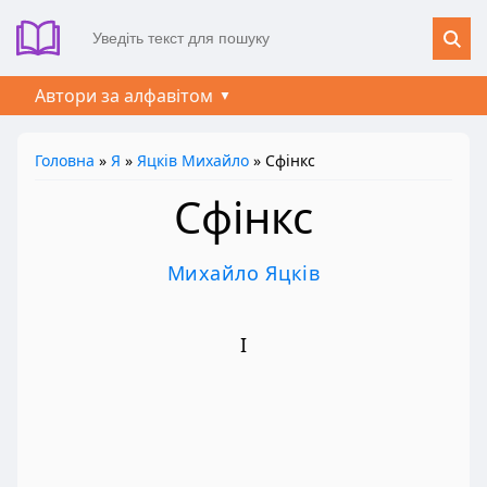
Автори за алфавітом
Головна
»
Я
»
Яцків Михайло
» Сфінкс
Сфінкс
Михайло Яцків
І