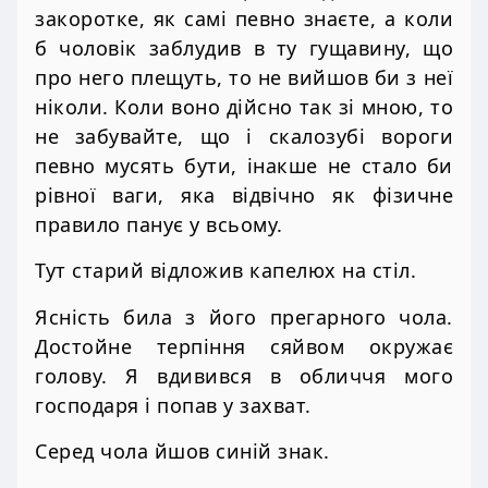
закоротке, як самі певно знаєте, а коли
б чоловік заблудив в ту гущавину, що
про него плещуть, то не вийшов би з неї
ніколи. Коли воно дійсно так зі мною, то
не забувайте, що і скалозубі вороги
певно мусять бути, інакше не стало би
рівної ваги, яка відвічно як фізичне
правило панує у всьому.
Тут старий відложив капелюх на стіл.
Ясність била з його прегарного чола.
Достойне терпіння сяйвом окружає
голову. Я вдивився в обличчя мого
господаря і попав у захват.
Серед чола йшов синій знак.