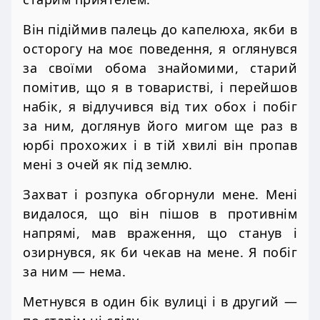
Він підіймив палець до капелюха, якби в
осторогу на моє поведення, я оглянувся
за своїми обома знайомими, старий
помітив, що я в товаристві, і перейшов
набік, я відлучився від тих обох і побіг
за ним, доглянув його мигом ще раз в
юрбі прохожих і в тій хвилі він пропав
мені з очей як під землю.
Захват і розпука обгорнули мене. Мені
видалося, що він пішов в противнім
напрямі, мав враження, що станув і
озирнувся, як би чекав на мене. Я побіг
за ним — нема.
Метнувся в один бік вулиці і в другий —