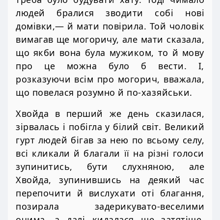
людей бралися зводити собі нові
домівки,— й мати повірила. Той чоловік
вимагав ще могоричу, але мати сказала,
що якби вона була мужиком, то й мову
про це можна було б вести. І,
розказуючи всім про могорич, вважала,
що повелася розумно й по-хазяйськи.
Хвойда в перший же день сказилася,
зірвалась і побігла у білий світ. Великий
гурт людей бігав за нею по всьому селу,
всі кликали й благали її на різні голоси
зупинитись, бути слухняною, але
Хвойда, зупинившись на деякий час
перепочити й вислухати оті благання,
позирала задерикувато-веселими
очима, а далі кидалася ще затятіше.