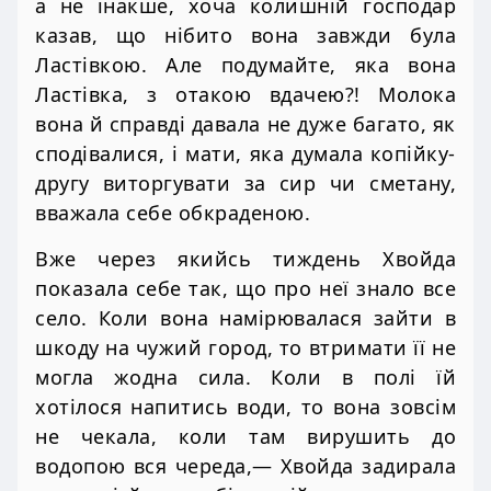
а не інакше, хоча колишній господар
казав, що нібито вона завжди була
Ластівкою. Але подумайте, яка вона
Ластівка, з отакою вдачею?! Молока
вона й справді давала не дуже багато, як
сподівалися, і мати, яка думала копійку-
другу виторгувати за сир чи сметану,
вважала себе обкраденою.
Вже через якийсь тиждень Хвойда
показала себе так, що про неї знало все
село. Коли вона намірювалася зайти в
шкоду на чужий город, то втримати її не
могла жодна сила. Коли в полі їй
хотілося напитись води, то вона зовсім
не чекала, коли там вирушить до
водопою вся череда,— Хвойда задирала