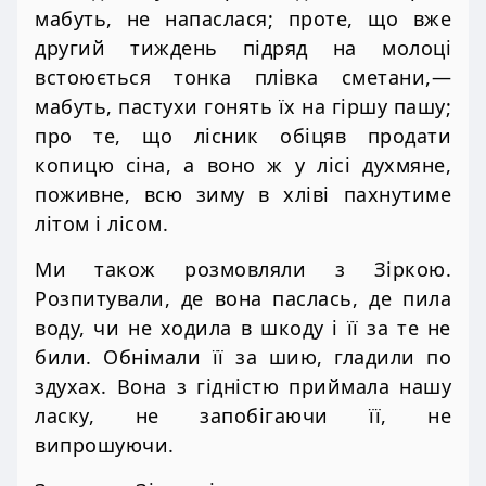
мабуть, не напаслася; проте, що вже
другий тиждень підряд на молоці
встоюється тонка плівка сметани,—
мабуть, пастухи гонять їх на гіршу пашу;
про те, що лісник обіцяв продати
копицю сіна, а воно ж у лісі духмяне,
поживне, всю зиму в хліві пахнутиме
літом і лісом.
Ми також розмовляли з Зіркою.
Розпитували, де вона паслась, де пила
воду, чи не ходила в шкоду і її за те не
били. Обнімали її за шию, гладили по
здухах. Вона з гідністю приймала нашу
ласку, не запобігаючи її, не
випрошуючи.