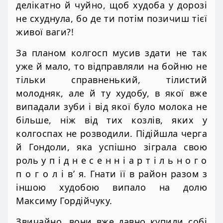
делікатно й чуйно, щоб худоба у дорозі
не схуднула, бо де ти потім позичиш тієї
живої ваги?!
За планом колгосп мусив здати не так
уже й мало, то відправляли на бойню не
тільки справненький, тілистий
молодняк, але й ту худобу, в якої вже
випадали зуби і від якої було молока не
більше, ніж від тих козлів, яких у
колгоспах не розводили. Підійшла черга
й Гондоли, яка успішно зіграла свою
роль у п і д н е с е н н і а р т і л ь н о г о
п о г о л і в’ я. Гнати її в район разом з
іншою худобою випало на долю
Максиму Гордійчуку.
Звичайно, вони вже давно купили собі