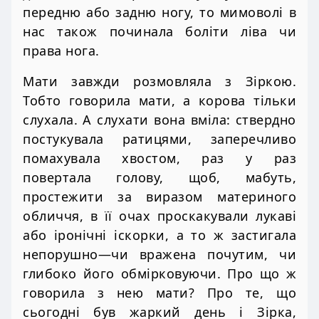
передню або задню ногу, то мимоволі в
нас також починала боліти ліва чи
права нога.
Мати завжди розмовляла з Зіркою.
Тобто говорила мати, а корова тільки
слухала. А слухати вона вміла: ствердно
постукувала ратицями, заперечливо
помахувала хвостом, раз у раз
повертала голову, щоб, мабуть,
простежити за виразом материного
обличчя, в її очах проскакували лукаві
або іронічні іскорки, а то ж застигала
непорушно—чи вражена почутим, чи
глибоко його обмірковуючи. Про що ж
говорила з нею мати? Про те, що
сьогодні був жаркий день і Зірка,