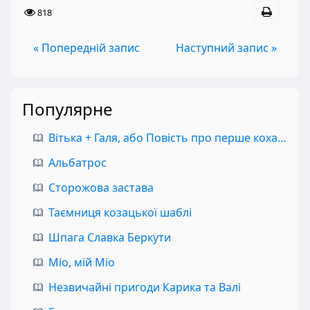
818
« Попередній запис
Наступний запис »
Популярне
Вітька + Галя, або Повість про перше кохання
Альбатрос
Сторожова застава
Таємниця козацької шаблі
Шпага Славка Беркути
Міо, мій Міо
Незвичайні пригоди Карика та Валі