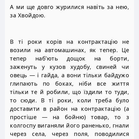
А ми ще довго журилися навіть за нею,
за Хвойдою.
В ті роки корів на контрактацію не
возили на автомашинах, як тепер. Це
тепер наб’ють дощок на борти,
заженуть у кузов худобу, свиней чи
овець — і гайда, а вони тільки байдужо
глипають по боках, ніби все життя
тільки те й робили, що їздили то туди,
то сюди. В ті роки, коли треба було
доставити в район на контрактацію (а
простіше — на бойню) товар, то з
колгоспу виганяли його раненько, гнали
через села, через поля, поводилися