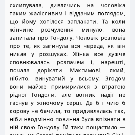
схлипувала, дивлячись на чоловіка
таким жалісливим і відданим поглядом,
що йому хотілося заплакати. Та коли
жінчине розчулення минуло, вона
запитала про Гондолу. Чоловік розповів
про те, як загинула вся череда, як він
никав у розшуках. Жінка все дужче
сповнювалась розпачем і, нарешті,
почала дорікати Максимові, який,
нібито, винуватий у всьому. Згодом
вони майже примирилися з втратою
рідної Гондоли, але вогник надії не
гаснув у жіночому серці. Де б і чию б
корову не бачила, то придивлялась так,
ніби неодмінно повинна була впізнати в
ній свою Гондолу. Їй таки пощастило —