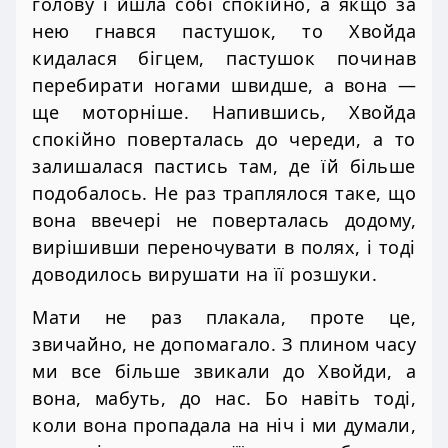
голову і йшла собі спокійно, а якщо за
нею гнався пастушок, то Хвойда
кидалася бігцем, пастушок починав
перебирати ногами швидше, а вона —
ще моторніше. Напившись, Хвойда
спокійно поверталась до череди, а то
залишалася пастись там, де їй більше
подобалось. Не раз траплялося таке, що
вона ввечері не поверталась додому,
вирішивши переночувати в полях, і тоді
доводилось вирушати на її розшуки.
Мати не раз плакала, проте це,
звичайно, не допомагало. З плином часу
ми все більше звикали до Хвойди, а
вона, мабуть, до нас. Бо навіть тоді,
коли вона пропадала на ніч і ми думали,