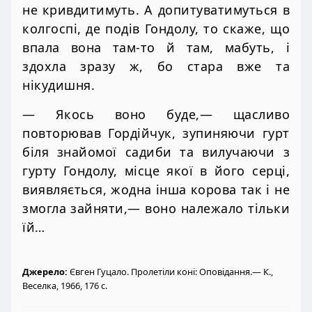
не кривдитимуть. А допитуватимуться в
колгоспі, де подів Гондолу, то скаже, що
впала вона там-то й там, мабуть, і
здохла зразу ж, бо стара вже та
нікудишня.
— Якось воно буде,— щасливо
повторював Гордійчук, зупиняючи гурт
біля знайомої садиби та вилучаючи з
гурту Гондолу, місце якої в його серці,
виявляється, жодна інша корова так і не
змогла зайняти,— воно належало тільки
їй…
Джерело:
Євген Гуцало. Пролетіли коні: Оповідання.— К.,
Веселка, 1966, 176 с.