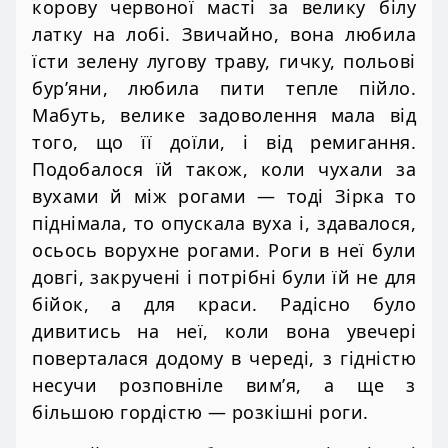
корову червоної масті за велику білу
латку на лобі. Звичайно, вона любила
їсти зелену лугову траву, гичку, польові
бур’яни, любила пити тепле пійло.
Мабуть, велике задоволення мала від
того, що її доїли, і від ремигання.
Подобалося їй також, коли чухали за
вухами й між рогами — тоді Зірка то
піднімала, то опускала вуха і, здавалося,
осьось ворухне рогами. Роги в неї були
довгі, закручені і потрібні були їй не для
бійок, а для краси. Радісно було
дивитись на неї, коли вона увечері
поверталася додому в череді, з гідністю
несучи розповніле вим’я, а ще з
більшою гордістю — розкішні роги.