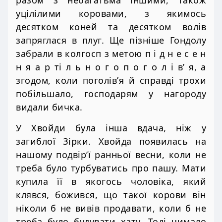
разом з небагатьма іншими, також
уцілілими коровами, з якимось
десятком коней та десятком волів
запряглася в плуг. Ще пізніше Гондолу
забрали в колгосп з метою п і д н е с е н
н я а р ті л ь н о г о п о г о л і в’ я, а
згодом, коли поголів’я й справді трохи
побільшало, господарям у нагороду
видали бичка.
У Хвойди була інша вдача, ніж у
загиблої Зірки. Хвойда появилась на
нашому подвір’ї ранньої весни, коли не
треба було турбуватись про пашу. Мати
купила її в якогось чоловіка, який
клявся, божився, що такої корови він
ніколи б не вивів продавати, коли б не
треба було будувати хату. Тоді чимало