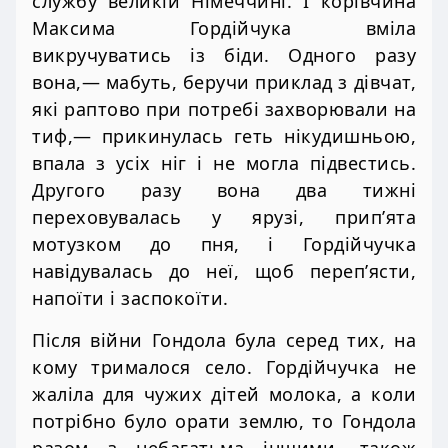
службу великій Німеччині. І корівчина
Максима Гордійчука вміла
викручуватись із біди. Одного разу
вона,— мабуть, беручи приклад з дівчат,
які раптово при потребі захворювали на
тиф,— прикинулась геть нікудишньою,
впала з усіх ніг і не могла підвестись.
Другого разу вона два тижні
переховувалась у ярузі, прип’ята
мотузком до пня, і Гордійчучка
навідувалась до неї, щоб переп’ясти,
напоїти і заспокоїти.
Після війни Гондола була серед тих, на
кому трималося село. Гордійчучка не
жаліла для чужих дітей молока, а коли
потрібно було орати землю, то Гондола