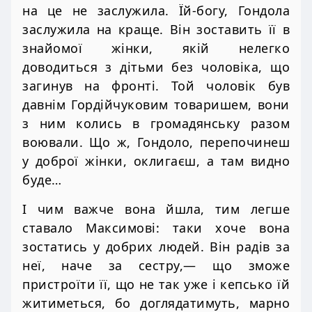
на це не заслужила. Їй-богу, Гондола
заслужила на краще. Він зоставить її в
знайомої жінки, якій нелегко
доводиться з дітьми без чоловіка, що
загинув на фронті. Той чоловік був
давнім Гордійчуковим товаришем, вони
з ним колись в громадянську разом
воювали. Що ж, Гондоло, перепочинеш
у доброї жінки, оклигаєш, а там видно
буде…
І чим важче вона йшла, тим легше
ставало Максимові: таки хоче вона
зостатись у добрих людей. Він радів за
неї, наче за сестру,— що зможе
пристроїти її, що не так уже і кепсько їй
житиметься, бо доглядатимуть, марно