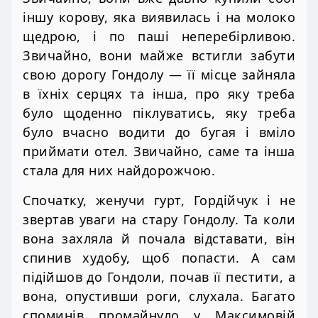
іншу корову, яка виявилась і на молоко
щедрою, і по паші неперебірливою.
Звичайно, вони майже встигли забути
свою дорогу Гондолу — її місце зайняла
в їхніх серцях та інша, про яку треба
було щоденно піклуватись, яку треба
було вчасно водити до бугая і вміло
приймати отел. Звичайно, саме та інша
стала для них найдорожчою.
Спочатку, женучи гурт, Гордійчук і не
звертав уваги на стару Гондолу. Та коли
вона захляла й почала відставати, він
спинив худобу, щоб попасти. А сам
підійшов до Гондоли, почав її пестити, а
вона, опустивши роги, слухала. Багато
споминів промайнуло у Максимовій