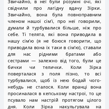
Звичайно, в неї були розумні очі, які
свідчили про лагідну вдачу Зірки.
Звичайно, вона була повноправним
членом нашої сім’ї, про неї говорили,
думали й турбувалися більше, ніж про
себе. Ті телята, які вона приводила в
нашу сім’ю (я не боюся говорити, що
приводила вона їх таки в сім’ю), ставали
для нас рідними братами або
сестрами — залежно від того, були це
бички чи телички. Коли Зірка
поверталася з поля пізно, то всі
турбувалися, щоб із нею бодай чого-
небудь не сталося. Коли вранці вона
просиналася в кепському настрої, то це
псувало нам настрій протягом цілого
дня. Коли Зірка накульгувала на