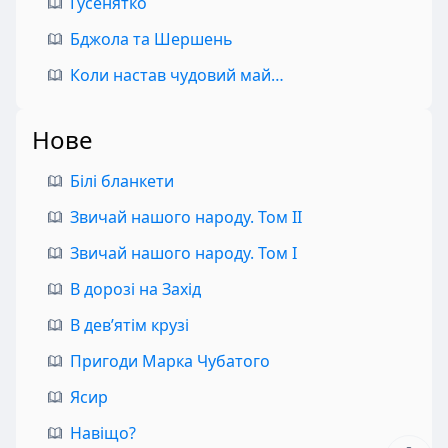
Гусенятко
Бджола та Шершень
Коли настав чудовий май…
Нове
Білі бланкети
Звичай нашого народу. Том II
Звичай нашого народу. Том I
В дорозі на Захід
В дев’ятім крузі
Пригоди Марка Чубатого
Ясир
Навіщо?