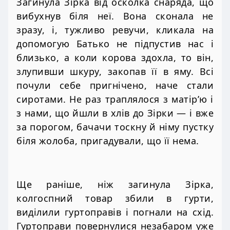
Загинула Зірка від осколка снаряда, що
вибухнув біля неї. Вона сконала не
зразу, і, тужливо ревучи, кликала на
допомогую Батько не підпустив нас і
близько, а коли корова здохла, то він,
злупивши шкуру, закопав її в яму. Всі
почули себе пригнічено, наче стали
сиротами. Не раз траплялося з матір’ю і
з нами, що йшли в хлів до Зірки — і вже
за порогом, бачачи тоскну й німу пустку
біля жолоба, пригадували, що її нема.
Ще раніше, ніж загинула Зірка,
колгоспний товар збили в гурти,
виділили гуртоправів і погнали на схід.
Гуртоправи повернулися незабаром уже