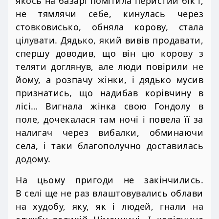
якось на базарі помітила перистий бік і,
не тямлячи себе, кинулась через
стовковисько, обняла корову, стала
цілувати. Дядько, який вивів продавати,
спершу доводив, що він цю корову з
теляти доглянув, але люди повірили не
йому, а розпачу жінки, і дядько мусив
признатись, що надибав корівчину в
лісі… Вигнала жінка свою Гондолу в
поле, дочекалася там ночі і повела її за
налигач через вибалки, обминаючи
села, і таки благополучно доставилась
додому.
На цьому пригоди не закінчились.
В селі ще не раз влаштовувались облави
на худобу, яку, як і людей, гнали на