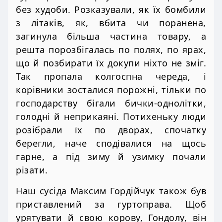
без худоби. Розказували, як їх бомбили
з літаків, як, вбита чи поранена,
загинула більша частина товару, а
решта порозбігалась по полях, по ярах,
що й позбирати їх докупи ніхто не зміг.
Так пропала колгоспна череда, і
корівники зосталися порожні, тільки по
господарству бігали бички-однолітки,
голодні й неприкаяні. Потихеньку люди
розібрали їх по дворах, спочатку
берегли, наче сподівалися на щось
гарне, а під зиму й узимку почали
різати.
Наш сусіда Максим Гордійчук також був
приставлений за гуртоправа. Щоб
урятувати й свою корову, Гондолу, він