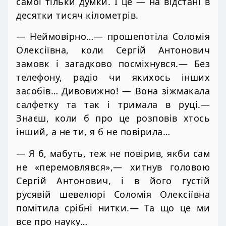
самої тільки думки. І це — на відстані в
десятки тисяч кілометрів.
— Неймовірно…— прошепотіла Соломія
Олексіївна, коли Сергій Антонович
замовк і загадково посміхнувся.— Без
телефону, радіо чи якихось інших
засобів… Дивовижно! — Вона зіжмакала
салфетку та так і тримала в руці.—
Знаєш, коли б про це розповів хтось
інший, а не ти, я б не повірила…
— Я б, мабуть, теж не повірив, якби сам
не «перемовлявся»,— хитнув головою
Сергій Антонович, і в його густій
русявій шевелюрі Соломія Олексіївна
помітила срібні нитки.— Та що це ми
все про науку…