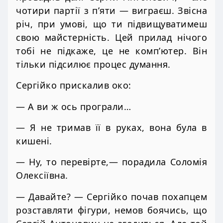
чотири партії з п’яти — виграєш. Звісна
річ, при умові, що ти підвищуватимеш
свою майстерність. Цей прилад нічого
тобі не підкаже, це не комп’ютер. Він
тільки підсилює процес думання.
Сергійко прискалив око:
— А ви ж ось програли…
— Я не тримав її в руках, вона була в
кишені.
— Ну, то перевірте,— порадила Соломія
Олексіївна.
— Давайте? — Сергійко почав похапцем
розставляти фігури, немов боячись, що