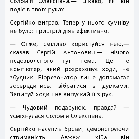
Соломія Олексіївна.— Цікаво, як він
подіє в твоїх руках…
Сергійко виграв. Тепер у нього сумніву
не було: пристрій діяв ефективно.
— Отже, сміливо користуйся нею,—
сказав Сергій Антонович,— нічого
недозволеного тут нема. Це не
комп’ютер, який розраховує ходи, не
збудник. Біорезонатор лише допомагає
зосередитись, зібратися з думками.
Записуй ходи і не випускай її з рук.
— Чудовий подарунок, правда? —
усміхнулася Соломія Олексіївна.
Сергійко насупив брови, демонструючи
стриманість, Авжеж, хіба він