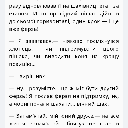
разу відновлював її на шахівниці етап за
етапом. Його прохідний пішак дійшов
до сьомої горизонталі, один крок — і це
вже ферзь!
— Я завагався,— ніяково посміхнувся
хлопець,— чи підтримувати цього
пішака, чи виводити коня на кращу
позицію…
— І вирішив?..
— Ну… розумієте… це ж міг бути другий
ферзь! Я послав ферзя на підтримку, ну,
а чорні почали шахати… вічний шах.
— Запам’ятай, мій юний друже,— на все
життя запам’ятай.: боягуз не грає в