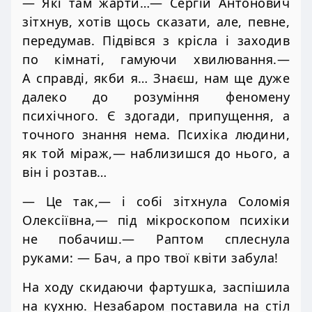
— Які там жарти…— Сергій Антонович
зітхнув, хотів щось сказати, але, певне,
передумав. Підвівся з крісла і заходив
по кімнаті, гамуючи хвилювання.—
А справді, якби я… Знаєш, нам ще дуже
далеко до розуміння феномену
психічного. Є здогади, припущення, а
точного знання нема. Психіка людини,
як той міраж,— наблизишся до нього, а
він і розтав…
— Це так,— і собі зітхнула Соломія
Олексіївна,— під мікроскопом психіки
не побачиш.— Раптом сплеснула
руками: — Бач, а про твої квіти забула!
На ходу скидаючи фартушка, заспішила
на кухню. Незабаром поставила на стіл