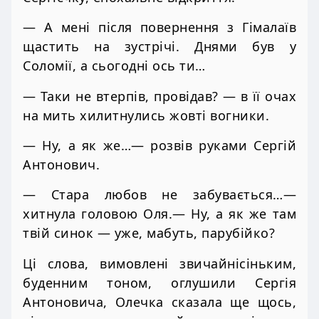
— А мені після повернення з Гімалаїв
щастить на зустрічі. Днями був у
Соломії, а сьогодні ось ти…
— Таки не втерпів, провідав? — в її очах
на мить хилитнулись жовті вогники.
— Ну, а як же…— розвів руками Сергій
Антонович.
— Стара любов не забувається…—
хитнула головою Оля.— Ну, а як же там
твій синок — уже, мабуть, парубійко?
Ці слова, вимовлені звичайнісіньким,
буденним тоном, оглушили Сергія
Антоновича, Олечка сказала ще щось,