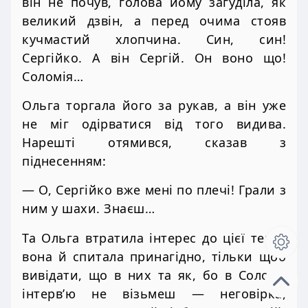
він не почув, голова йому загуділа, як
великий дзвін, а перед очима стояв
кучмастий хлопчина. Син, син!
Сергійко. А він Сергій. Он воно що!
Соломія…
Ольга торгала його за рукав, а він уже
не міг одірватися від того видива.
Нарешті отямився, сказав з
піднесенням:
— О, Сергійко вже мені по плечі! Грали з
ним у шахи. Знаєш…
Та Ольга втратила інтерес до цієї теми,
вона й спитала принагідно, тільки щоб
вивідати, що в них та як, бо в Соломії
інтерв’ю не візьмеш — неговірка,