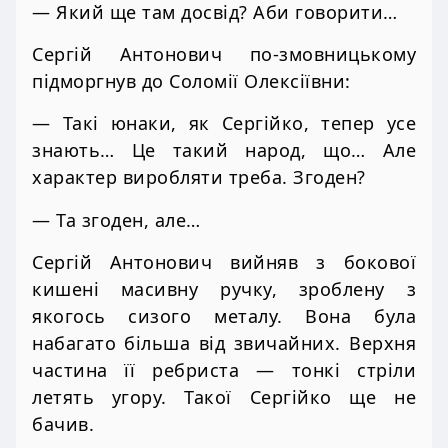
— Який ще там досвід? Аби говорити…
Сергій Антонович по-змовницькому
підморгнув до Соломії Олексіївни:
— Такі юнаки, як Сергійко, тепер усе
знають… Це такий народ, що… Але
характер виробляти треба. Згоден?
— Та згоден, але…
Сергій Антонович вийняв з бокової
кишені масивну ручку, зроблену з
якогось сизого металу. Вона була
набагато більша від звичайних. Верхня
частина її ребриста — тонкі стріли
летять угору. Такої Сергійко ще не
бачив.