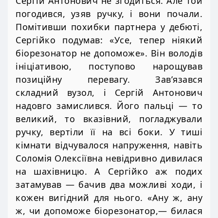
Сергій Антонович не згодиться. Але той
погодився, узяв ручку, і вони почали.
Помітивши похибки партнера у дебюті,
Сергійко подумав: «Усе, тепер ніякий
біорезонатор не допоможе». Він володів
ініціативою, поступово нарощував
позиційну перевагу. Зав’язався
складний вузол, і Сергій Антонович
надовго замислився. Його пальці — то
великий, то вказівний, погладжували
ручку, вертіли її на всі боки. У тиші
кімнати відчувалося напруження, навіть
Соломія Олексіївна невідривно дивилася
на шахівницю. А Сергійко аж подих
затамував — бачив два можливі ходи, і
кожен вигідний для нього. «Ану ж, ану
ж, чи допоможе біорезонатор,— билася