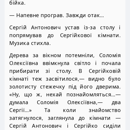
бійка.
— Напевне програв. Завжди отак…
Сергій Антонович устав із-за столу і
попрямував до Сергійкової кімнати.
Музика стихла.
Дерева за вікном потемніли, Соломія
Олексіївна ввімкнула світло і почала
прибирати зі столу. В Сергійковій
кімнаті теж засвітилося,— видно було
золотисту стежечку під його дверима.
«Ну, що ж, нехай познайомляться…—
думала Соломія Олексіївна,— два
Сергії…» Та коли знайомство
затягнулося, заглянула до кімнати —
Сергій Антонович і Сергійко сиділи