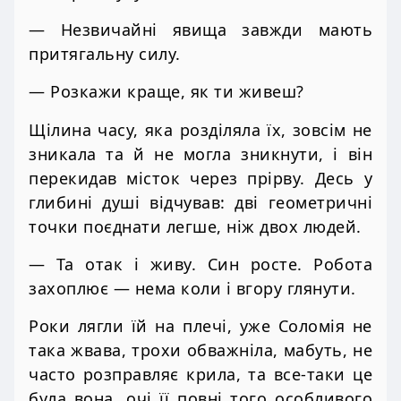
— Незвичайні явища завжди мають
притягальну силу.
— Розкажи краще, як ти живеш?
Щілина часу, яка розділяла їх, зовсім не
зникала та й не могла зникнути, і він
перекидав місток через прірву. Десь у
глибині душі відчував: дві геометричні
точки поєднати легше, ніж двох людей.
— Та отак і живу. Син росте. Робота
захоплює — нема коли і вгору глянути.
Роки лягли їй на плечі, уже Соломія не
така жвава, трохи обважніла, мабуть, не
часто розправляє крила, та все-таки це
була вона, очі її повні того особливого