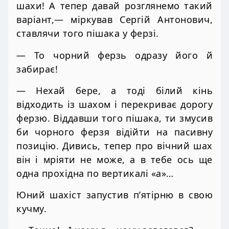
шахи! А тепер давай розглянемо такий
варіант,— міркував Сергій Антонович,
ставлячи того пішака у ферзі.
— То чорний ферзь одразу його й
забирає!
— Нехай бере, а тоді білий кінь
відходить із шахом і перекриває дорогу
ферзю. Віддавши того пішака, ти змусив
би чорного ферзя відійти на пасивну
позицію. Дивись, тепер про вічний шах
він і мріяти не може, а в тебе ось ще
одна прохідна по вертикалі «а»…
Юний шахіст запустив п’ятірню в свою
кучму.