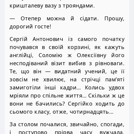
кришталеву вазу з трояндами.
— Отепер можна й сідати. Прошу,
дорогий госте!
Сергій Антонович із самого початку
почувався в своїй корзині, як кажуть
англійці, Соломію ж Олексіївну його
несподіваний візит вибив з рівноваги.
Те, що він — видатний учений, це її
зовсім не хвилює, на стрічці пам’яті
замиготіли інші кадри… Колись удвох
мріяли про спільне життя… Скільки ж це
вони не бачились? Сергійко ходить до
сьомого класу, отже, чотирнадцять…
За столом почалися, звичайно, спогади,
і поступово прірва часу вужчала,