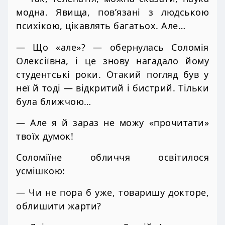
модна. Явища, пов’язані з людською
психікою, цікавлять багатьох. Але…
— Що «але»? — обернулась Соломія
Олексіївна, і це знову нагадало йому
студентські роки. Отакий погляд був у
неї й тоді — відкритий і бистрий. Тільки
була ближчою…
— Але я й зараз не можу «прочитати»
твоїх думок!
Соломіїне обличчя освітилося
усмішкою:
— Чи не пора б уже, товаришу докторе,
облишити жарти?