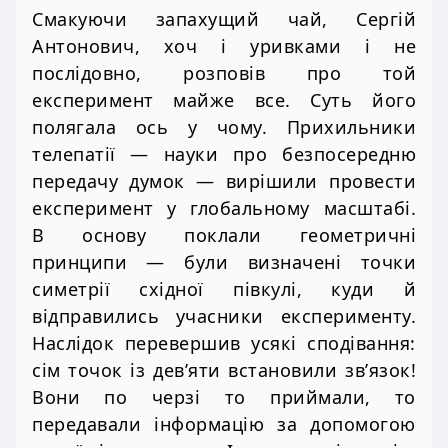
Смакуючи запахущий чай, Сергій
Антонович, хоч і уривками і не
послідовно, розповів про той
експеримент майже все. Суть його
полягала ось у чому. Прихильники
телепатії — науки про безпосередню
передачу думок — вирішили провести
експеримент у глобальному масштабі.
В основу поклали геометричні
принципи — були визначені точки
симетрії східної півкулі, куди й
відправились учасники експерименту.
Наслідок перевершив усякі сподівання:
сім точок із дев’яти встановили зв’язок!
Вони по черзі то приймали, то
передавали інформацію за допомогою