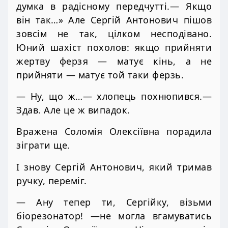
думка в радісному передчутті.— Якщо
він так…» Але Сергій Антонович пішов
зовсім не так, цілком несподівано.
Юний шахіст похолов: якщо прийняти
жертву ферзя — матує кінь, а не
прийняти — матує той таки ферзь.
— Ну, що ж…— хлопець похнюпився.—
Здав. Але це ж випадок.
Вражена Соломія Олексіївна порадила
зіграти ще.
І знову Сергій Антонович, який тримав
ручку, переміг.
— Ану тепер ти, Сергійку, візьми
біорезонатор! —не могла вгамуватись