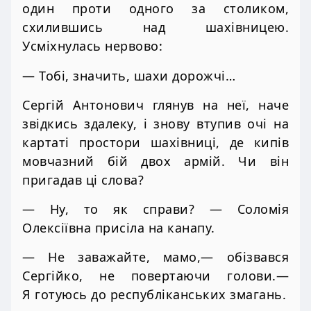
один проти одного за столиком,
схилившись над шахівницею.
Усміхнулась нервово:
— Тобі, значить, шахи дорожчі…
Сергій Антонович глянув на неї, наче
звідкись здалеку, і знову втупив очі на
картаті простори шахівниці, де кипів
мовчазний бій двох армій. Чи він
пригадав ці слова?
— Ну, то як справи? — Соломія
Олексіївна присіла на канапу.
— Не заважайте, мамо,— обізвався
Сергійко, не повертаючи голови.—
Я готуюсь до республіканських змагань.