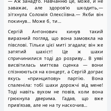
— Аж занадто. Навчанню це, може, й не
заважає, але здоров’ю шкодить,—
зітхнула Соломія Олексіївна.— Якби він
покинув… Може б, ти…
Сергій Антонович кинув такий
виразний погляд, що вона замовкла на
півслові. Тільки цієї миті згадала; він же
затятий шахіст! Це ж шахи
спричинилися тоді до розриву… В уяві
висвітилась миттєва сценка — вони
спізнюються на концерт, а Сергій дограє
якусь «принципову» партію. Вона
спаленіла: тобі шахи дорожчі від мене!
Тоді навіть вухом не повів, коли вона
грюкнула дверима. Гадав, що вже
прив’язав, але не на ту наскочив…