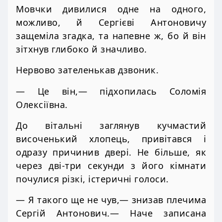
Мовчки дивилися одне на одного,
можливо, й Сергієві Антоновичу
защеміла згадка, та напевне ж, бо й він
зітхнув глибоко й значливо.
Нервово зателенькав дзвоник.
— Це він,— підхопилась Соломія
Олексіївна.
До вітальні заглянув кучмастий
височенький хлопець, привітався і
одразу причинив двері. Не більше, як
через дві-три секунди з його кімнати
почулися різкі, істеричні голоси.
— Я такого ще не чув,— знизав плечима
Сергій Антонович.— Наче записана