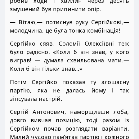
робив ходи і хвилин через десять
змушений був припинити опір.
— Вітаю,— потиснув руку Сергійкові,—
молодчина, це була тонка комбінація!
Сергійко сяяв, Соломії Олексіївні теж
було радісно. «Коли б він знав, у кого
виграв! — думала схвильована мати.—
Коли б він тільки знав…»
Потім Сергійко показав ту злощасну
партію, яка не далась йому і так
зіпсувала настрій.
Сергій Антонович, наморщивши лоба,
довго вивчав позицію, тоді разом із
Сергійком почав розглядати варіанти.
Малий чудово пам’ятав партію і кожного