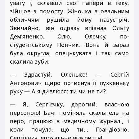
увагу і, склавши свої папери в теку,
зійшов з помосту. Жіночка з овальним
обличчям рушила йому назустріч.
Звичайно, він одразу впізнав Ольгу
Дем’яненко. Олю, Олечку, по-
студентському Пончик. Вона й зараз
була округла, опецькувата і так само
скалила зуби.
— Здрастуй, Оленько! — Сергій
Антонович щиро потиснув її пухкеньку
руку.— А я дивлюся: ти чи не ти?
— Я, Сергієчку, дорогий, власною
персоною! Бач, поміняла скальпель на
перо, працюю в медичному журналі, і
коли почула, що ти… Грандіозно,
Сергієчку, епохальне відкриття!