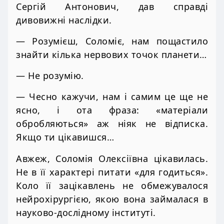
Сергій Антонович, дав справді
дивовижні наслідки.
— Розумієш, Соломіє, нам пощастило
знайти кілька нервових точок планети…
— Не розумію.
— Чесно кажучи, нам і самим це ще не
ясно, і ота фраза: «матеріали
обробляються» аж ніяк не відписка.
Якщо ти цікавишся…
Авжеж, Соломія Олексіївна цікавилась.
Не в її характері питати «для годиться».
Коло її зацікавлень не обмежувалося
нейрохірургією, якою вона займалася в
науково-дослідному інституті.