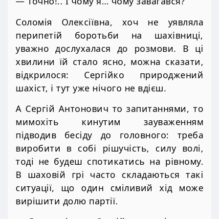
— Точно!.. І чому я… чому завагався?
Соломія Олексіївна, хоч не уявляла
перипетій боротьби на шахівниці,
уважно дослухалася до розмови. В ці
хвилини їй стало ясно, можна сказати,
відкрилося: Сергійко природжений
шахіст, і тут уже нічого не вдієш.
А Сергій Антонович то запитаннями, то
мимохіть кинутим зауваженням
підводив бесіду до головного: треба
виробити в собі рішучість, силу волі,
тоді не будеш спотикатись на рівному.
В шаховій грі часто складаються такі
ситуації, що один сміливий хід може
вирішити долю партії.