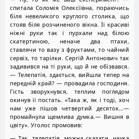
спитала Соломія Олексіївна, пораючись
біля невеликого круглого столика, що
стояв біля розчиненого вікна. Її красиві
ніжні руки так і пурхали над білою
скатертиною, неначе два птахи,
ставлячи то вазу з фруктами, то чайний
сервіз, то тарілки. Сергій Антонович так
задивився на ті руки, що й не обізвався.
— Телепатія, здається, вийшла тепер на
передній край? — провадила господиня.
Гість зворухнувся, теплим поглядом
окинув її постать. «Така ж, як і тоді, хоч
нам уже пішов четвертий десяток…—
промайнула щемлива думка.— Вишня в
цвіту». Уголос промовив:
— Так, телепатія, можна сказати, наука