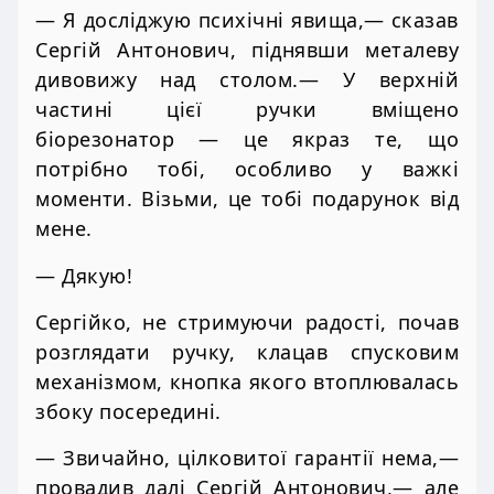
— Я досліджую психічні явища,— сказав
Сергій Антонович, піднявши металеву
дивовижу над столом.— У верхній
частині цієї ручки вміщено
біорезонатор — це якраз те, що
потрібно тобі, особливо у важкі
моменти. Візьми, це тобі подарунок від
мене.
— Дякую!
Сергійко, не стримуючи радості, почав
розглядати ручку, клацав спусковим
механізмом, кнопка якого втоплювалась
збоку посередині.
— Звичайно, цілковитої гарантії нема,—
провадив далі Сергій Антонович,— але