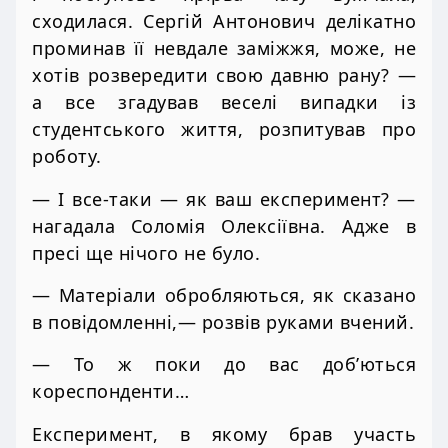
сходилася. Сергій Антонович делікатно
проминав її невдале заміжжя, може, не
хотів розвередити свою давню рану? —
а все згадував веселі випадки із
студентського життя, розпитував про
роботу.
— І все-таки — як ваш експеримент? —
нагадала Соломія Олексіївна. Адже в
пресі ще нічого не було.
— Матеріали обробляються, як сказано
в повідомленні,— розвів руками вчений.
— То ж поки до вас доб’ються
кореспонденти…
Експеримент, в якому брав участь