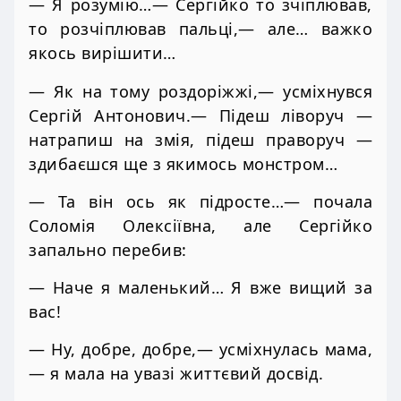
— Я розумію…— Сергійко то зчіплював,
то розчіплював пальці,— але… важко
якось вирішити…
— Як на тому роздоріжжі,— усміхнувся
Сергій Антонович.— Підеш ліворуч —
натрапиш на змія, підеш праворуч —
здибаєшся ще з якимось монстром…
— Та він ось як підросте…— почала
Соломія Олексіївна, але Сергійко
запально перебив:
— Наче я маленький… Я вже вищий за
вас!
— Ну, добре, добре,— усміхнулась мама,
— я мала на увазі життєвий досвід.