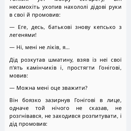
несамохіть ухопив нахололі дідові руки
в свої й промовив:
— Еге, десь, батькові знову кепсько з
легенями!
— Ні, мені не ліків, я…
Дід розкутав шматину, взяв із неї свої
п’ять камінчиків і, простягти Гонігові,
мовив:
— Можна мені оце зважити?
Він боязко зазирнув Гонігові в лице,
одначе той нічого не сказав, не
розгнівався, не заходився розпитувати, і
дід промовив: