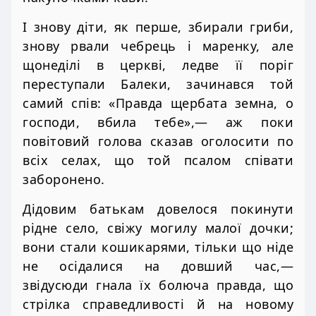
І знову діти, як перше, збирали гриби,
знову рвали чебрець і маренку, але
щонеділі в церкві, ледве її поріг
переступали Балеки, зачинався той
самий спів: «Правда щербата земна, о
господи, вбила тебе»,— аж поки
повітовий голова сказав оголосити по
всіх селах, що той псалом співати
заборонено.
Дідовим батькам довелося покинути
рідне село, свіжу могилу малої дочки;
вони стали кошикарями, тільки що ніде
не осідалися на довший час,—
звідусюди гнала їх болюча правда, що
стрілка справедливості й на новому