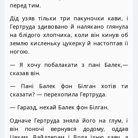
перед тим.
Дід узяв тільки три пакуночки кави, і
Гертруда здивовано й налякано глянула
на блідого хлопчика, коли він кинув об
землю кисленьку цукерку й настоптав її
ногою.
— Я хочу побалакати з пані Балек,—
сказав він.
— Пані Балек фон Білган хотів ти
сказати? — перехопила Гертруда.
— Гаразд, нехай Балек фон Білган.
Одначе Гертруда зняла його на глум, і
він поночі вернувся додому, оддав
Цехам, Вайдлерам і Вола їхню каву, а