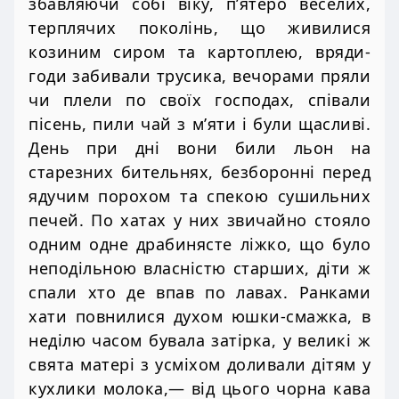
збавляючи собі віку, п’ятеро веселих,
терплячих поколінь, що живилися
козиним сиром та картоплею, вряди-
годи забивали трусика, вечорами пряли
чи плели по своїх господах, співали
пісень, пили чай з м’яти і були щасливі.
День при дні вони били льон на
старезних бительнях, безборонні перед
ядучим порохом та спекою сушильних
печей. По хатах у них звичайно стояло
одним одне драбинясте ліжко, що було
неподільною власністю старших, діти ж
спали хто де впав по лавах. Ранками
хати повнилися духом юшки-смажка, в
неділю часом бувала затірка, у великі ж
свята матері з усміхом доливали дітям у
кухлики молока,— від цього чорна кава