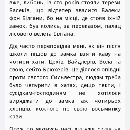
вже, либонь, із сто років стояли терези
Балеків, що відтепер звалися Балеки
фон Білгани, бо на місці, де стояв їхній
замок, був колись, за переказом, палац
лісового велета Білгана.
Дід часто переповідав мені, як він після
школи пішов до замка взяти каву на
чотири хати: Цехів, Вайдлерів, Вола та
свою, себто Брюхерів. Це діялося опівдні
проти святого Сильвестра, людям треба
було чепурити в хатах, дещо пекти, і
сусідкам-господиням не хотілося
виряджати до замка аж чотирьох
хлопців, кожного по свою восьминку
кави.
Отож по якомусь часі дід уже сидів на