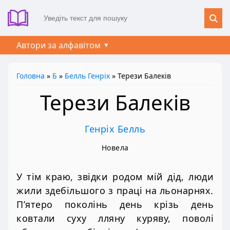
Автори за алфавітом
Головна
»
Б
»
Белль Генріх
» Терези Балеків
Терези Балеків
Генріх Белль
Новела
У тім краю, звідки родом мій дід, люди
жили здебільшого з праці на льонарнях.
П’ятеро поколінь день крізь день
ковтали суху лляну куряву, поволі