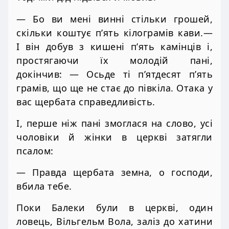
— Бо ви мені винні стільки грошей,
скільки коштує п’ять кілограмів кави.—
І він добув з кишені п’ять камінців і,
простягаючи їх молодій пані,
докінчив: — Осьде ті п’ятдесят п’ять
грамів, що ще не стає до півкіла. Отака у
вас щербата справедливість.
І, перше ніж пані змоглася на слово, усі
чоловіки й жінки в церкві затягли
псалом:
— Правда щербата земна, о господи,
вбила тебе.
Поки Балеки були в церкві, один
ловець, Вільгельм Вола, заліз до хатини