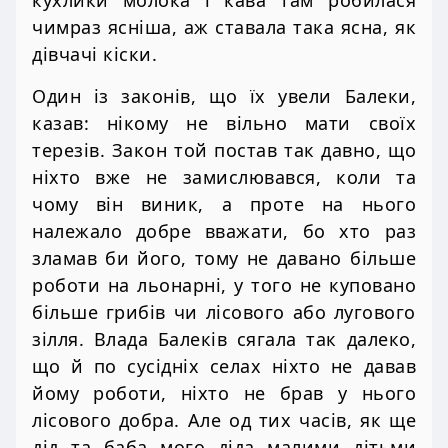
чимраз ясніша, аж ставала така ясна, як
дівчачі кіски.
Один із законів, що їх увели Балеки,
казав: нікому не вільно мати своїх
терезів. Закон той постав так давно, що
ніхто вже не замислювався, коли та
чому він виник, а проте на нього
належало добре вважати, бо хто раз
зламав би його, тому не давано більше
роботи на льонарні, у того не куповано
більше грибів чи лісового або лугового
зілля. Влада Балеків сягала так далеко,
що й по сусідніх селах ніхто не давав
йому роботи, ніхто не брав у нього
лісового добра. Але од тих часів, як ще
дід та баба мого діда малими дітьми