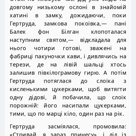
довгому низькому ослоні в знайомій
хатині в замку, дожидаючи, поки
Гертруда, замкова покоївка,— пані
Балек фон Білган клопоталася
наступним святом,— відкладала для
нього чотири готові, зважені на
фабриці пакуночки кави, і дивлячись на
терези, де на лівій шальці хтось
залишив півкілограмову гирю. А потім
Гертруда потяглася до слоїка з
кисленькими цукерками, щоб витягти
одну дідові, й побачила, що слоїк
порожній: його насипали цукерками,
тими, що по марці кіло, один раз на рік.
Гертруда засміялася, промовила:
«Стривай, я зараз принесу», і дід із