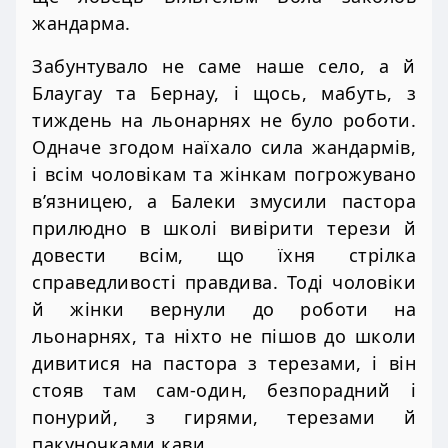
жандарма.
Забунтувало не саме наше село, а й
Блаугау та Бернау, і щось, мабуть, з
тиждень на льонарнях не було роботи.
Одначе згодом наїхало сила жандармів,
і всім чоловікам та жінкам погрожувано
в’язницею, а Балеки змусили пастора
прилюдно в школі вивірити терези й
довести всім, що їхня стрілка
справедливості правдива. Тоді чоловіки
й жінки вернули до роботи на
льонарнях, та ніхто не пішов до школи
дивитися на пастора з терезами, і він
стояв там сам-один, безпорадний і
понурий, з гирями, терезами й
пакуночками кави.