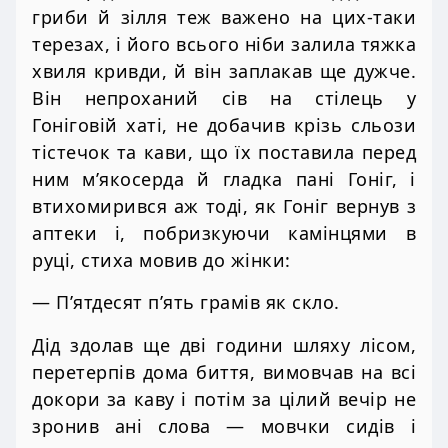
гриби й зілля теж важено на цих-таки
терезах, і його всього ніби залила тяжка
хвиля кривди, й він заплакав ще дужче.
Він непроханий сів на стілець у
Гоніговій хаті, не добачив крізь сльози
тістечок та кави, що їх поставила перед
ним м’якосерда й гладка пані Гоніг, і
втихомирився аж тоді, як Гоніг вернув з
аптеки і, побризкуючи камінцями в
руці, стиха мовив до жінки:
— П’ятдесят п’ять грамів як скло.
Дід здолав ще дві години шляху лісом,
перетерпів дома биття, вимовчав на всі
докори за каву і потім за цілий вечір не
зронив ані слова — мовчки сидів і