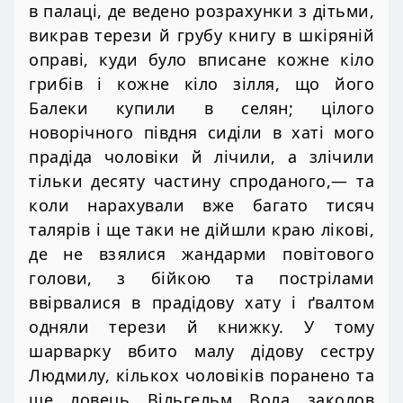
в палаці, де ведено розрахунки з дітьми,
викрав терези й грубу книгу в шкіряній
оправі, куди було вписане кожне кіло
грибів і кожне кіло зілля, що його
Балеки купили в селян; цілого
новорічного півдня сиділи в хаті мого
прадіда чоловіки й лічили, а злічили
тільки десяту частину спроданого,— та
коли нарахували вже багато тисяч
талярів і ще таки не дійшли краю лікові,
де не взялися жандарми повітового
голови, з бійкою та пострілами
ввірвалися в прадідову хату і ґвалтом
одняли терези й книжку. У тому
шарварку вбито малу дідову сестру
Людмилу, кількох чоловіків поранено та
ще ловець Вільгельм Вола заколов