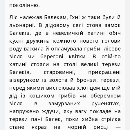
поколінню.
Ліс належав Балекам, їхні ж таки були й
льонарні. В дідовому селі стояв замок
Балеків, де в невеличкій хатині обіч
кухні дружина кожного нового голови
роду важила й оплачувала гриби, лісове
зілля чи берегові квітки. В отій-то
хатині стояли на столі великі терези
Балеків, старовинні, прикрашені
візерунком із золота й бронзи, терези,
перед якими вистоював хлопцем ще мій
дід із кошиком грибів чи оберемком
зілля в замурзаних рученятах,
напружено ждучи, яку вагу покладе на
терези пані Балек, поки хибка стрілка
стане якраз на чорній рисці —