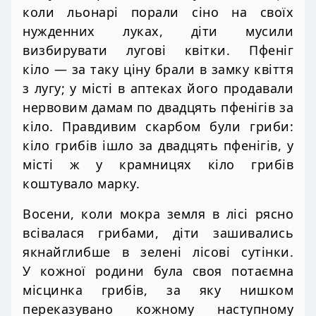
коли льонарі порали сіно на своїх
нужденних луках, діти мусили
визбирувати лугові квітки. Пфеніг
кіло — за таку ціну брали в замку квіття
з лугу; у місті в аптеках його продавали
нервовим дамам по двадцять пфенігів за
кіло. Правдивим скарбом були гриби:
кіло грибів ішло за двадцять пфенігів, у
місті ж у крамницях кіло грибів
коштувало марку.
Восени, коли мокра земля в лісі рясно
всівалася грибами, діти зашивались
якнайглибше в зелені лісові сутінки.
У кожної родини була своя потаємна
місцинка грибів, за яку нишком
переказувано кожному наступному