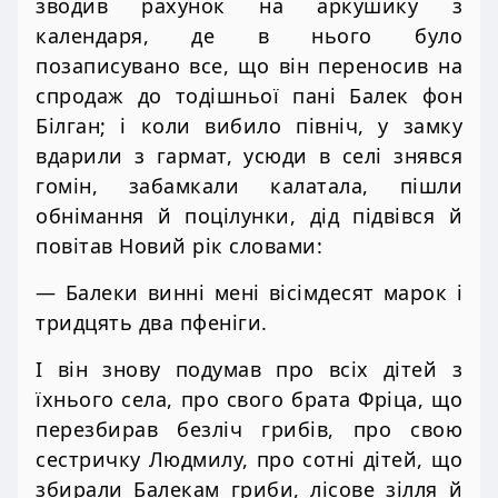
зводив рахунок на аркушику з
календаря, де в нього було
позаписувано все, що він переносив на
спродаж до тодішньої пані Балек фон
Білган; і коли вибило північ, у замку
вдарили з гармат, усюди в селі знявся
гомін, забамкали калатала, пішли
обнімання й поцілунки, дід підвівся й
повітав Новий рік словами:
— Балеки винні мені вісімдесят марок і
тридцять два пфеніги.
І він знову подумав про всіх дітей з
їхнього села, про свого брата Фріца, що
перезбирав безліч грибів, про свою
сестричку Людмилу, про сотні дітей, що
збирали Балекам гриби, лісове зілля й