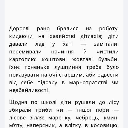
Дорослі рано бралися на роботу,
кидаючи на хазяйстві дітлахів; діти
давали лад у хаті — замітали,
перемивали начиння й чистили
картоплю: коштовні жовтаві бульби.
їхнє тоненьке лушпиння треба було
показувати на очі старшим, аби одвести
від себе підозру в марнотратстві чи
недбайливості.
Щодня по школі діти рушали до лісу
збирали гриби чи — іншої пори —
лісове зілля: маренку, чебрець, кмин,
м’яту, наперсник, а влітку, в косовицю,