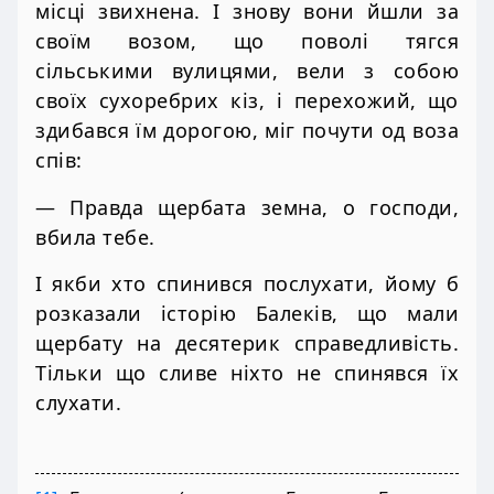
місці звихнена. І знову вони йшли за
своїм возом, що поволі тягся
сільськими вулицями, вели з собою
своїх сухоребрих кіз, і перехожий, що
здибався їм дорогою, міг почути од воза
спів:
— Правда щербата земна, о господи,
вбила тебе.
І якби хто спинився послухати, йому б
розказали історію Балеків, що мали
щербату на десятерик справедливість.
Тільки що сливе ніхто не спинявся їх
слухати.