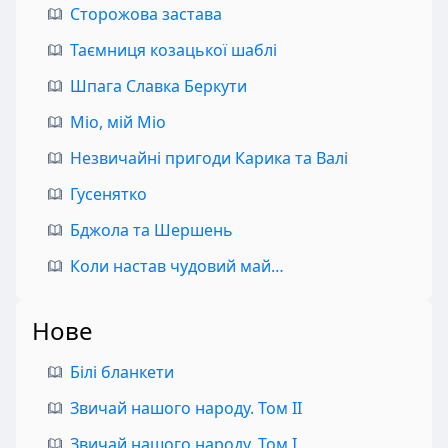
Сторожова застава
Таємниця козацької шаблі
Шпага Славка Беркути
Міо, мій Міо
Незвичайні пригоди Карика та Валі
Гусенятко
Бджола та Шершень
Коли настав чудовий май…
Нове
Білі бланкети
Звичай нашого народу. Том II
Звичай нашого народу. Том I