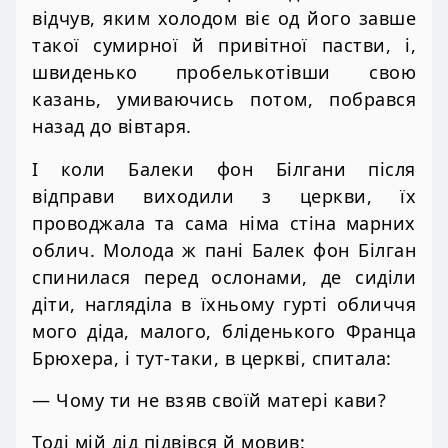
відчув, яким холодом віє од його завше
такої сумирної й привітної пастви, і,
швиденько пробелькотівши свою
казань, умиваючись потом, побрався
назад до вівтаря.
І коли Балеки фон Білгани після
відправи виходили з церкви, їх
проводжала та сама німа стіна марних
облич. Молода ж пані Балек фон Білган
спинилася перед ослонами, де сиділи
діти, нагляділа в їхньому гурті обличчя
мого діда, малого, бліденького Франца
Брюхера, і тут-таки, в церкві, спитала:
— Чому ти не взяв своїй матері кави?
Тоді мій дід підвівся й мовив: