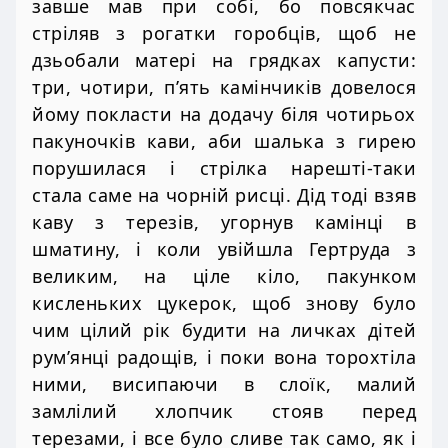
завше мав при собі, бо повсякчас
стріляв з рогатки горобців, щоб не
дзьобали матері на грядках капусти:
три, чотири, п’ять камінчиків довелося
йому покласти на додачу біля чотирьох
пакуночків кави, аби шалька з гирею
порушилася і стрілка нарешті-таки
стала саме на чорній рисці. Дід тоді взяв
каву з терезів, угорнув камінці в
шматину, і коли увійшла Гертруда з
великим, на ціле кіло, пакунком
кисленьких цукерок, щоб знову було
чим цілий рік будити на личках дітей
рум’янці радощів, і поки вона торохтіла
ними, висипаючи в слоїк, малий
замлілий хлопчик стояв перед
терезами, і все було сливе так само, як і