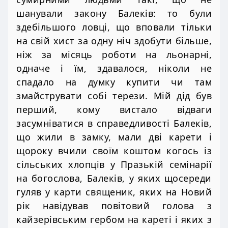
шанували закону Балеків: то були
здебільшого ловці, що вповали тільки
на свій хист за одну ніч здобути більше,
ніж за місяць роботи на льонарні,
одначе і їм, здавалося, ніколи не
спадало на думку купити чи там
змайструвати собі терези. Мій дід був
перший, кому вистало відваги
засумніватися в справедливості Балеків,
що жили в замку, мали дві карети і
щороку вчили своїм коштом когось із
сільських хлопців у Празькій семінарії
на богослова, Балеків, у яких щосереди
гуляв у карти священик, яких на Новий
рік навідував повітовий голова з
кайзерівським гербом на кареті і яких з