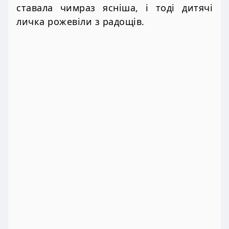
ставала чимраз ясніша, і тоді дитячі
личка рожевіли з радощів.