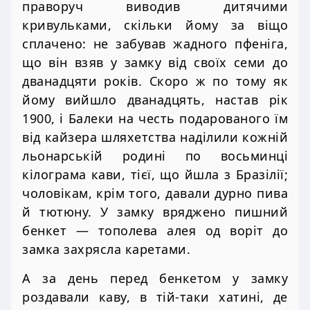
праворуч виводив дитячими
кривульками, скільки йому за віщо
сплачено: не забував жадного пфеніга,
що він взяв у замку від своїх семи до
дванадцяти років. Скоро ж по тому як
йому вийшло дванадцять, настав рік
1900, і Балеки на честь подарованого їм
від кайзера шляхетства наділили кожній
льонарській родині по восьминці
кілограма кави, тієї, що йшла з Бразілії;
чоловікам, крім того, давали дурно пива
й тютюну. У замку вряджено пишний
бенкет — тополева алея од воріт до
замка захрясла каретами.
А за день перед бенкетом у замку
роздавали каву, в тій-таки хатині, де