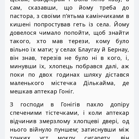
сам, сказавши, що йому треба до
пастора, з своїми п’ятьма камінчиками в
кишені попростував геть із села. Йому
довелося чимало попойти, щоб знайти
такого, хто мав терези, кому було
вільно їх мати; у селах Блаугау й Бернау,
він знав, терезів не було ні в кого, і,
минувши їх, хлопець побрався далі, аж
поки по двох годинах шляху дістався
маленького містечка Дількайма, де
мешкав аптекар Гоніг.
З господи в Гонігів пахло допіру
спеченими тістечками, і коли аптекар
відчинив змерзлому хлопцеві двері, од
нього війнуло пуншем; затиснувши між
тонких уст мокру сигарету, він