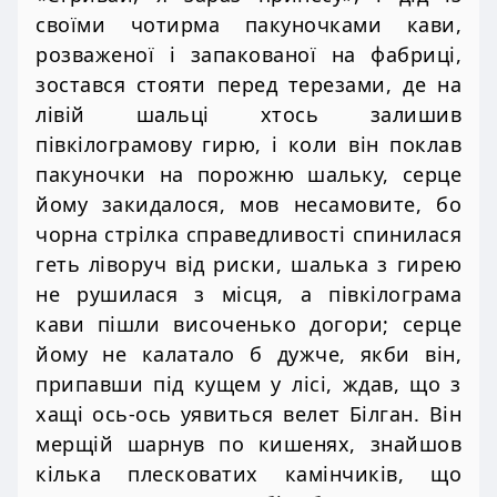
своїми чотирма пакуночками кави,
розваженої і запакованої на фабриці,
зостався стояти перед терезами, де на
лівій шальці хтось залишив
півкілограмову гирю, і коли він поклав
пакуночки на порожню шальку, серце
йому закидалося, мов несамовите, бо
чорна стрілка справедливості спинилася
геть ліворуч від риски, шалька з гирею
не рушилася з місця, а півкілограма
кави пішли височенько догори; серце
йому не калатало б дужче, якби він,
припавши під кущем у лісі, ждав, що з
хащі ось-ось уявиться велет Білган. Він
мерщій шарнув по кишенях, знайшов
кілька плесковатих камінчиків, що