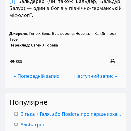
[1]
Бальдерер (чи також Бальдер, Бальдур,
Балур) — один з богів у північно-германській
міфології.
Джерело:
Генріх Бель. Біла ворона: Новели.— К.: «Дніпро»,
1969.
Переклад:
Євгенія Горева
880
« Попередній запис
Наступний запис »
Популярне
Вітька + Галя, або Повість про перше кохання
Альбатрос