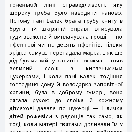
тоненькій лінії справедливості, яку
щороку треба було наводити наново.
Потому пані Балек брала грубу книгу в
брунатній шкіряній оправі, вписувала
туди зважене й виплачувала гроші — по
пфенігові чи по десять пфенігів, тільки
зрідка комусь перепадала марка. І як ще
дід був малий, у хатині повсякчас стояв
великий слоїк з кисленькими
цукерками, і коли пані Балек, тодішня
господиня дому й володарка заповітної
хатини, була в доброму гуморі, вона
сягала рукою до слоїка й кожному
дітлахові давала по цукерці — і личка
дітей рожевіли з радощів так само, як
тоді, коли матері святами доливали їм у
кухлики молока і кава там робилася