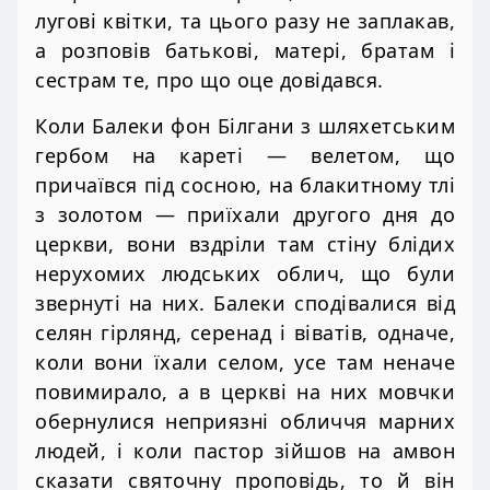
лугові квітки, та цього разу не заплакав,
а розповів батькові, матері, братам і
сестрам те, про що оце довідався.
Коли Балеки фон Білгани з шляхетським
гербом на кареті — велетом, що
причаївся під сосною, на блакитному тлі
з золотом — приїхали другого дня до
церкви, вони вздріли там стіну блідих
нерухомих людських облич, що були
звернуті на них. Балеки сподівалися від
селян гірлянд, серенад і віватів, одначе,
коли вони їхали селом, усе там неначе
повимирало, а в церкві на них мовчки
обернулися неприязні обличчя марних
людей, і коли пастор зійшов на амвон
сказати святочну проповідь, то й він