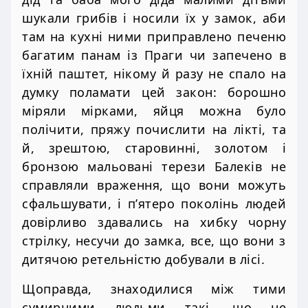
шукали грибів і носили їх у замок, аби
там на кухні ними приправлено печеню
багатим панам із Праги чи запечено в
їхній паштет, нікому й разу не спало на
думку поламати цей закон: борошно
міряли мірками, яйця можна було
полічити, пряжу почислити на лікті, та
й, зрештою, старовинні, золотом і
бронзою мальовані терези Балеків не
справляли враження, що вони можуть
сфальшувати, і п’ятеро поколінь людей
довірливо здавались на хибку чорну
стрілку, несучи до замка, все, що вони з
дитячою ретельністю добували в лісі.
Щоправда, знаходилися між тими
сумирними людьми такі, що не