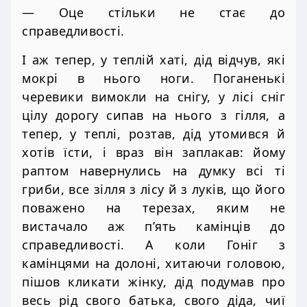
— Оце стільки не стає до
справедливості.
І аж тепер, у теплій хаті, дід відчув, які
мокрі в нього ноги. Поганенькі
черевики вимокли на снігу, у лісі сніг
цілу дорогу сипав на нього з гілля, а
тепер, у теплі, розтав, дід утомився й
хотів їсти, і враз він заплакав: йому
раптом навернулись на думку всі ті
гриби, все зілля з лісу й з луків, що його
поважено на терезах, яким не
вистачало аж п’ять камінців до
справедливості. А коли Гоніг з
камінцями на долоні, хитаючи головою,
пішов кликати жінку, дід подумав про
весь рід свого батька, свого діда, чиї