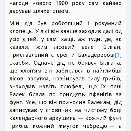
нагоди нового 1900 року сам кайзер
дарував шляхетством.
Мій дід був роботящий і розумний
хлопець. У лісі він завше заходив далі од
усіх дітей, у самі хащі, аж туди, де, як
казали, жив лісовий велет Білган,
приставлений стерегти Бальдерерові
[1]
скарби. Одначе дід не боявся Білгана,
ще хлоп’ям він забирався в найглибші
лісові закутки, назбирував силу грибів,
знаходив навіть трюфелі, що їх пані
Балек брала по тридцять пфенігів за
фунт. Усе, що він приносив Балекам, дід
записував у стовпчик на чистому боці
календарного аркушика — кожний фунт
грибів, кожний жмуток чебрецю,— а